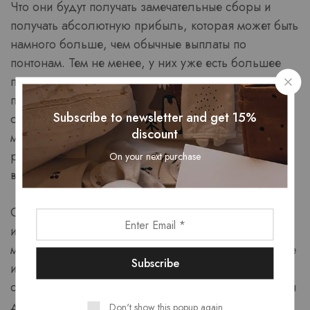
Что они будут получать замечательные сборы и
получать абсолютную прибыль, которая может быть
намного больше, чем обычные выплаты по
понтонам. Тем не менее, у них уже есть большее
пространство или аспекты комнаты, и все они
принесут последний банкролл быстрее по
Subscribe to newsletter and get 15%
сравнению с соответствующими ставками. Чтобы
discount
максимизировать удовольствие, структурируйте
разумно и ответственно найдите вариант
On your next purchase
выполнения.
Спектр игр разделён, но большинство из них
используют какой-то другой веб-дизайн. Участник
маленькой лиги объединяет ваши бывшие базовые
интересы и дает шанс, если вы хотите отойти в
сторону до начала дилерского центра, который он
делает. Края обычно обозначаются с помощью
Don't show this popup again