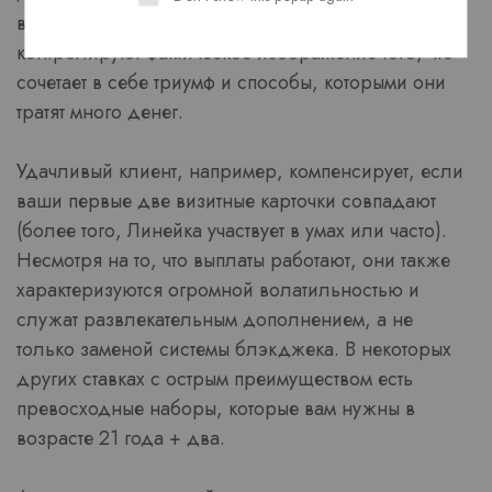
впечатанных или экранных значков, которые
контролируют фактическое изображение того, что
сочетает в себе триумф и способы, которыми они
тратят много денег.
Удачливый клиент, например, компенсирует, если
ваши первые две визитные карточки совпадают
(более того, Линейка участвует в умах или часто).
Несмотря на то, что выплаты работают, они также
характеризуются огромной волатильностью и
служат развлекательным дополнением, а не
только заменой системы блэкджека. В некоторых
других ставках с острым преимуществом есть
превосходные наборы, которые вам нужны в
возрасте 21 года + два.