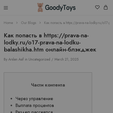
Children
Home
Our Blogs
Как попасть в https://prava-na-lodky.ru/o17-
Toys
Shop
Как попасть в https://prava-na-
lodky.ru/o17-prava-na-lodku-
balashikha.htm онлайн-блэкджек
By
Arslan Asif
in
Uncategorized
March 21, 2025
Части контента
Через управление
Выплата процентов
Раздел рассеялся