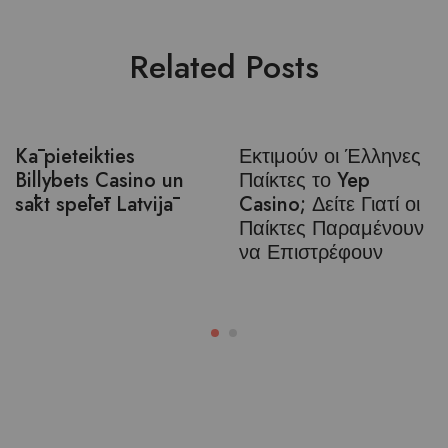
Related Posts
Kā pieteikties
Εκτιμούν οι Έλληνες
Billybets Casino un
Παίκτες το Yep
sākt spēlēt Latvijā
Casino; Δείτε Γιατί οι
Παίκτες Παραμένουν
να Επιστρέφουν