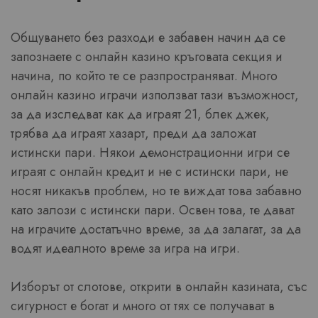
Общуването без разходи е забавен начин да се
запознаете с онлайн казино кръговата секция и
начина, по който те се разпространяват. Много
онлайн казино играчи използват тази възможност,
за да изследват как да играят 21, блек джек,
трябва да играят хазарт, преди да заложат
истински пари. Някои демонстрационни игри се
играят с онлайн кредит и не с истински пари, не
носят никакъв проблем, но те виждат това забавно
като залози с истински пари. Освен това, те дават
на играчите достатъчно време, за да залагат, за да
водят идеалното време за игра на игри.
Изборът от слотове, открити в онлайн казината, със
сигурност е богат и много от тях се получават в