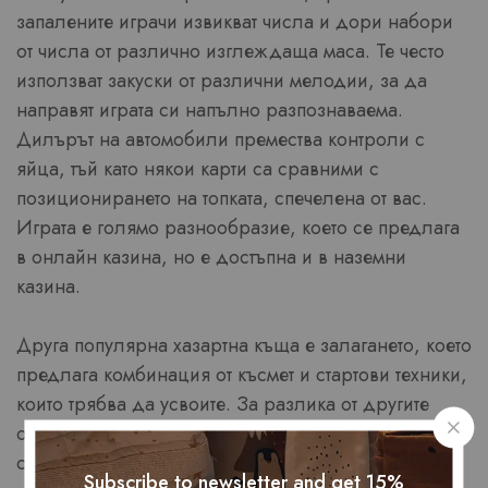
запалените играчи извикват числа и дори набори
от числа от различно изглеждаща маса. Те често
използват закуски от различни мелодии, за да
направят играта си напълно разпознаваема.
Дилърът на автомобили премества контроли с
яйца, тъй като някои карти са сравними с
позиционирането на топката, спечелена от вас.
Играта е голямо разнообразие, което се предлага
в онлайн казина, но е достъпна и в наземни
казина.
Друга популярна хазартна къща е залагането, което
предлага комбинация от късмет и стартови техники,
които трябва да усвоите. За разлика от другите
онлайн казино игри, онлайн покерът обикновено
се играе срещу други играчи, а не срещу самия
Subscribe to newsletter and get 15%