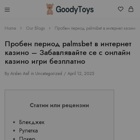
Children
Home
Our Blogs
Пробен период palmsbet в интернет казино 
Toys
Shop
Пробен период palmsbet в интернет
казино – Забавлявайте се с онлайн
казино игри безплатно
By
Arslan Asif
in
Uncategorized
April 12, 2025
Статии или рецензии
Блекджек
Рулетка
Покер