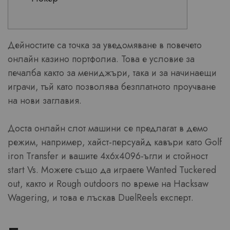
Дейностите са точка за уведомяване в повечето
онлайн казино портфолиа. Това е условие за
печалба както за мениджъри, така и за начинаещи
играчи, тъй като позволява безплатното проучване
на нови заглавия.
Доста онлайн слот машини се предлагат в демо
режим, например, хайст-персуайд кавъри като Golf
iron Transfer и вашите 4x6x4096-ъгли и стойност
start Vs.
Можете също да играете Wanted Tuckered
out, както и Rough outdoors по време на Hacksaw
Wagering, и това е лъскав DuelReels експерт.