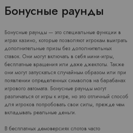
Бонусные раунды
Бонусные раунды — это специальные функции в
играх казино, которые позволяют игрокам выиграть
дополнительные призы без дополнительных
ставок. Они могут включать в себя мини-игры,
бесплатные вращения или даже джекпоты. Также
они могут запускаться случайным образом или при
появлении определенных символов на барабанах
игрового автомата. Бонусные раунды могут
различаться от игры к игре, но это отличный способ
для игроков попробовать свои силы, прежде чем
вкладывать реальные деньги.
В бесплатных демоверсиях слотов часто