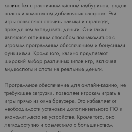
казино lex
с различным числом тамбуринов, рядов
платов и комплектом добавочных настроек. Эти
игры позволяют отточить навыки и стратегии,
прежде чем вкладывать деньги. Они также
являются отличным способом познакомиться с
игровым программным обеспечением и бонусными
функциями. Кроме того, казино предлагают
широкий выбор различных типов игр, включая
видеослоты и слоты на реальные деньги.
Программное обеспечение для онлайн-казино, не
требующее загрузки, позволяет игрокам играть в
игры прямо из окна браузера. Это избавляет от
необходимости установки дополнительного ПО и
экономит место на устройстве. Кроме того, оно
легкодоступно и совместимо с большинством