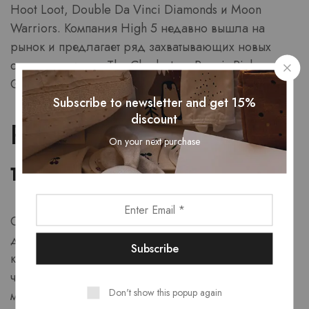
Hoot Loot, Double Da Vinci Diamonds и Moon
Warriors. Компания High 5 недавно вышла на
рынок и предлагает ряд захватывающих новых
слотов, таких как The Charleston, Renoir Riches и
Gypsy.
Subscribe to newsletter and get 15%
discount
Регистрация не
On your next purchase
требуется.
Онлайн-казино не требуют загрузки
дополнительного программного обеспечения на
компьютер или мобильное устройство и работают
через стандартные веб-браузеры. Это экономит
Don't show this popup again
место на диске и время, а также позволяет играть