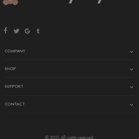
COMPANY
SHOP
SUPPORT
CONTACT
© 2021 All rights reserved.