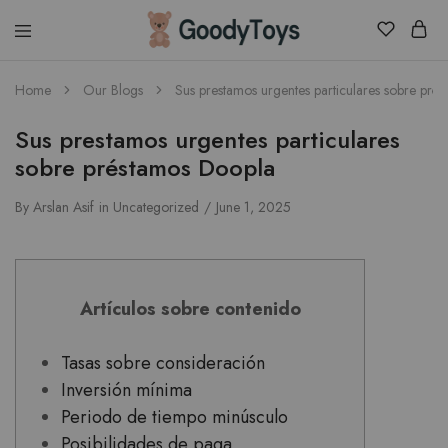
Children
Home
Our Blogs
Sus prestamos urgentes particulares sobre pré
Toys
Shop
Sus prestamos urgentes particulares
sobre préstamos Doopla
By
Arslan Asif
in
Uncategorized
June 1, 2025
Artículos sobre contenido
Tasas sobre consideración
Inversión mínima
Periodo de tiempo minúsculo
Posibilidades de paga