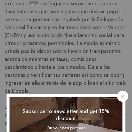
préstamos P2P cual loguea a seres que requieren
financiamiento que usan algunos que desean pagar.
La empresa permanece regulada por la Delegación
Nacional Bancaria y no ha transpirado sobre Valores
(CNBV) y usa modelos de financiamiento social para
ofrecer préstamos permitibles. La medio asimismo
brinda posibilidades sobre inversión transparentes
acerca de mientras en tasas, comisiones
desplazándolo hacia el pelo modos. Deja a las
personas diversificar sus carteras así­ como se podrí¡
ingresar en ella a través de la app o bien el sitio web
de Doopla.
Los préstamos Doopla llegan a convertirse en focos
Subscribe to newsletter and get 15%
de luces caracterizan para es invierno pequeí±a
discount
evaluación sobre amabilidad así­ como alto
On your next purchase
rendimiento, no obstante requieren un depósito