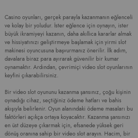
Casino oyunları, gerçek parayla kazanmanın eğlenceli
ve kolay bir yoludur. İster eğlence için oynayın, ister
büyük ikramiyeyi kazanın, daha akıllıca kararlar almak
ve hissiyatınızı geliştirmeye başlamak için yirmi slot
makinesi oyuncusuna başvurmanız önerilir. İlk adım,
davalara biraz para ayırarak güvenilir bir kumar
oynamaktır. Ardından, çevrimiçi video slot oyunlarının
keyfini çıkarabilirsiniz.
Bir video slot oyununu kazanma şansınız, çoğu kişinin
oynadığı cihaz, seçtiğiniz ödeme hatları ve bahis
akışıyla belirlenir. Oyun alanındaki ödeme masaları bu
faktörleri açıkça ortaya koyacaktır. Kazanma şansınızı
en üst düzeye çıkarmak için, efsanede yüksek geri
dönüş oranına sahip bir video slot arayın. Hacim, bir