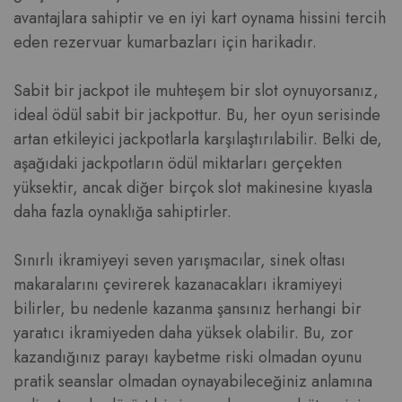
avantajlara sahiptir ve en iyi kart oynama hissini tercih
eden rezervuar kumarbazları için harikadır.
Sabit bir jackpot ile muhteşem bir slot oynuyorsanız,
ideal ödül sabit bir jackpottur. Bu, her oyun serisinde
artan etkileyici jackpotlarla karşılaştırılabilir. Belki de,
aşağıdaki jackpotların ödül miktarları gerçekten
yüksektir, ancak diğer birçok slot makinesine kıyasla
daha fazla oynaklığa sahiptirler.
Sınırlı ikramiyeyi seven yarışmacılar, sinek oltası
makaralarını çevirerek kazanacakları ikramiyeyi
bilirler, bu nedenle kazanma şansınız herhangi bir
yaratıcı ikramiyeden daha yüksek olabilir. Bu, zor
kazandığınız parayı kaybetme riski olmadan oyunu
pratik seanslar olmadan oynayabileceğiniz anlamına