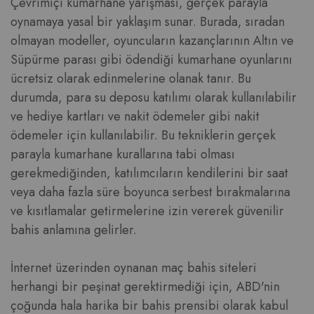
Çevrimiçi kumarhane yarışması, gerçek parayla
oynamaya yasal bir yaklaşım sunar. Burada, sıradan
olmayan modeller, oyuncuların kazançlarının Altın ve
Süpürme parası gibi ödendiği kumarhane oyunlarını
ücretsiz olarak edinmelerine olanak tanır. Bu
durumda, para su deposu katılımı olarak kullanılabilir
ve hediye kartları ve nakit ödemeler gibi nakit
ödemeler için kullanılabilir. Bu tekniklerin gerçek
parayla kumarhane kurallarına tabi olması
gerekmediğinden, katılımcıların kendilerini bir saat
veya daha fazla süre boyunca serbest bırakmalarına
ve kısıtlamalar getirmelerine izin vererek güvenilir
bahis anlamına gelirler.
İnternet üzerinden oynanan maç bahis siteleri
herhangi bir peşinat gerektirmediği için, ABD'nin
çoğunda hala harika bir bahis prensibi olarak kabul