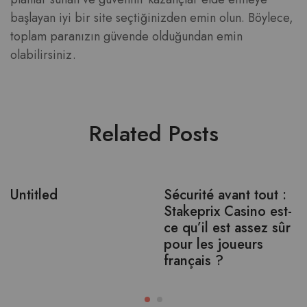
başlayan iyi bir site seçtiğinizden emin olun. Böylece,
toplam paranızın güvende olduğundan emin
olabilirsiniz.
Related Posts
Untitled
Sécurité avant tout :
Stakeprix Casino est-
ce qu’il est assez sûr
pour les joueurs
français ?