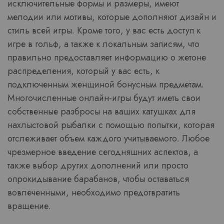
исключительные формы и размеры, имеют
мелодии или мотивы, которые дополняют дизайн и
стиль всей игры. Кроме того, у вас есть доступ к
игре в гольф, а также к локальным записям, что
правильно предоставляет информацию о жетоне
распределения, который у вас есть, к
подключенным женщиной бонусным предметам.
Многочисленные онлайн-игры будут иметь свои
собственные разбросы на ваших катушках для
нахлыстовой рыбалки с помощью попытки, которая
отслеживает объем каждого учитываемого. Любое
чрезмерное введение сегодняшних аспектов, а
также выбор других дополнений или просто
опрокидывание барабанов, чтобы оставаться
вовлеченными, необходимо предотвратить
вращение.