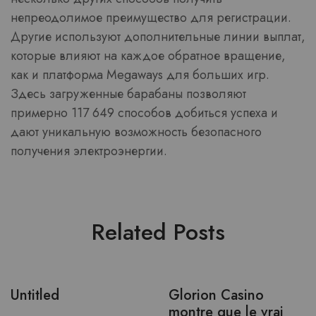
непреодолимое преимущество для регистрации.
Другие используют дополнительные линии выплат,
которые влияют на каждое обратное вращение,
как и платформа Megaways для больших игр.
Здесь загруженные барабаны позволяют
примерно 117 649 способов добиться успеха и
дают уникальную возможность безопасного
получения электроэнергии.
Related Posts
Untitled
Glorion Casino
montre que le vrai