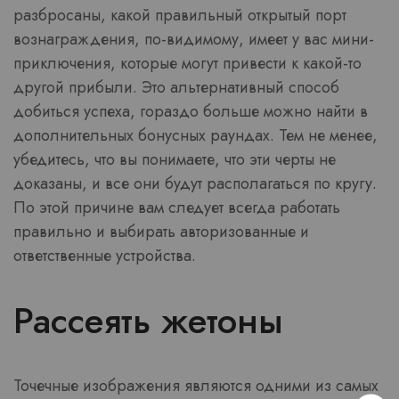
разбросаны, какой правильный открытый порт
вознаграждения, по-видимому, имеет у вас мини-
приключения, которые могут привести к какой-то
другой прибыли. Это альтернативный способ
добиться успеха, гораздо больше можно найти в
дополнительных бонусных раундах. Тем не менее,
убедитесь, что вы понимаете, что эти черты не
доказаны, и все они будут располагаться по кругу.
По этой причине вам следует всегда работать
правильно и выбирать авторизованные и
ответственные устройства.
Рассеять жетоны
Точечные изображения являются одними из самых