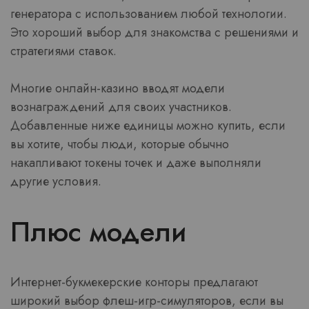
генератора с использованием любой технологии.
Это хороший выбор для знакомства с решениями и
стратегиями ставок.
Многие онлайн-казино вводят модели
вознаграждений для своих участников.
Добавленные ниже единицы можно купить, если
вы хотите, чтобы люди, которые обычно
накапливают токены точек и даже выполняли
другие условия.
Плюс модели
Интернет-букмекерские конторы предлагают
широкий выбор флеш-игр-симуляторов, если вы