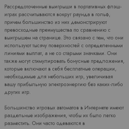
Рассредоточенные выигрыши в портативных флэш-
играх рассчитываются вокруг раунда в гольф,
причем большинство из них демонстрируют
превосходные преимущества по сравнению с
выигрышем на странице. Это связано с тем, что они
используют тысячу поверхностей с определенными
линиями выплат, а не со старыми значками. Они
также могут стимулировать бонусные предложения,
которые включают в себя бесплатные операции,
необходимые для небольших игр, увеличивая
вашу прибыльную электроэнергию без каких-либо
других игр.
Большинство игровых автоматов в Интернете имеют
раздельные изображения, чтобы их было легко
разместить. Они часто одеваются в