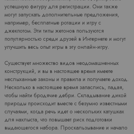
успешную фигуру для регистрации. Они также
могут запускать дополнительные предложения,
например, бесплатные ротации и игру с
джекпотом. Эти типы жетонов пользуются
популярностью среди друзей в Интернете и могут
улучшить весь опыт игры в эту онлайн-игру.
Существует множество видов неодомашненных
конструкций, и вы в настоящее время имеете
неслыханные законы и правила и получаете доход.
Несколько в настоящее время запаслись, падая,
чтобы найти бродячие дебри. Складывание дикой
природы происходит вместе с безумно известными
случаями, когда речь идет о нескольких катушках
для нахлыста, что повышает риск подготовки
выдающегося набора. Проскальзывание и начало