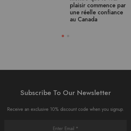
plaisir commence par
une réelle confiance
au Canada
Subscribe To Our Newsletter
Receive an exclusive 10% discount code when you signup.