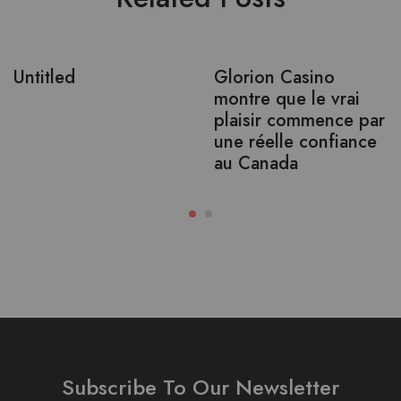
Untitled
Glorion Casino
montre que le vrai
plaisir commence par
une réelle confiance
au Canada
Subscribe To Our Newsletter