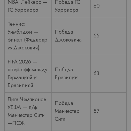
NBA: Лейкерс —
Победа ГС
60
ГС Уорриорз
Уорриорз
Теннис:
Уимблдон —
Победа
55
финал (Федерер
Джоковича
vs Джокович)
FIFA 2026 —
плей-офф между
Победа
63
Германией и
Бразилии
Бразилией
Лига Чемпионов
Победа
УЕФА — п/ф:
Манчестер
57
Манчестер Сити
Сити
—ПСЖ