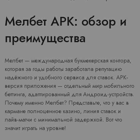
Мелбет APK: обзор и
преимущества
Мелбет — международная букмекерская контора,
которая за годы работы заработала репутацию
надёжного и удобного сервиса для ставок. APK-
версия приложения — отдельный мир мобильного
беттинга, адаптированный для Андроид-устройств.
Почему именно Мелбет? Представьте, что у вас в
кармане полноценное казино, линия ставок и
лайв-матчи с минимальной задержкой. Вот что
значит играть на уровне!