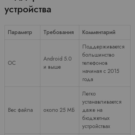
устройства
Параметр
Требования
Комментарий
Поддерживается
большинство
Android 5.0
ОС
телефонов
и выше
начиная с 2015
года
Легко
устанавливается
Вес файла
около 25 МБ
даже на
бюджетных
устройствах