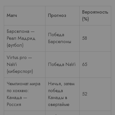
Вероятность
Матч
Прогноз
(%)
Барселона —
Победа
Реал Мадрид
58
Барселоны
(футбол)
Virtus.pro —
NaVi
Победа NaVi
65
(киберспорт)
Чемпионат мира
Ничья, затем
по хоккею:
победа
52
Канада —
Канады в
Россия
овертайме