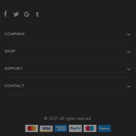
COMPANY
SHOP
SUPPORT
CONTACT
© 2021 All rights reserved.