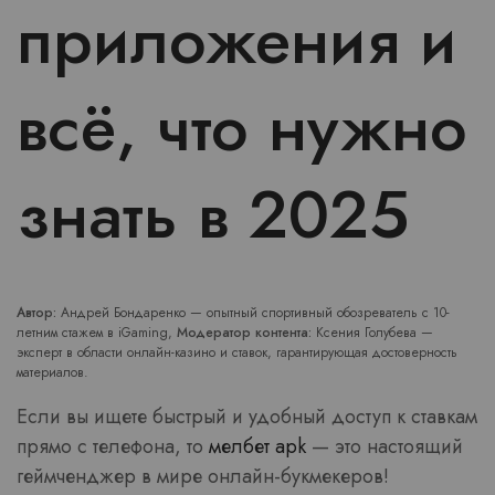
приложения и
всё, что нужно
знать в 2025
Автор:
Андрей Бондаренко — опытный спортивный обозреватель с 10-
летним стажем в iGaming,
Модератор контента:
Ксения Голубева —
эксперт в области онлайн-казино и ставок, гарантирующая достоверность
материалов.
Если вы ищете быстрый и удобный доступ к ставкам
прямо с телефона, то
мелбет apk
— это настоящий
геймченджер в мире онлайн-букмекеров!