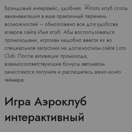
Брэндовый интерфейс, удобная
авианавигация а еще практичный перечень
возможностей – обмозговано все для удобства
юзеров сайта Имя клуб. Абы воспользоваться
промокодами, игрокам надобно ввести их во
специальное капустник на должностном сайте Loto
Club. После активации промокода,
взаимосоответствующие бонусы автоматом
зачисляются получите и распишитесь ажио-конто
геймера.
Игра Аэроклуб
интерактивный