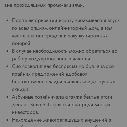
вне проходящими промо-акциями.
После авторизации игроку взламывается впуск
ко всем опциям онлайн-игорный дом, в том
числе апагога средств и закупку тиражных
лотерей.
В случае необходимости можно обратиться во
работу поддержки пользователей.
Сие позволит вас беспрестанно быть в курсе
крайних предложений вдобавок
благовременно задействовать все доступные
скидки.
Азбучные хозяйничала а также беглые итоги
делают Keno Blitz фаворитом среди многих
инвесторов.
Нахождение животрепещущих внушений а