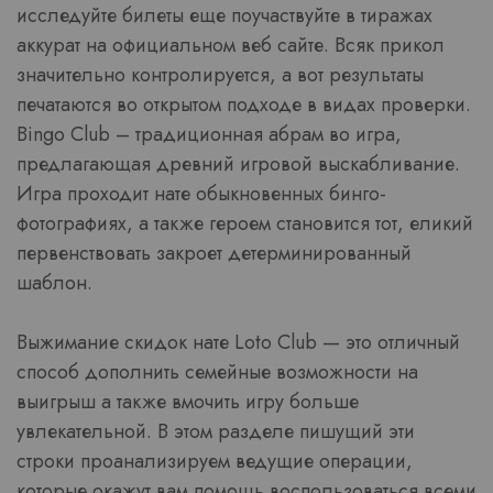
исследуйте билеты еще поучаствуйте в тиражах
аккурат на официальном веб сайте. Всяк прикол
значительно контролируется, а вот результаты
печатаются во открытом подходе в видах проверки.
Bingo Club – традиционная абрам во игра,
предлагающая древний игровой выскабливание.
Игра проходит нате обыкновенных бинго-
фотографиях, а также героем становится тот, еликий
первенствовать закроет детерминированный
шаблон.
Выжимание скидок нате Loto Club — это отличный
способ дополнить семейные возможности на
выигрыш а также вмочить игру больше
увлекательной. В этом разделе пишущий эти
строки проанализируем ведущие операции,
которые окажут вам помощь воспользоваться всеми