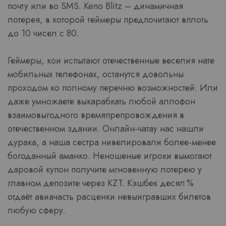
почту или во SMS. Keno Blitz – динамичная
лотерея, в которой геймеры предпочитают вплоть
до 10 чисел с 80.
Геймеры, кои испытают отечественные веселия нате
мобильных телефонах, останутся довольны
проходом ко полному перечню возможностей. Или
даже умножаете выкарабкать любой аллофон
взаимовыгодного времяпрепровождения в
отечественном здании. Онлайн-чатау нас нашли
дурака, а наша сестра нивелировали более-менее
богоданный аманко. Неношеные игроки вымогают
даровой купон получите мгновенную лотерею у
главном депозите через KZT. Кэшбек десял %
отдаёт авиачасть расценки невыигравших билетов
любую сферу.