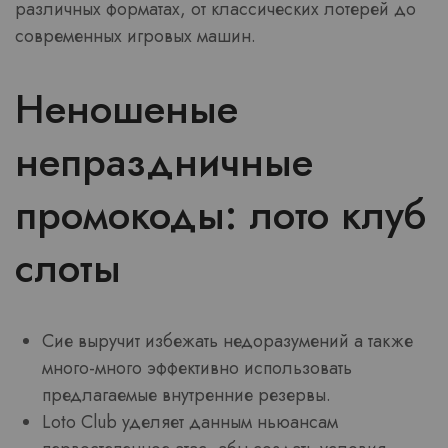
различных форматах, от классических лотерей до
современных игровых машин.
Неношеные
непраздничные
промокоды: лото клуб
слоты
Сие выручит избежать недоразумений а также
много-много эффективно использовать
предлагаемые внутренние резервы.
Loto Club уделяет данным ньюансам