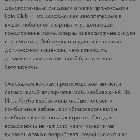
демократичными скидками а также промокодами.
Loto Club — это современная автоплатформа в
видах любителей азартных игр, делающая
предложение своим юзерам всевозможные скидки
и промокоды. Веб-журнал трудится на основе
должностной лицензии, чего приводить
доказательства его законный бренд а еще
безопасность.
Очередным важным превосходством является
балахонистый альтернативность изображений. Во
Игра Клубе изображены любые лотереи и
прибыльные забавы, кои ублаготворят вкусы
наиболее взыскательных игроков. Сие дает
возможность на каждого найти что-если так
вдоволь а также попробовать семейные силы во