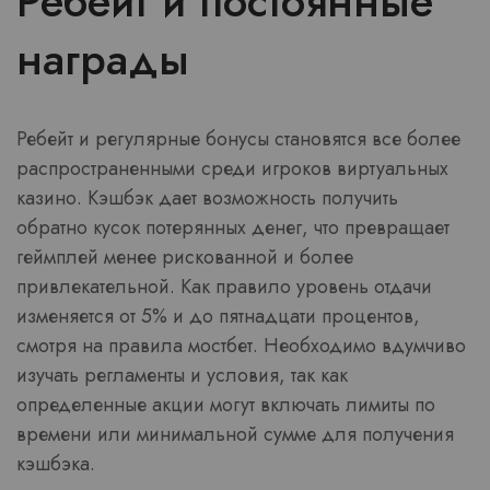
Ребейт и постоянные
награды
Ребейт и регулярные бонусы становятся все более
распространенными среди игроков виртуальных
казино. Кэшбэк дает возможность получить
обратно кусок потерянных денег, что превращает
геймплей менее рискованной и более
привлекательной. Как правило уровень отдачи
изменяется от 5% и до пятнадцати процентов,
смотря на правила мостбет. Необходимо вдумчиво
изучать регламенты и условия, так как
определенные акции могут включать лимиты по
времени или минимальной сумме для получения
кэшбэка.