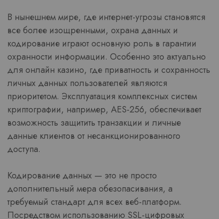
В нынешнем мире, где интернет-угрозы становятся
все более изощренными, охрана данных и
кодирование играют основную роль в гарантии
охранности информации. Особенно это актуально
для онлайн казино, где приватность и сохранность
личных данных пользователей являются
приоритетом. Эксплуатация комплексных систем
криптографии, например, AES-256, обеспечивает
возможность защитить транзакции и личные
данные клиентов от несанкционированного
доступа.
Кодирование данных — это не просто
дополнительный мера обезопасивания, а
требуемый стандарт для всех веб-платформ.
Посредством использованию SSL-цифровых