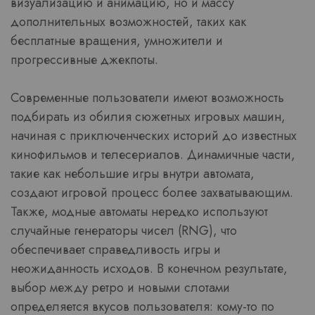
визуализацию и анимацию, но и массу
дополнительных возможностей, таких как
бесплатные вращения, умножители и
прогрессивные джекпоты.
Современные пользователи имеют возможность
подбирать из обилия сюжетных игровых машин,
начиная с приключенческих историй до известных
кинофильмов и телесериалов. Динамичные части,
такие как небольшие игры внутри автомата,
создают игровой процесс более захватывающим.
Также, модные автоматы нередко используют
случайные генераторы чисел (RNG), что
обеспечивает справедливость игры и
неожиданность исходов. В конечном результате,
выбор между ретро и новыми слотами
определяется вкусов пользователя: кому-то по