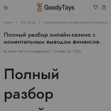
Children
Home
Our Blogs
Полный разбор онлайн-казино с моментал
Toys
Shop
Полный разбор онлайн-казино с
моментальным выводом финансов.
By
Arslan Asif
in
Uncategorized
October 20, 2025
Полный
разбор