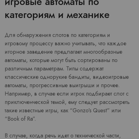
игровые автоматы по
категориям и механике
Для обнаружения слотов по категориям и
игровому процессу важно учитывать, что каждое
игорное заведение предлагает многообразные
автоматы, которые могут быть сортированы по
различным параметрам. Типы содержат
классические однорукие бандиты, видеоигровые
автоматы, прогрессивные выигрыши и прочее.
Например, в случае если игрок подбирает слот с
приключенческой темой, ему следует рассмотреть
такие известные игры, как “Gonzo’s Quest” или
“Book of Ra”.
В случае, когда речь идет о технической части,