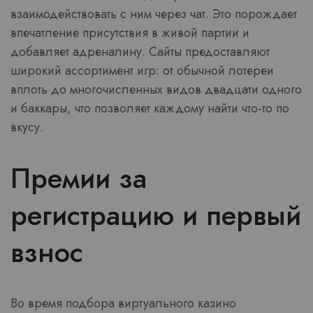
взаимодействовать с ним через чат. Это порождает
впечатление присутствия в живой партии и
добавляет адреналину. Сайты предоставляют
широкий ассортимент игр: от обычной лотереи
вплоть до многочисленных видов двадцати одного
и баккары, что позволяет каждому найти что-то по
вкусу.
Премии за
регистрацию и первый
взнос
Во время подбора виртуального казино