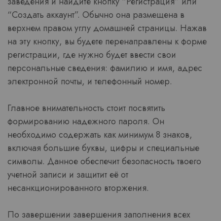
заведения и найдите кнопку “Регистрация” или
“Создать аккаунт”. Обычно она размещена в
верхнем правом углу домашней страницы. Нажав
на эту кнопку, вы будете перенаправлены к форме
регистрации, где нужно будет ввести свои
персональные сведения: фамилию и имя, адрес
электронной почты, и телефонный номер.
Главное внимательность стоит посвятить
формированию надежного пароля. Он
необходимо содержать как минимум 8 знаков,
включая большие буквы, цифры и специальные
символы. Данное обеспечит безопасность твоего
учетной записи и защитит её от
несанкционированного вторжения.
По завершении завершения заполнения всех