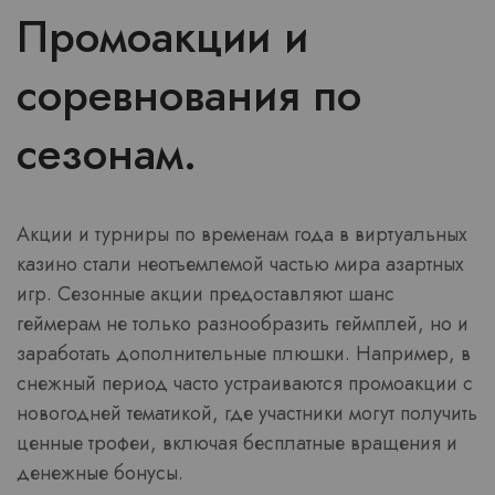
Промоакции и
соревнования по
сезонам.
Акции и турниры по временам года в виртуальных
казино стали неотъемлемой частью мира азартных
игр. Сезонные акции предоставляют шанс
геймерам не только разнообразить геймплей, но и
заработать дополнительные плюшки. Например, в
снежный период часто устраиваются промоакции с
новогодней тематикой, где участники могут получить
ценные трофеи, включая бесплатные вращения и
денежные бонусы.