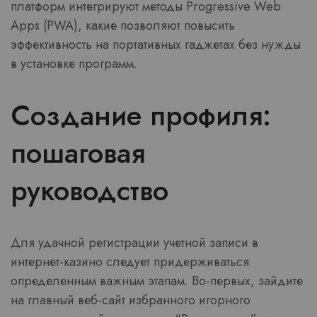
платформ интегрируют методы Progressive Web
Apps (PWA), какие позволяют повысить
эффективность на портативных гаджетах без нужды
в установке программ.
Создание профиля:
пошаговая
руководство
Для удачной регистрации учетной записи в
интернет-казино следует придерживаться
определенным важным этапам. Во-первых, зайдите
на главный веб-сайт избранного игорного