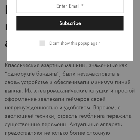
Выбор автоматов: от
классических до
актуальных
Don't show this popup again
Классические азартные машины, знаменитые как
“однорукие бандиты”, были незамысловаты в
своем устройстве и обеспечивали минимум линий
выплат. Их электромеханические катушки и простой
оформление завлекали геймеров своей
непринужденностью и удобством. Впрочем, с
эволюцией техники, отрасль гемблинга пережила
существенные перемены. Актуальные аппараты
предоставляют не только более сложную