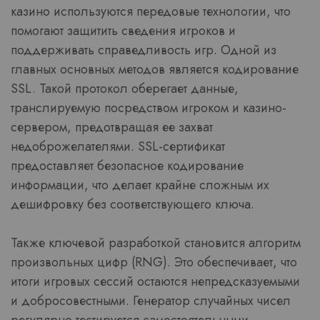
казино используются передовые технологии, что
помогают защитить сведения игроков и
поддерживать справедливость игр. Одной из
главных основных методов является кодирование
SSL. Такой протокол оберегает данные,
транслируемую посредством игроком и казино-
сервером, предотвращая ее захват
недоброжелателями. SSL-сертификат
предоставляет безопасное кодирование
информации, что делает крайне сложным их
дешифровку без соответствующего ключа.
Также ключевой разработкой становится алгоритм
произвольных цифр (RNG). Это обеспечивает, что
итоги игровых сессий остаются непредсказуемыми
и добросовестными. Генератор случайных чисел
регулярно тестируется самостоятельными