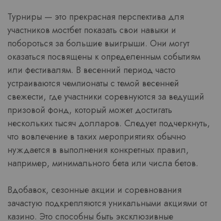
Турниры — это прекрасная перспектива для
участников мостбет показать свои навыки и
побороться за большие выигрыши. Они могут
оказаться посвящены к определенным событиям
или фестивалям. В весенний период часто
устраиваются чемпионаты с темой весенней
свежести, где участники соревнуются за ведущий
призовой фонд, который может достигать
нескольких тысяч долларов. Следует подчеркнуть,
что вовлечение в таких мероприятиях обычно
нуждается в выполнения конкретных правил,
например, минимального бета или числа бетов.
Вдобавок, сезонные акции и соревнования
зачастую подкрепляются уникальными акциями от
казино. Это способны быть эксклюзивные