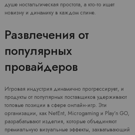
душе ностальгическая простота, а кто-то ищет
новизну и динамику в каждом спине.
Развлечения от
популярных
провайдеров
Игровая индустрия динамично прогрессирует, и
продукты от популярных поставщиков удерживают
топовые позиции в сфере онлайн-игр. Эти
организации, как NetEnt, Microgaming и Play’n GO,
разрабатывают изделия, которые объединяют
премиальную визуальные эффекты, захватывающий