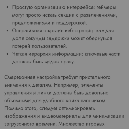
Простую организацию интерфейса: геймеры
могут просто искать секции с развлечениями,
предложениями и поддержкой.
Оперативная открытие веб-страниц: каждая
доля секунды задержки может обернуться
потерей пользователей.
Четкая иерархия информации: ключевые части
должны быть видны сразу.
Смартфонная настройка требует пристального
внимания к деталям. Например, элементы
управления и линки должны быть довольно
объемными для удобного клика пальчиком.
Помимо этого, следует оптимизировать
изображения и видеоматериалы для минимизации
загрузочного времени. Множество игровых