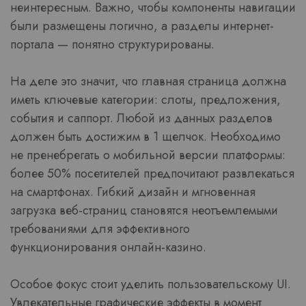
неинтересным. Важно, чтобы компоненты навигации
были размещены логично, а разделы интернет-
портала — понятно структурированы.
На деле это значит, что главная страница должна
иметь ключевые категории: слоты, предложения,
события и саппорт. Любой из данных разделов
должен быть достижим в 1 щелчок. Необходимо
не пренебрегать о мобильной версии платформы:
более 50% посетителей предпочитают развлекаться
на смартфонах. Гибкий дизайн и мгновенная
загрузка веб-страниц становятся неотъемлемыми
требованиями для эффективного
функционирования онлайн-казино.
Особое фокус стоит уделить пользовательскому UI.
Увлекательные графические эффекты в момент