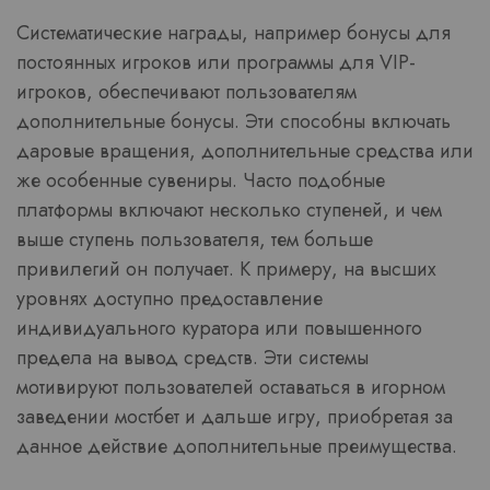
Систематические награды, например бонусы для
постоянных игроков или программы для VIP-
игроков, обеспечивают пользователям
дополнительные бонусы. Эти способны включать
даровые вращения, дополнительные средства или
же особенные сувениры. Часто подобные
платформы включают несколько ступеней, и чем
выше ступень пользователя, тем больше
привилегий он получает. К примеру, на высших
уровнях доступно предоставление
индивидуального куратора или повышенного
предела на вывод средств. Эти системы
мотивируют пользователей оставаться в игорном
заведении мостбет и дальше игру, приобретая за
данное действие дополнительные преимущества.