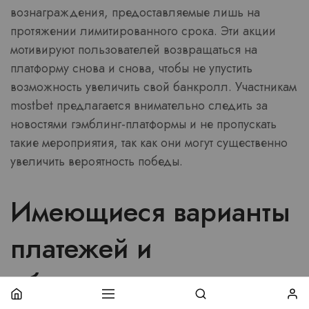
вознаграждения, предоставляемые лишь на
протяжении лимитированного срока. Эти акции
мотивируют пользователей возвращаться на
платформу снова и снова, чтобы не упустить
возможность увеличить свой банкролл. Участникам
mostbet предлагается внимательно следить за
новостями гэмблинг-платформы и не пропускать
такие мероприятия, так как они могут существенно
увеличить вероятность победы.
Имеющиеся варианты
платежей и
обналичивания