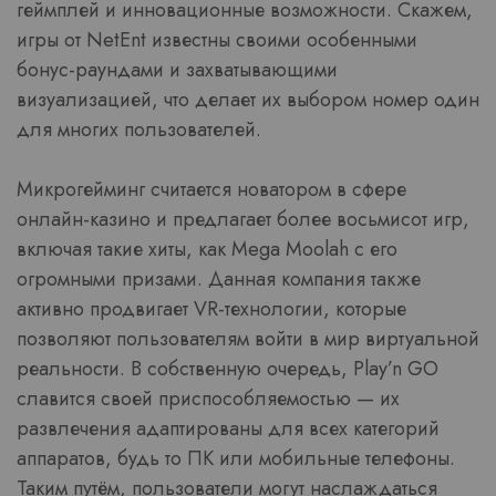
геймплей и инновационные возможности. Скажем,
игры от NetEnt известны своими особенными
бонус-раундами и захватывающими
визуализацией, что делает их выбором номер один
для многих пользователей.
Микрогейминг считается новатором в сфере
онлайн-казино и предлагает более восьмисот игр,
включая такие хиты, как Mega Moolah с его
огромными призами. Данная компания также
активно продвигает VR-технологии, которые
позволяют пользователям войти в мир виртуальной
реальности. В собственную очередь, Play’n GO
славится своей приспособляемостью — их
развлечения адаптированы для всех категорий
аппаратов, будь то ПК или мобильные телефоны.
Таким путём, пользователи могут наслаждаться