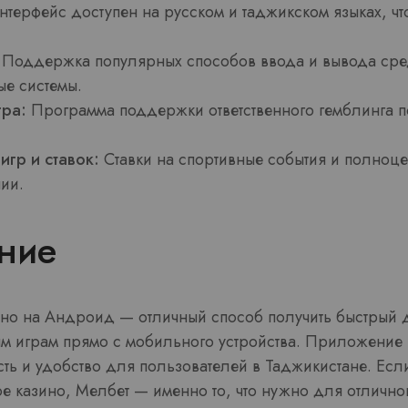
терфейс доступен на русском и таджикском языках, чт
Поддержка популярных способов ввода и вывода сре
ые системы.
гра:
Программа поддержки ответственного гемблинга п
гр и ставок:
Ставки на спортивные события и полноце
ии.
ние
ино на Андроид — отличный способ получить быстрый 
м играм прямо с мобильного устройства. Приложение 
сть и удобство для пользователей в Таджикистане. Есл
 казино, Мелбет — именно то, что нужно для отличног