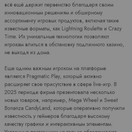
всё ещё держит первенство благодаря своим
инновационным решениям и обширному
ассортименту игровых продуктов, включая такие
известные форматы, как Lightning Roulette и Crazy
Time. Их уникальные технологии позволяют
игрокам влиться в обстановку подлинного казино,
не выходя из дома.
Еще одним важным игроком на платформе
является Pragmatic Play, который активно
расширяет свое присутствие в сфере live-игр. В
2025 периоде фирма презентовала несколько
новых товаров, например, Mega Wheel и Sweet
Bonanza CandyLand, которые оперативно получили
известность у геймеров благодаря высокому
качеству графики и интерактивным элементам.