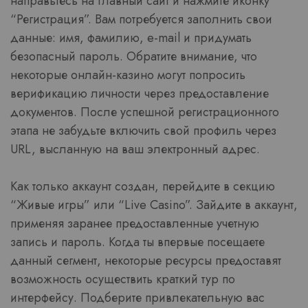
направьтесь на главный сайт и нажмите иконку
“Регистрация”. Вам потребуется заполнить свои
данные: имя, фамилию, e-mail и придумать
безопасный пароль. Обратите внимание, что
некоторые онлайн-казино могут попросить
верификацию личности через предоставление
документов. После успешной регистрационного
этапа не забудьте включить свой профиль через
URL, высланную на ваш электронный адрес.
Как только аккаунт создан, перейдите в секцию
“Живые игры” или “Live Casino”. Зайдите в аккаунт,
применяя заранее предоставленные учетную
запись и пароль. Когда ты впервые посещаете
данный сегмент, некоторые ресурсы предоставят
возможность осуществить краткий тур по
интерфейсу. Подберите привлекательную вас