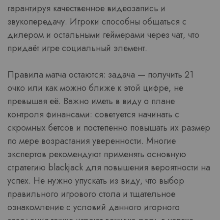
гарантируя качественное видеозапись и
звукопередачу. Игроки способны общаться с
дилером и остальными геймерами через чат, что
придаёт игре социальный элемент.
Правила матча остаются: задача — получить 21
очко или как можно ближе к этой цифре, не
превышая её. Важно иметь в виду о плане
контроля финансами: советуется начинать с
скромных бетсов и постепенно повышать их размер
по мере возрастания уверенности. Многие
экспертов рекомендуют применять основную
стратегию blackjack для повышения вероятности на
успех. Не нужно упускать из виду, что выбор
правильного игрового стола и тщательное
ознакомление с условий данного игорного