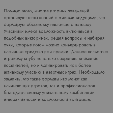
Помимо этого, многие игорных заведений
организуют тесты знаний с живыми ведущими, что
формирует обстановку настоящего телешоу.
Участники имеют возможность включаться в
подобных викторинах, решая вопросы и набирая
очки, которые потом можно конвертировать в
наличные средства или премии. Данное позволяет
игровому клубу не только сохранять внимание
посетителей, но и мотивировать их к более
активному участию в азартных играх. Необходимо
заметить, что такие форматы игр манят как
начинающих игроков, так и профессионалов
благодаря своему уникальному комбинации
интерактивности и возможности выигрыша.