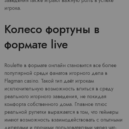
заведения также играют важную роль в успехе
игрока.
Колесо фортуны в
формате live
Roulette в формате онлайн становится все более
популярной среди фанатов игорного дела в
Flagman casino. Такой тип даёт игрокам
исключительную возможность влиться в среду
реального игорного заведения, не покидая
комфорта собственного дома. Главное плюс
реальной рулетки выражается в том, что геймеры
имеют возможность взаимодействовать с опытными
дилерами и прочими пользователями через чат-