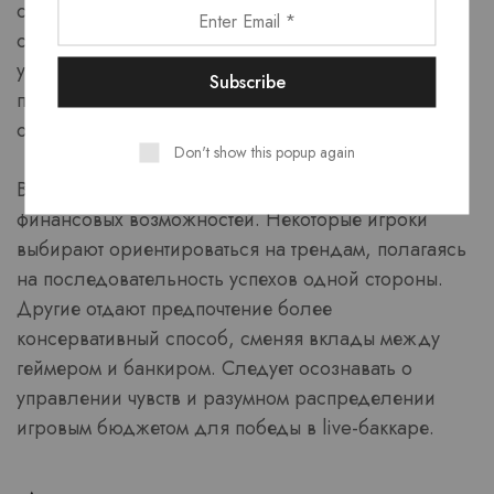
сбор Flagman casino в размере 5% с приза на этой
ставке. Иной метод — стратегия «Мартингейл», где
участник увеличивает вдвое ставку после каждого
поражения. Данный метод запрашивает
осторожности и значительного банкролла.
Don't show this popup again
Выбор плана определяется от подхода игры и
финансовых возможностей. Некоторые игроки
выбирают ориентироваться на трендам, полагаясь
на последовательность успехов одной стороны.
Другие отдают предпочтение более
консервативный способ, сменяя вклады между
геймером и банкиром. Следует осознавать о
управлении чувств и разумном распределении
игровым бюджетом для победы в live-баккаре.