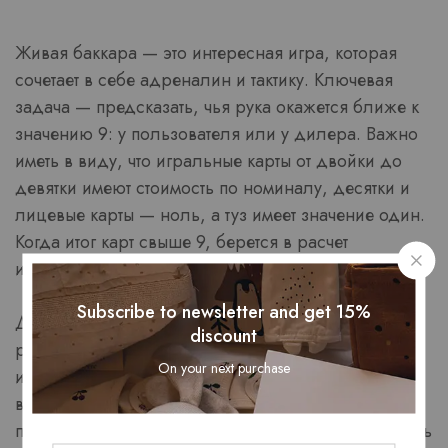
Живая баккара — это интересная игра, которая
сочетает в себе адреналин и тактику. Ключевая
задача — предсказать, чья рука окажется ближе к
значению 9: у пользователя или у дилера. Важно
иметь в виду, что игральные карты от двойки до
девятки имеют стоимость по номиналу, десятки и
лицевые карты — ноль, а туз имеет значение один.
Когда итог карт свыше 9, берется в расчет
исключительно последний знак.
Subscribe to newsletter and get 15%
Для результативной игры в живую баккару важно
discount
рассматривать несколько тактик. Единая из
On your next purchase
известных — вклад на банкира, так как его
возможности на успех немного выше благодаря
правилам третьей карточки. Впрочем стоит учитывать