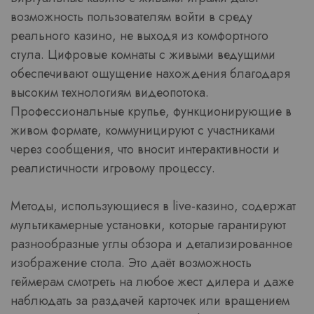
возможность пользователям войти в среду
реального казино, не выходя из комфортного
стула. Цифровые комнаты с живыми ведущими
обеспечивают ощущение нахождения благодаря
высоким технологиям видеопотока.
Профессиональные крупье, функционирующие в
живом формате, коммуницируют с участниками
через сообщения, что вносит интерактивности и
реалистичности игровому процессу.
Методы, использующиеся в live-казино, содержат
мультикамерные установки, которые гарантируют
разнообразные углы обзора и детализированное
изображение стола. Это даёт возможность
геймерам смотреть на любое жест дилера и даже
наблюдать за раздачей карточек или вращением