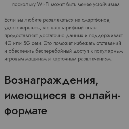
поскольку Wi-Fi может быть менее устойчивым.
Если вы любите развлекаться на смартфонов,
удостоверьтесь, что ваш тарифный план
предоставляет достаточно данных и поддерживает
4G или 5G сети. Это поможет избежать отставаний
и обеспечить бесперебойный доступ к популярным
игровым машинам и карточным развлечениям.
Вознаграждения,
имеющиеся в онлайн-
формате