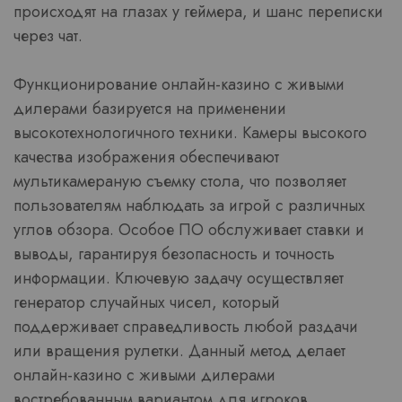
происходят на глазах у геймера, и шанс переписки
через чат.
Функционирование онлайн-казино с живыми
дилерами базируется на применении
высокотехнологичного техники. Камеры высокого
качества изображения обеспечивают
мультикамераную съемку стола, что позволяет
пользователям наблюдать за игрой с различных
углов обзора. Особое ПО обслуживает ставки и
выводы, гарантируя безопасность и точность
информации. Ключевую задачу осуществляет
генератор случайных чисел, который
поддерживает справедливость любой раздачи
или вращения рулетки. Данный метод делает
онлайн-казино с живыми дилерами
востребованным вариантом для игроков,