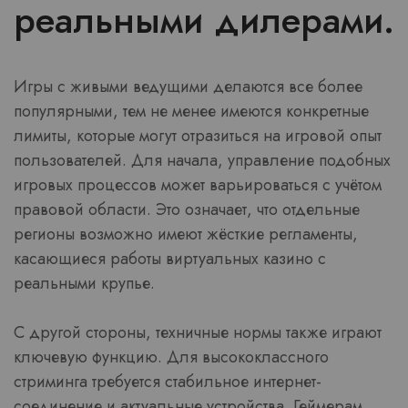
реальными дилерами.
Игры с живыми ведущими делаются все более
популярными, тем не менее имеются конкретные
лимиты, которые могут отразиться на игровой опыт
пользователей. Для начала, управление подобных
игровых процессов может варьироваться с учётом
правовой области. Это означает, что отдельные
регионы возможно имеют жёсткие регламенты,
касающиеся работы виртуальных казино с
реальными крупье.
С другой стороны, техничные нормы также играют
ключевую функцию. Для высококлассного
стриминга требуется стабильное интернет-
соединение и актуальные устройства. Геймерам