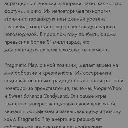
аттракционы с живыми дилерами, такие как колесо
фортуны, и очко. Их неповторимая технология
стриминга гарантирует невиданный уровень
реализма, который превращает каждую партию
неповторимой. В прошлом году прибыль фирмы
превысила более €1 миллиарда, что
демонстрирует их превосходство на сегменте.
Pragmatic Play, с иной позиции, делает акцент на
многообразие и креативность. Их ассортимент
содержит не только традиционные лайв-игры, но и
новаторские представления, такие как Mega Wheel
и Sweet Bonanza CandyLand. Эти самые игры
завлекают интерес вследствие своей красочной
визуальным эффектам и захватывающему игровому
ходу. Pragmatic Play энергично расширяет
собственное присутствие в разнообразных