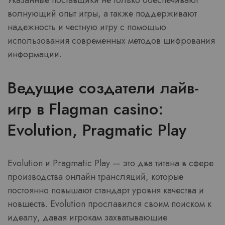
Указанные поставщики не только обеспечивают
волнующий опыт игры, а также поддерживают
надежность и честную игру с помощью
использования современных методов шифрования
информации.
Ведущие создатели лайв-
игр в Flagman casino:
Evolution, Pragmatic Play
Evolution и Pragmatic Play — это два титана в сфере
производства онлайн трансляций, которые
постоянно повышают стандарт уровня качества и
новшеств. Evolution прославился своим поиском к
идеалу, давая игрокам захватывающие