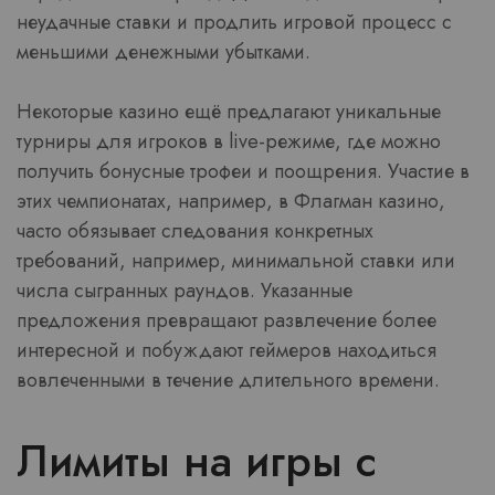
неудачные ставки и продлить игровой процесс с
меньшими денежными убытками.
Некоторые казино ещё предлагают уникальные
турниры для игроков в live-режиме, где можно
получить бонусные трофеи и поощрения. Участие в
этих чемпионатах, например, в Флагман казино,
часто обязывает следования конкретных
требований, например, минимальной ставки или
числа сыгранных раундов. Указанные
предложения превращают развлечение более
интересной и побуждают геймеров находиться
вовлеченными в течение длительного времени.
Лимиты на игры с