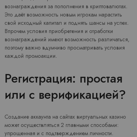
вознаграждения за пополнения в криптовалютах.
Это даёт возможность новым игрокам нарастить
свой исходный капитал и поднять шансы на успех.
Впрочем условия приобретения и отработки
вознаграждений имеют возможность различаться,
поэтому важно вдумчиво просматривать условия
каждой промоакции.
Регистрация: простая
или с верификацией?
Создание аккаунта на сайтах виртуальных казино
может осуществляться 2 главными способами:
упрощенная и с подтверждением личности.