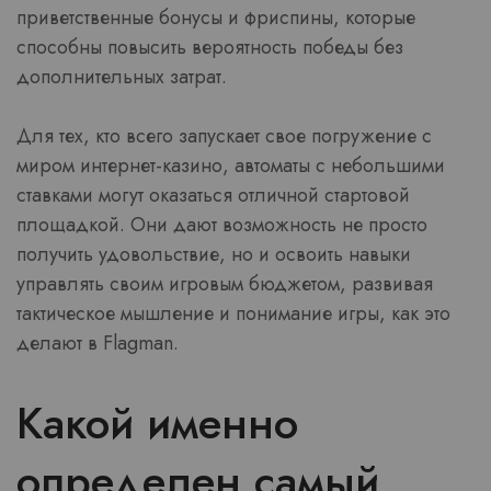
приветственные бонусы и фриспины, которые
способны повысить вероятность победы без
дополнительных затрат.
Для тех, кто всего запускает свое погружение с
миром интернет-казино, автоматы с небольшими
ставками могут оказаться отличной стартовой
площадкой. Они дают возможность не просто
получить удовольствие, но и освоить навыки
управлять своим игровым бюджетом, развивая
тактическое мышление и понимание игры, как это
делают в Flagman.
Какой именно
определен самый