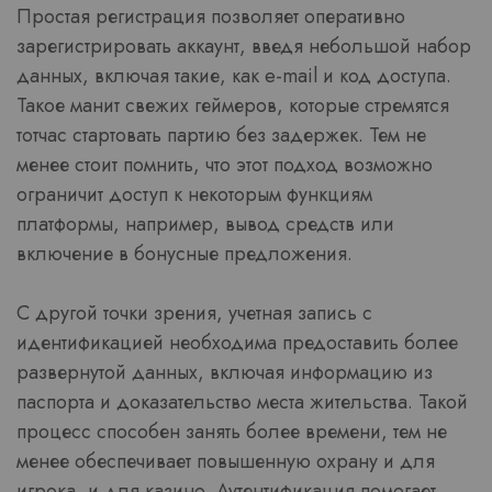
Простая регистрация позволяет оперативно
зарегистрировать аккаунт, введя небольшой набор
данных, включая такие, как e-mail и код доступа.
Такое манит свежих геймеров, которые стремятся
тотчас стартовать партию без задержек. Тем не
менее стоит помнить, что этот подход возможно
ограничит доступ к некоторым функциям
платформы, например, вывод средств или
включение в бонусные предложения.
С другой точки зрения, учетная запись с
идентификацией необходима предоставить более
развернутой данных, включая информацию из
паспорта и доказательство места жительства. Такой
процесс способен занять более времени, тем не
менее обеспечивает повышенную охрану и для
игрока, и для казино. Аутентификация помогает