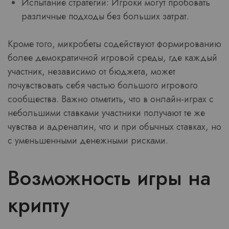
Испытание стратегий: Игроки могут пробовать
различные подходы без больших затрат.
Кроме того, микробеты содействуют формированию
более демократичной игровой среды, где каждый
участник, независимо от бюджета, может
почувствовать себя частью большого игрового
сообщества. Важно отметить, что в онлайн-играх с
небольшими ставками участники получают те же
чувства и адреналин, что и при обычных ставках, но
с уменьшенными денежными рисками.
Возможность игры на
крипту