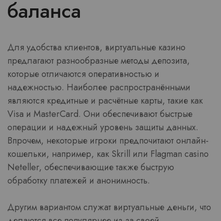
баланса
Для удобства клиентов, виртуальные казино
предлагают разнообразные методы депозита,
которые отличаются оперативностью и
надежностью. Наиболее распространёнными
являются кредитные и расчётные карты, такие как
Visa и MasterCard. Они обеспечивают быстрые
операции и надежный уровень защиты данных.
Впрочем, некоторые игроки предпочитают онлайн-
кошельки, например, как Skrill или Flagman casino
Neteller, обеспечивающие также быструю
обработку платежей и анонимность.
Другим вариантом служат виртуальные деньги, что
делаются все популярнее из-за своей