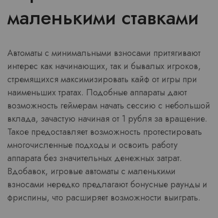
маленькими ставками
Автоматы с минимальными взносами притягивают
интерес как начинающих, так и бывалых игроков,
стремящихся максимизировать кайф от игры при
наименьших тратах. Подобные аппараты дают
возможность геймерам начать сессию с небольшой
вклада, зачастую начиная от 1 рубля за вращение.
Такое предоставляет возможность протестировать
многочисленные подходы и освоить работу
аппарата без значительных денежных затрат.
Вдобавок, игровые автоматы с маленькими
взносами нередко предлагают бонусные раунды и
фриспины, что расширяет возможности выиграть.