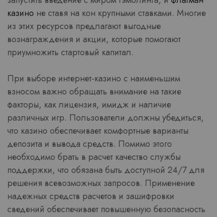
запустить введение с миром гэмблинга, и
флагман
казино
не ставя на кон крупными ставками. Многие
из этих ресурсов предлагают выгодные
вознаграждения и акции, которые помогают
приумножить стартовый капитал.
При выборе интернет-казино с наименьшим
взносом важно обращать внимание на такие
факторы, как лицензия, имидж и наличие
различных игр. Пользователи должны убедиться,
что казино обеспечивает комфортные варианты
депозита и вывода средств. Помимо этого
необходимо брать в расчет качество службы
поддержки, что обязана быть доступной 24/7 для
решения всевозможных запросов. Применение
надежных средств расчетов и зашифровки
сведений обеспечивает повышенную безопасность