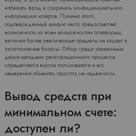
избежать фрод и сохранить конфиденциальную
информацию юзеров. Помимо этого,
подтвержденный аккаунт часто предоставляет
возможность ко всем возможностям платформы,
включая более увеличенные пределы на кэшаут и
эксклюзивные бонусы. Отбор среди указанными
двумя методами регистрационного процесса
определяется вкусов пользователя и его
намерения обменять простоту на надежность.
Вывод средств при
минимальном счете:
доступен ли?