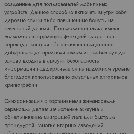
созданные для пользователей мобильных
устройств. Данное способно включать внутри себя
даровые спины либо повышенные бонусы на
начальный депозит. Пользователи также имеют
возможность применить функцией скоростного
перехода, которая обеспечивает немедленно
добираться до предпочитаемым играм без нужды
заново входить в аккаунт. Безопасность
информации поддерживается на надежном уровне
благодаря использованию актуальных алгоритмов
криптографии.
Синхронизация с портативными финансовыми
сервисами делает зачисление аккаунта и
обналичивание выигрышей легким и быстрым
процедурой. Многие игорных заведений
обеспечивают опцию применять такие системы, как