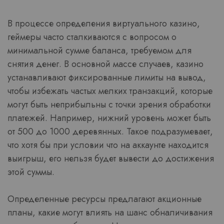
В процессе определения виртуального казино,
геймеры часто сталкиваются с вопросом о
минимальной сумме баланса, требуемом для
снятия денег. В основной массе случаев, казино
устанавливают фиксированные лимиты на вывод,
чтобы избежать частых мелких транзакций, которые
могут быть неприбыльны с точки зрения обработки
платежей. Например, нижний уровень может быть
от 500 до 1000 деревянных. Такое подразумевает,
что хотя бы при условии что на аккаунте находится
выигрыш, его нельзя будет вывести до достижения
этой суммы.
Определенные ресурсы предлагают акционные
планы, какие могут влиять на шанс обналичивания