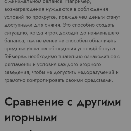
с минимальном балансе. Например,
вознаграждения нуждаются в соблюдения
условий по прокрутке, прежде чем деньги станут
доступными для снятия. Это способно создать
ситуацию, когда игрок доходит до наименьшего
баланса, тем не менее не способен обналичить
средства из-за несоблюдения условий бонуса.
Геймерам необходимо тщательно ознакомиться с
регламенты и условия каждого игорного
заведения, чтобы не допустить недоразумений и
грамотно контролировать своими средствами.
Сравнение с другими
игорными