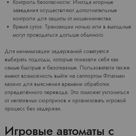
Контроль безопасности: Иногда игорные
заведения осуществляют дополнительные
контроли для защиты от мошенничества.
Время суток: Транзакции ночью или в выходные
могут проводиться дольше обычного.
Для минимизации задержаний советуется
выбирать подходы, которые показали себя как
самые быстрые и безотказные. Пользователи также
имеют возможность выйти на саппортом Флагман
казино для выяснения времени обработки
определённого перевода. Это поможет уклониться
от негативных сюрпризов и организовать игровой
процесс без задержек.
Игровые автоматы с