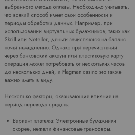
выбранного метода оплаты. Необходимо учитывать,
что всякий способ имеет свои особенности и
периоды обработки данных. Например, при
использовании виртуальных бумажников, таких как
Skrill или Neteller, деньги зачисляются на баланс
почти немедленно. Однако при перечислении
через банковский аккаунт или пластиковую карту
операция может потребовать от нескольких часов
до нескольких дней, и Flagman casino это также
важно иметь в виду.
Несколько факторы, оказывающие влияние на
период перевода средств:
Вариант платежа: Электронные бумажники
скорее, нежели финансовые трансферы.