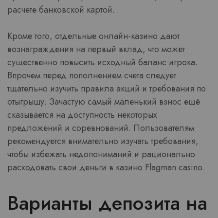
расчете банковской картой.
Кроме того, отдельные онлайн-казино дают
вознаграждения на первый вклад, что может
существенно повысить исходный баланс игрока.
Впрочем перед пополнением счета следует
тщательно изучить правила акций и требования по
отыгрышу. Зачастую самый маленький взнос ещё
сказывается на доступность некоторых
предложений и соревнований. Пользователям
рекомендуется внимательно изучать требования,
чтобы избежать недопониманий и рационально
расходовать свои деньги в казино Flagman casino.
Варианты депозита на