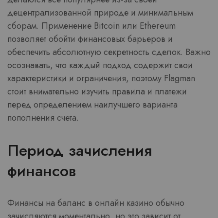
децентрализованной природе и минимальным
сборам. Применение Bitcoin или Ethereum
позволяет обойти финансовых барьеров и
обеспечить абсолютную секретность сделок. Важно
осознавать, что каждый подход содержит свои
характеристики и ограничения, поэтому Flagman
стоит внимательно изучить правила и платежи
перед определением наилучшего варианта
пополнения счета.
Период зачисления
финансов
Финансы на баланс в онлайн казино обычно
зачисляются моментально, но это зависит от