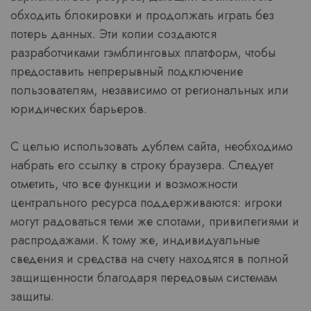
обходить блокировки и продолжать играть без
потерь данных. Эти копии создаются
разработчиками гэмблинговых платформ, чтобы
предоставить непрерывный подключение
пользователям, независимо от региональных или
юридических барьеров.
С целью использовать дублем сайта, необходимо
набрать его ссылку в строку браузера. Следует
отметить, что все функции и возможности
центрального ресурса поддерживаются: игроки
могут радоваться теми же слотами, привилегиями и
распродажами. К тому же, индивидуальные
сведения и средства на счету находятся в полной
защищенности благодаря передовым системам
защиты.