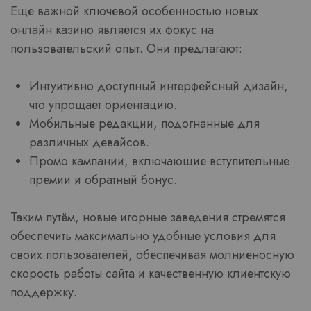
Еще важной ключевой особенностью новых
онлайн казино является их фокус на
пользовательский опыт. Они предлагают:
Интуитивно доступный интерфейсный дизайн,
что упрощает ориентацию.
Мобильные редакции, подогнанные для
различных девайсов.
Промо кампании, включающие вступительные
премии и обратный бонус.
Таким путём, новые игорные заведения стремятся
обеспечить максимально удобные условия для
своих пользователей, обеспечивая молниеносную
скорость работы сайта и качественную клиентскую
поддержку.