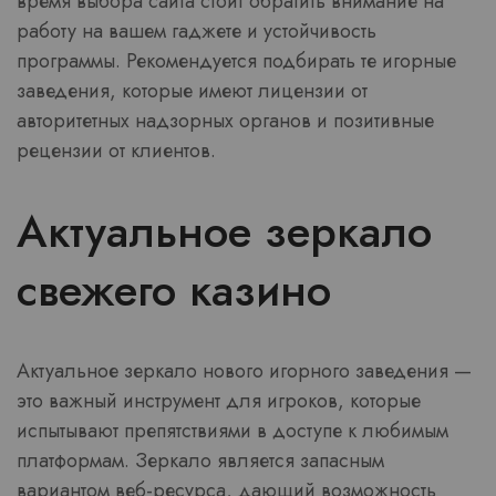
время выбора сайта стоит обратить внимание на
работу на вашем гаджете и устойчивость
программы. Рекомендуется подбирать те игорные
заведения, которые имеют лицензии от
авторитетных надзорных органов и позитивные
рецензии от клиентов.
Актуальное зеркало
свежего казино
Актуальное зеркало нового игорного заведения —
это важный инструмент для игроков, которые
испытывают препятствиями в доступе к любимым
платформам. Зеркало является запасным
вариантом веб-ресурса, дающий возможность