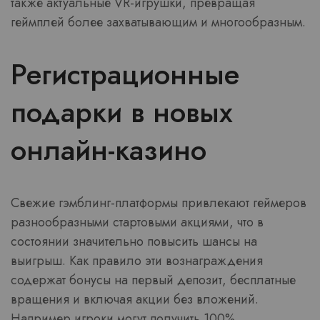
также актуальные VR-игрушки, превращая
геймплей более захватывающим и многообразным.
Регистрационные
подарки в новых
онлайн-казино
Свежие гэмблинг-платформы привлекают геймеров
разнообразными стартовыми акциями, что в
состоянии значительно повысить шансы на
выигрыш. Как правило эти вознаграждения
содержат бонусы на первый депозит, бесплатные
вращения и включая акции без вложений.
Например игроки могут получить 100%