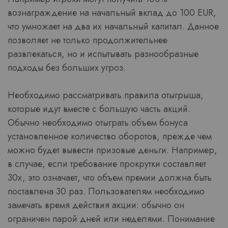
вознаграждение на начальный вклад до 100 EUR,
что умножает на два их начальный капитал. Данное
позволяет не только продолжительнее
развлекаться, но и испытывать разнообразные
подходы без больших угроз.
Необходимо рассматривать правила отыгрыша,
которые идут вместе с большую часть акций.
Обычно необходимо отыграть объем бонуса
установленное количество оборотов, прежде чем
можно будет вывести призовые деньги. Например,
в случае, если требование прокрутки составляет
30x, это означает, что объем премии должна быть
поставлена 30 раз. Пользователям необходимо
замечать время действия акции: обычно он
ограничен парой дней или неделями. Понимание