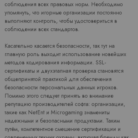
соблюдения всех правовых норм. Необходимо
упомянуть, что игорные организации постоянно
выполняют контроль, чтобы удостовериться в
соблюдении всех стандартов.
Касательно касается безопасности, так тут на
главную роль выходит использование новейших
методов кодирования информации. SSL-
сертификаты и двухэтапная проверка становятся
общепринятой практикой для обеспечения
безопасности персональных данных игроков.
Помимо этого следует принять во внимание
репутацию производителей софта: организации,
такие как NetEnt и Microgaming знамениты
надежными и безопасными продуктами. Таким
путём, компетентное смешение сертификации и
современных техник охраны, включая бренды как