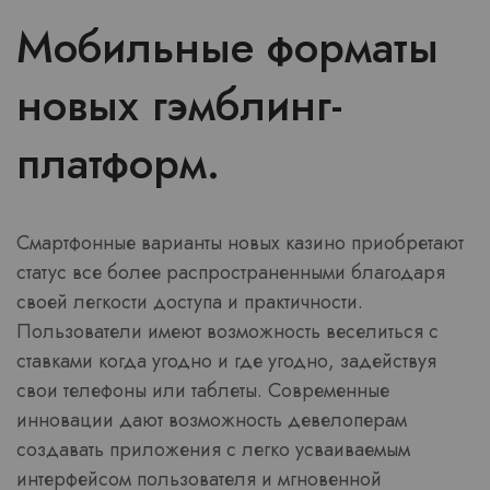
Мобильные форматы
новых гэмблинг-
платформ.
Смартфонные варианты новых казино приобретают
статус все более распространенными благодаря
своей легкости доступа и практичности.
Пользователи имеют возможность веселиться с
ставками когда угодно и где угодно, задействуя
свои телефоны или таблеты. Современные
инновации дают возможность девелоперам
создавать приложения с легко усваиваемым
интерфейсом пользователя и мгновенной