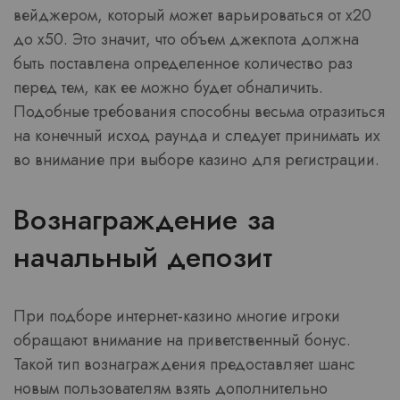
вейджером, который может варьироваться от x20
до x50. Это значит, что объем джекпота должна
быть поставлена определенное количество раз
перед тем, как ее можно будет обналичить.
Подобные требования способны весьма отразиться
на конечный исход раунда и следует принимать их
во внимание при выборе казино для регистрации.
Вознаграждение за
начальный депозит
При подборе интернет-казино многие игроки
обращают внимание на приветственный бонус.
Такой тип вознаграждения предоставляет шанс
новым пользователям взять дополнительно