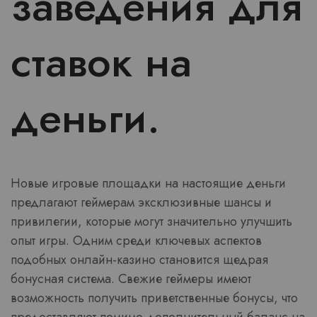
заведения для
ставок на
деньги.
Новые игровые площадки на настоящие деньги
предлагают геймерам эксклюзивные шансы и
привилегии, которые могут значительно улучшить
опыт игры. Одним среди ключевых аспектов
подобных онлайн-казино становится щедрая
бонусная система. Свежие геймеры имеют
возможность получить приветственные бонусы, что