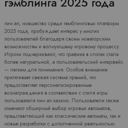
гэмблинга 2025 года
пин ап, новшество среди гемблинговых платформ
2025 года, пробуждает интерес у многих
пользователей благодаря своим новаторским
возможностям и волнующему игровому процессу.
Игроки подчеркивают, что графика в слотах стала
более натуральной, а пользовательский интерфейс
— легким для понимания. Особое внимание
притягивает свежая система премий, что
предоставляет персонализированные
вознаграждения в соответствии с стиля игры
пользователя пин ап казино. Пользователи также
отмечают обширный выбор игровых автоматов,
представляющий как классические автоматы, так и
новые разработки с дополненной реальностью.