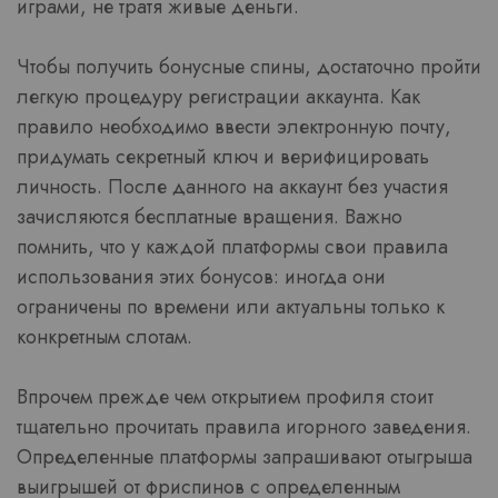
играми, не тратя живые деньги.
Чтобы получить бонусные спины, достаточно пройти
легкую процедуру регистрации аккаунта. Как
правило необходимо ввести электронную почту,
придумать секретный ключ и верифицировать
личность. После данного на аккаунт без участия
зачисляются бесплатные вращения. Важно
помнить, что у каждой платформы свои правила
использования этих бонусов: иногда они
ограничены по времени или актуальны только к
конкретным слотам.
Впрочем прежде чем открытием профиля стоит
тщательно прочитать правила игорного заведения.
Определенные платформы запрашивают отыгрыша
выигрышей от фриспинов с определенным