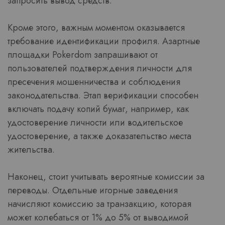
запросить вывод средств.
Кроме этого, важным моментом оказывается
требование идентификации профиля. Азартные
площадки Pokerdom запрашивают от
пользователей подтверждения личности для
пресечения мошенничества и соблюдения
законодательства. Этап верификации способен
включать подачу копий бумаг, например, как
удостоверение личности или водительское
удостоверение, а также доказательство места
жительства.
Наконец, стоит учитывать вероятные комиссии за
переводы. Отдельные игорные заведения
начисляют комиссию за транзакцию, которая
может колебаться от 1% до 5% от выводимой