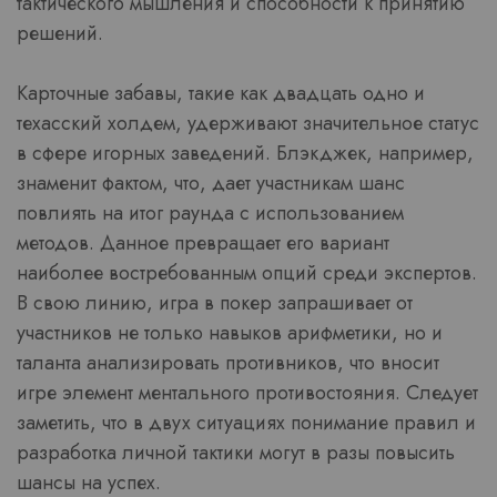
тактического мышления и способности к принятию
решений.
Карточные забавы, такие как двадцать одно и
техасский холдем, удерживают значительное статус
в сфере игорных заведений. Блэкджек, например,
знаменит фактом, что, дает участникам шанс
повлиять на итог раунда с использованием
методов. Данное превращает его вариант
наиболее востребованным опций среди экспертов.
В свою линию, игра в покер запрашивает от
участников не только навыков арифметики, но и
таланта анализировать противников, что вносит
игре элемент ментального противостояния. Следует
заметить, что в двух ситуациях понимание правил и
разработка личной тактики могут в разы повысить
шансы на успех.