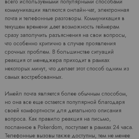
всего используемыми популярными способами
коммуникации являются онлайн-чат, электронная
почта и телефонные разговоры. Коммуникация в
текущем времени дает возможность геймерам
сразу заполучить разъяснения на свои вопросы,
что особенно критично в случае проявления
срочных проблем. В большинстве ситуаций
реакция от менеджера приходит в рамках
некоторых минут, что делает этот способ одним из
самых востребованных.
Имейл почта является более обычным способом,
но она все еще остается популярной благодаря
своей комфортности для детального описания
вопроса. Как правило реакция на письмо,
посланное в Pokerdom, поступает в рамках 24 часа.
Телефонные вызовы также доступны, тем не менее