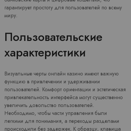
гарантирует простоту для пользователей по всему
миру.
Пользовательские
характеристики
Визуальные черты онлайн казино имеют важную
функцию в привлечении и удерживании
пользователей. Комфорт ориентации и эстетическая
привлекательность интерфейса могут существенно
увеличить довольство пользователей.
Необходимо, чтобы части управления были
легкими для понимания, а переходы разделами
происходили без задержек. К образцу, клавиша