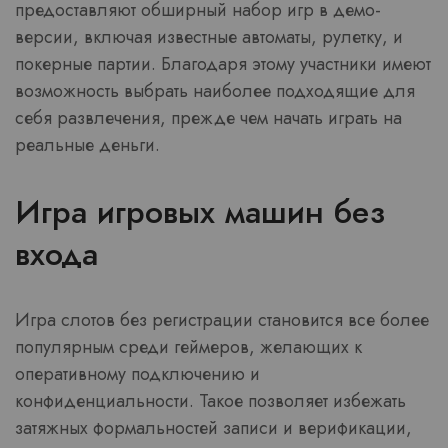
предоставляют обширный набор игр в демо-
версии, включая известные автоматы, рулетку, и
покерные партии. Благодаря этому участники имеют
возможность выбрать наиболее подходящие для
себя развлечения, прежде чем начать играть на
реальные деньги.
Игра игровых машин без
входа
Игра слотов без регистрации становится все более
популярным среди геймеров, желающих к
оперативному подключению и
конфиденциальности. Такое позволяет избежать
затяжных формальностей записи и верификации,