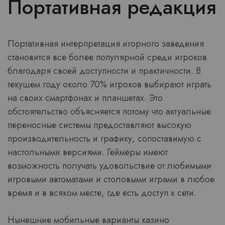
Портативная редакция
Портативная интерпретация игорного заведения
становится все более популярной среди игроков
благодаря своей доступности и практичности. В
текущем году около 70% игроков выбирают играть
на своих смартфонах и планшетах. Это
обстоятельство объясняется потому что актуальные
переносные системы предоставляют высокую
производительность и графику, сопоставимую с
настольными версиями. Геймеры имеют
возможность получать удовольствие от любимыми
игровыми автоматами и столовыми играми в любое
время и в всяком месте, где есть доступ к сети.
Нынешние мобильные варианты казино