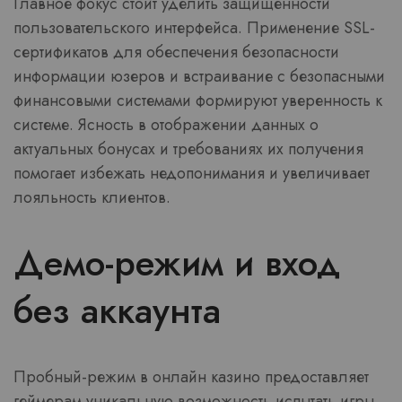
Главное фокус стоит уделить защищенности
пользовательского интерфейса. Применение SSL-
сертификатов для обеспечения безопасности
информации юзеров и встраивание с безопасными
финансовыми системами формируют уверенность к
системе. Ясность в отображении данных о
актуальных бонусах и требованиях их получения
помогает избежать недопонимания и увеличивает
лояльность клиентов.
Демо-режим и вход
без аккаунта
Пробный-режим в онлайн казино предоставляет
геймерам уникальную возможность испытать игры