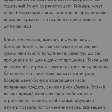
отдельный бонус за регистрацию. Геймеры могут
найти бездеповые спины, которые не предполагают
внесения средств, что особенно привлекательно
для новичков.
Кроме фриспинов, имеются и другие виды
бонусов. Бонусы на счет включают увеличение
суммы начального пополнения, зачастую до ста
процентов или даже двухсот процентов. Такое дает
возможность игрокам запускать игру с повышенным
балансом, что поднимает шансы на выигрыш.
Возврат денег-бонусы возвращают часть
потерянных средств, снижая риск убытков. Всякий
из этих премий включает свои требования и
ограничения, поэтому необходимо вдумчиво
изучать правила их применения перед активацией.