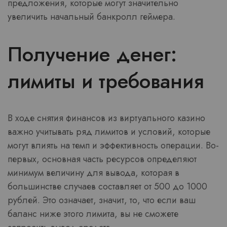
предложения, которые могут значительно
увеличить начальный банкролл геймера.
Получение денег:
лимиты и требования
В ходе снятия финансов из виртуального казино
важно учитывать ряд лимитов и условий, которые
могут влиять на темп и эффективность операции. Во-
первых, основная часть ресурсов определяют
минимум величину для вывода, которая в
большинстве случаев составляет от 500 до 1000
рублей. Это означает, значит, то, что если ваш
баланс ниже этого лимита, вы не сможете