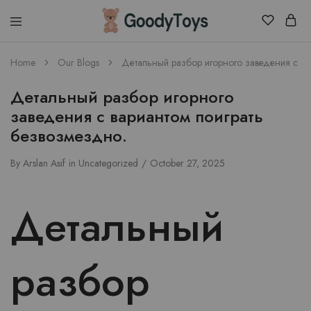
Children
Home
Our Blogs
Детальный разбор игорного заведения с ва
Toys
Shop
Детальный разбор игорного
заведения с вариантом поиграть
безвозмездно.
By
Arslan Asif
in
Uncategorized
October 27, 2025
Детальный
разбор