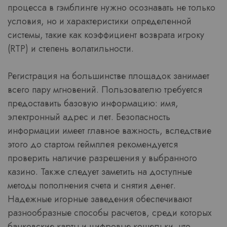
процесса в гэмблинге нужно осознавать не только
условия, но и характеристики определенной
системы, такие как коэффициент возврата игроку
(RTP) и степень волатильности.
Регистрация на большинстве площадок занимает
всего пару мгновений. Пользователю требуется
предоставить базовую информацию: имя,
электронный адрес и лет. Безопасность
информации имеет главное важность, вследствие
этого до стартом геймплея рекомендуется
проверить наличие разрешения у выбранного
казино. Также следует заметить на доступные
методы пополнения счета и снятия денег.
Надежные игорные заведения обеспечивают
разнообразные способы расчетов, среди которых
банковские карты и цифровые кошельки, что