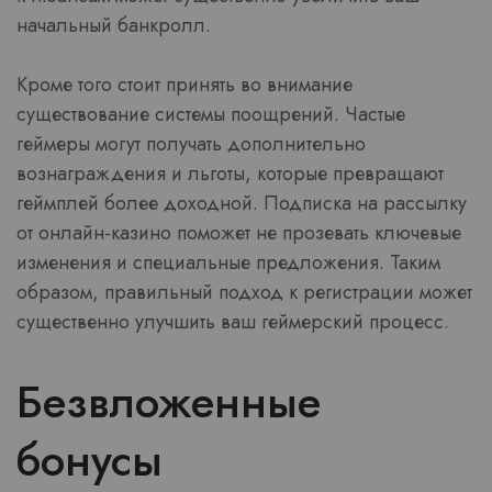
начальный банкролл.
Кроме того стоит принять во внимание
существование системы поощрений. Частые
геймеры могут получать дополнительно
вознаграждения и льготы, которые превращают
геймплей более доходной. Подписка на рассылку
от онлайн-казино поможет не прозевать ключевые
изменения и специальные предложения. Таким
образом, правильный подход к регистрации может
существенно улучшить ваш геймерский процесс.
Безвложенные
бонусы