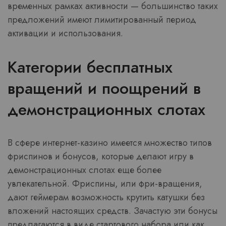
временных рамках активности — большинство таких
предложений имеют лимитированный период
активации и использования.
Категории бесплатных
вращений и поощрений в
демонстрационных слотах
В сфере интернет-казино имеется множество типов
фриспинов и бонусов, которые делают игру в
демонстрационных слотах еще более
увлекательной. Фриспины, или фри-вращения,
дают геймерам возможность крутить катушки без
вложений настоящих средств. Зачастую эти бонусы
предлагаются в виде стартового набора или как