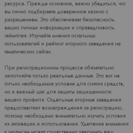
ресурса. Прежде основное, важно убедиться, что
вы лично подбираете доверенное казино с
разрешением. Это обеспечивает безопасность
ваших личных информации и справедливость
геймплея. Изучайте мнения остальных
пользователей и рейтинг игорного заведения на
тематических сайтах.
При регистрационном процессе обязательно
заполняйте только реальные данные. Это вот не
только необходимое условие для снятия средств,
но и важный шаг для защиты защищенности
вашего профиля. Отдельные игорные заведения
предоставляют вознаграждения за регистрацию,
поэтому необходимо внимательно изучить условия
их активации и использования. Уделение внимания
к нюансам может существенно увеличить ваш