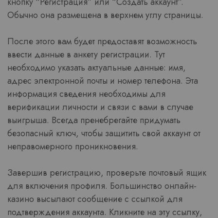
кнопку “Регистрация” или “Создать аккаунт”.
Обычно она размещена в верхнем углу страницы.
После этого вам будет предоставят возможность
ввести данные в анкету регистрации. Тут
необходимо указать актуальные данные: имя,
адрес электронной почты и номер телефона. Эта
информация сведения необходимы для
верификации личности и связи с вами в случае
выигрыша. Всегда пренебрегайте придумать
безопасный ключ, чтобы защитить свой аккаунт от
неправомерного проникновения.
Завершив регистрацию, проверьте почтовый ящик
для включения профиля. Большинство онлайн-
казино высылают сообщение с ссылкой для
подтверждения аккаунта. Кликните на эту ссылку,