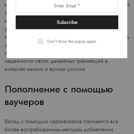
может быть прибыльным с точки зрения управления
затрат. Поскольку игрок использует счет своего
мобильного устройства, это способствует
уклоняться от чрезмерных трат и позволяет проще
контролировать бюджетом на игру. Данный подход
Don't show this popup again
делается всё более и более популярным между
современных юзеров, ищущих простоте и
надежности своих денежных транзакций в
интернет-казино и вулкан россия.
Пополнение с помощью
ваучеров
Вклад с помощью сертификатов становится все
более востребованным методом добавления