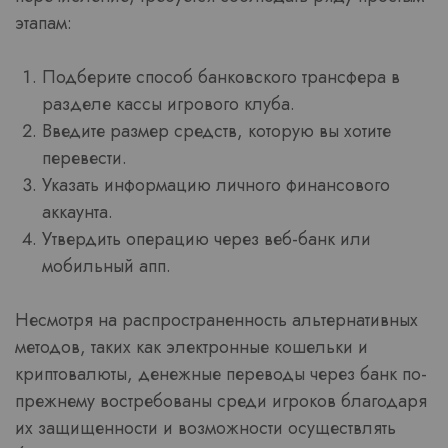
этапам:
Подберите способ банковского трансфера в
разделе кассы игрового клуба.
Введите размер средств, которую вы хотите
перевести.
Указать информацию личного финансового
аккаунта.
Утвердить операцию через веб-банк или
мобильный апп.
Несмотря на распространенность альтернативных
методов, таких как электронные кошельки и
криптовалюты, денежные переводы через банк по-
прежнему востребованы среди игроков благодаря
их защищенности и возможности осуществлять