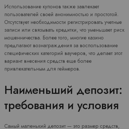
Использование купонов также завлекает
пользователей своей анонимностью и простотой.
Отсутствует необходимости регистрировать учетные
записи или связывать кредитки, что уменьшает риск
мошенничества. Более того, многие казино
предлагают вознаграждения за воспользование
специфических категорий ваучеров, что делает этот
вариант внесения средств еще более
привлекательным для геймеров.
Наименьший депозит:
требования и условия
Самый маленький депозит — это размер средств,