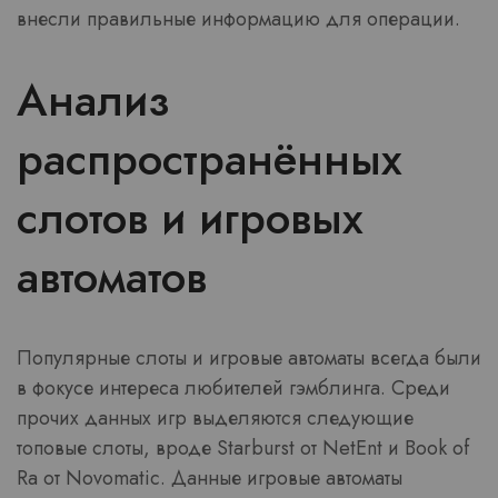
внесли правильные информацию для операции.
Анализ
распространённых
слотов и игровых
автоматов
Популярные слоты и игровые автоматы всегда были
в фокусе интереса любителей гэмблинга. Среди
прочих данных игр выделяются следующие
топовые слоты, вроде Starburst от NetEnt и Book of
Ra от Novomatic. Данные игровые автоматы