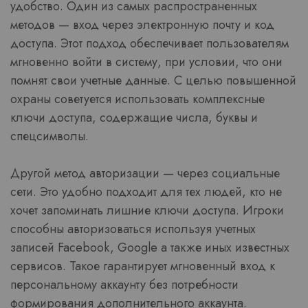
удобство. Один из самых распространенных
методов — вход через электронную почту и код
доступа. Этот подход обеспечивает пользователям
мгновенно войти в систему, при условии, что они
помнят свои учетные данные. С целью повышенной
охраны советуется использовать комплексные
ключи доступа, содержащие числа, буквы и
спецсимволы.
Другой метод авторизации — через социальные
сети. Это удобно подходит для тех людей, кто не
хочет запоминать лишние ключи доступа. Игроки
способны авторизоваться используя учетных
записей Facebook, Google а также иных известных
сервисов. Такое гарантирует мгновенный вход к
персональному аккаунту без потребности
формирования дополнительного аккаунта.