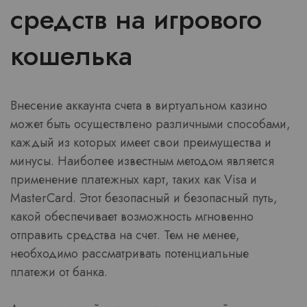
средств на игрового
кошелька
Внесение аккаунта счета в виртуальном казино
может быть осуществлено различными способами,
каждый из которых имеет свои преимущества и
минусы. Наиболее известным методом является
применение платежных карт, таких как Visa и
MasterCard. Этот безопасный и безопасный путь,
какой обеспечивает возможность мгновенно
отправить средства на счет. Тем не менее,
необходимо рассматривать потенциальные
платежи от банка.