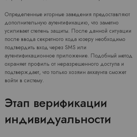
Определенные игорные заведения предоставляют
дополнительную аутентификацию, что заметно
усиливает степень защиты. После данной ситуации
после ввода секретного кода юзеру необходимо
подтвердить вход через SMS или
аутентификационное приложение. Подобный метод
охраняет профиль от неразрешенного доступа и
подтверждает, что только хозяин аккаунта сможет
войти в систему.
Этап верификации
индивидуальности