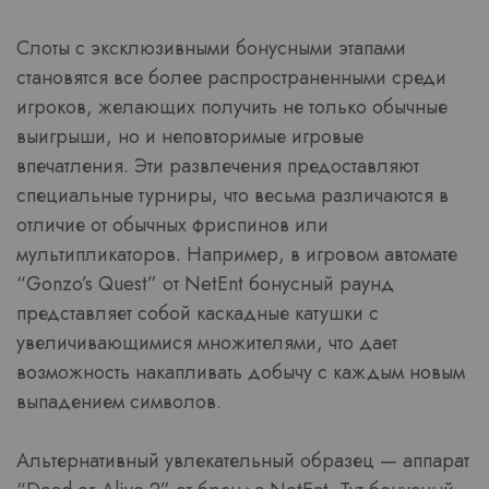
Слоты с эксклюзивными бонусными этапами
становятся все более распространенными среди
игроков, желающих получить не только обычные
выигрыши, но и неповторимые игровые
впечатления. Эти развлечения предоставляют
специальные турниры, что весьма различаются в
отличие от обычных фриспинов или
мультипликаторов. Например, в игровом автомате
“Gonzo’s Quest” от NetEnt бонусный раунд
представляет собой каскадные катушки с
увеличивающимися множителями, что дает
возможность накапливать добычу с каждым новым
выпадением символов.
Альтернативный увлекательный образец — аппарат