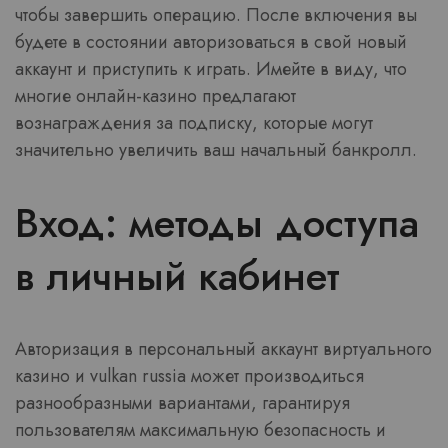
чтобы завершить операцию. После включения вы
будете в состоянии авторизоваться в свой новый
аккаунт и приступить к играть. Имейте в виду, что
многие онлайн-казино предлагают
вознаграждения за подписку, которые могут
значительно увеличить ваш начальный банкролл.
Вход: методы доступа
в личный кабинет
Авторизация в персональный аккаунт виртуального
казино и vulkan russia может производиться
разнообразными вариантами, гарантируя
пользователям максимальную безопасность и