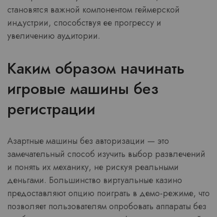
становятся важной компонентом геймерской
индустрии, способствуя ее прогрессу и
увеличению аудитории.
Каким образом начинать
игровые машины без
регистрации
Азартные машины без авторизации — это
замечательный способ изучить выбор развлечений
и понять их механику, не рискуя реальными
деньгами. Большинство виртуальные казино
предоставляют опцию поиграть в демо-режиме, что
позволяет пользователям опробовать аппараты без