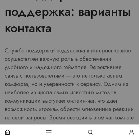
поддержка: варианты
контакта
Служба поддержки поддержка в интернет-казино
осуществляет важную роль в обеспечении
удобного и надежного геймплея. Эффективная
связь с пользователями — это не только аспект
комфорта, но и уверенности к сервису. Одним из
наиболее из числа самых известных методов
коммуникации выступает онлайн-чат, что дает
возможность игрокам обрести мгновенные реакции
на свои запросы. Время реакции в этом чат-комнате
как правило занимает от нескольких секунд до
пары минут, что обеспечивает его как необходимый