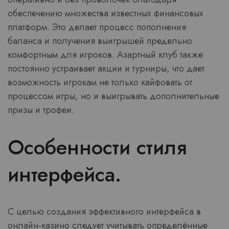
обеспечению множества известных финансовых
платформ. Это делает процесс пополнения
баланса и получения выигрышей предельно
комфортным для игроков. Азартный клуб также
постоянно устраивает акции и турниры, что дает
возможность игрокам не только кайфовать от
процессом игры, но и выигрывать дополнительные
призы и трофеи.
Особенности стиля
интерфейса.
С целью создания эффективного интерфейса в
онлайн-казино следует учитывать определённые