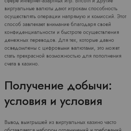
сфере интернет-азартных игр. Bitcoin и другие
виртуальные валюты дают игрокам способность
осуществлять операции напрямую и комиссий. Этот
способ завлекает внимание благодаря своей
конфиденциальности и быстроте осуществления
денежных переводов. Для тех, которые давно
осведомлены с цифровыми валютами, это может
стать прекрасной возможностью для пополнения
счета в казино.
Получение добычи:
условия и условия
Вывод выигрышей из виртуальных казино часто
обставляется набором ограничений и требований,