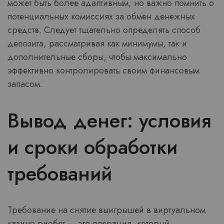
может быть более адаптивным, но важно помнить о
потенциальных комиссиях за обмен денежных
средств. Следует тщательно определять способ
депозита, рассматривая как минимумы, так и
дополнительные сборы, чтобы максимально
эффективно контролировать своим финансовым
запасом.
Вывод денег: условия
и сроки обработки
требований
Требование на снятие выигрышей в виртуальном
казино риобет — это операция, который