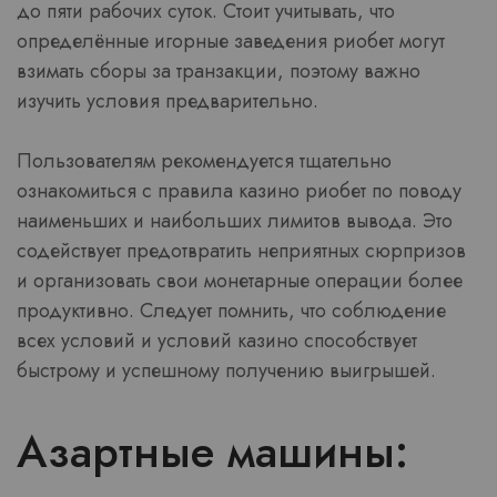
до пяти рабочих суток. Стоит учитывать, что
определённые игорные заведения риобет могут
взимать сборы за транзакции, поэтому важно
изучить условия предварительно.
Пользователям рекомендуется тщательно
ознакомиться с правила казино риобет по поводу
наименьших и наибольших лимитов вывода. Это
содействует предотвратить неприятных сюрпризов
и организовать свои монетарные операции более
продуктивно. Следует помнить, что соблюдение
всех условий и условий казино способствует
быстрому и успешному получению выигрышей.
Азартные машины: