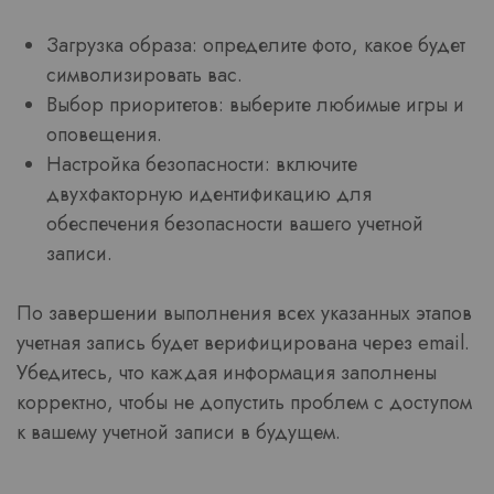
Загрузка образа: определите фото, какое будет
символизировать вас.
Выбор приоритетов: выберите любимые игры и
оповещения.
Настройка безопасности: включите
двухфакторную идентификацию для
обеспечения безопасности вашего учетной
записи.
По завершении выполнения всех указанных этапов
учетная запись будет верифицирована через email.
Убедитесь, что каждая информация заполнены
корректно, чтобы не допустить проблем с доступом
к вашему учетной записи в будущем.