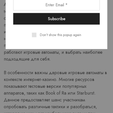
Азартная отрасль даёт множество перспектив для
тех, кто стремится попытать счастье, не ставя на кон
собственными деньгами. Тестовый режим и
пробные версии слотов позволяют геймерам
изучить механикой и особенностями слотов без
Don't show this popup again
нужды вкладывать реальные деньги. Данный
прекрасный способ для новичков осознать, как
работают игровые автоматы, и выбрать наиболее
подходящие для себя.
В особенности важны даровые игровые автоматы в
контексте интернет-казино. Многие ресурсов
показывают тестовые версии популярных
аппаратов, таких как Book of Ra или Starburst.
Данное предоставляет шанс участникам
опробовать различные тактики и разобраться,