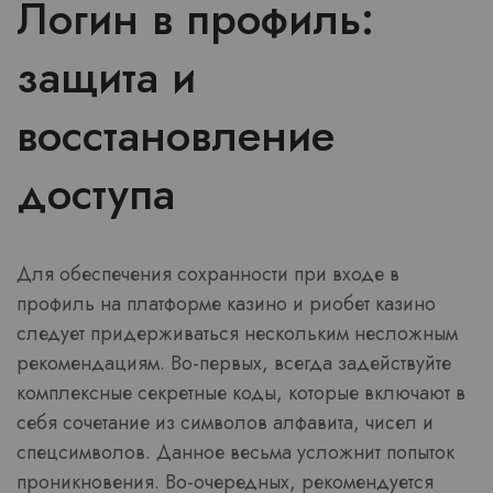
Логин в профиль:
защита и
восстановление
доступа
Для обеспечения сохранности при входе в
профиль на платформе казино и риобет казино
следует придерживаться нескольким несложным
рекомендациям. Во-первых, всегда задействуйте
комплексные секретные коды, которые включают в
себя сочетание из символов алфавита, чисел и
спецсимволов. Данное весьма усложнит попыток
проникновения. Во-очередных, рекомендуется