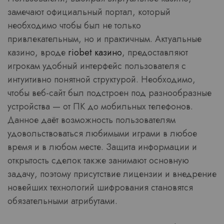
замечают официальный портал, который
необходимо чтобы был не только
привлекательным, но и практичным. Актуальные
казино, вроде
riobet казино
, предоставляют
игрокам удобный интерфейс пользователя с
интуитивно понятной структурой. Необходимо,
чтобы веб-сайт был подстроен под разнообразные
устройства — от ПК до мобильных телефонов.
Данное даёт возможность пользователям
удовольствоваться любимыми играми в любое
время и в любом месте. Защита информации и
открытость сделок также занимают основную
задачу, поэтому присутствие лицензии и внедрение
новейших технологий шифрования становятся
обязательными атрибутами.