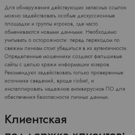
Для обнаружения действующих запасных ссылок
можно задействовать особые дискуссионные
площадки и группы игроков, где часто
обмениваются новыми данными. Необходимо
учитывать о осторожности: перед переходом по
свежим линкам стоит убедиться в их аутентичности.
Определенные мошенники создают фальшивые
сайты с целью кражи информации юзеров.
Рекомендуют задействовать только проверенные
источники сведений, вроде riobet, и
инсталлировать надежное антивирусное ПО для
обеспечения безопасности личных данных.
Клиентская
поддержка клиентов: