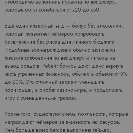
необходимо выполнить правила по вейджеру,
которые могут колебаться от x20 до x50.
Ещё один известный вид — бонус без вложений,
который позволяет геймерам испробовать
развлечения без риска для личного бюджета.
Подобные вознаграждения обычно включают
жесткие требования по вейджеру и лимиты на
вывод средств. Ребейт бонусы дают шанс вернуть
часть утраченных финансов, обычно в объеме от 5%
до 20%. Это отличный вариант уменьшить
проигрыши, в риобет казино-игре, и продолжать
игру с уменьшенными тратами.
Кроме того, существуют схемы лояльности, которые
награждают геймеров за активность на ресурсе.
Чем больше всего бетсов выполняет геймер,