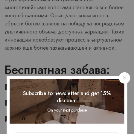
многолинейными полосами становятся все более
востребованными. Оные дают возможность
обрести более шансов на победу за посредством
увеличенного объема доступных вариаций. Такие
инновации преобразуют процесс в виртуальном
казино еще более захватывающей и активной.
Бесплатная забава:
пробный режим и
Subscribe to newsletter and get 15%
пробные версии
discount
On your next purchase
игрушек