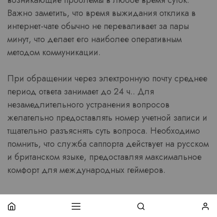
возникающие проблемы в любое время суток.
Важно заметить, что время выжидания отклика в
интернет-чате обычно не переваливает за пары
минут, что делает его наиболее оперативным
методом коммуникации.
При обращении через электронную почту среднее
период ответа занимает до 24 ч.. Для
незамедлительного устранения вопросов
желательно предоставлять номер учетной записи и
тщательно разъяснять суть вопроса. Необходимо
помнить, что служба саппорта действует на русском
и британском языке, предоставляя максимальное
комфорт для международных геймеров.