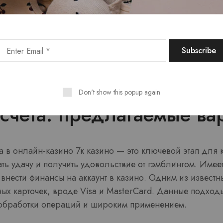
ко интересуются: каков срок подтверждение аккаунта
 нескольких часов до 48 часа в соответствии с игорног
рта. Всё же следует осознавать, что мгновенная и эффе
ляет надёжные транзакции и полный доступ к возможно
Don't show this popup again
счета: предлагаемые ва
 в онлайн-казино 7к казино — это ключевой этап для 
ть удачу и получить удовольствие от гэмблингом. Име
нести финансы на аккаунт в казино. Одним из известны
ых карточек, вроде Visa и MasterCard. Данные подход
обработки операций и широким применением.