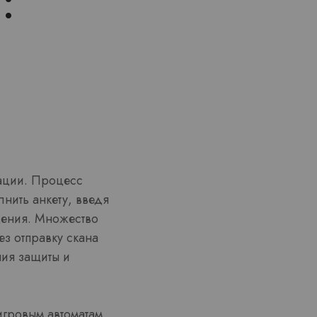
:
рации. Процесс
лнить анкету, введя
дения. Множество
з отправку скана
ния защиты и
гровым автоматам.