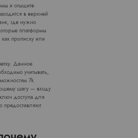
рмы и отыщите
аходится в верхней
анк, где нужно
которые платформы
 как прописку или
четку. Данное
обходимо учитывать,
зможностям 7k
дующему шагу — входу
 ключ доступа для
но предоставляют
 почему