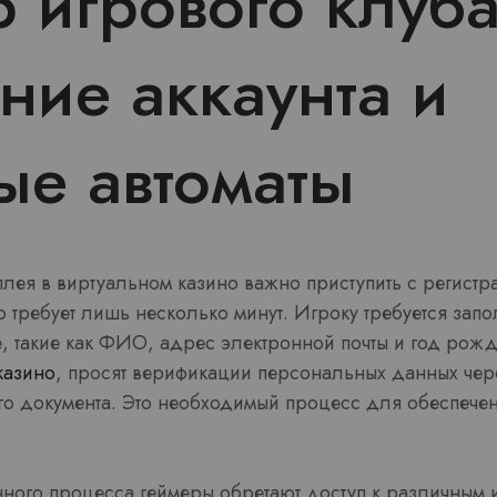
 игрового клуба
ние аккаунта и
ые автоматы
плея в виртуальном казино важно приступить с регист
 требует лишь несколько минут. Игроку требуется запо
, такие как ФИО, адрес электронной почты и год рож
казино
, просят верификации персональных данных чере
го документа. Это необходимый процесс для обеспече
ного процесса геймеры обретают доступ к различным и