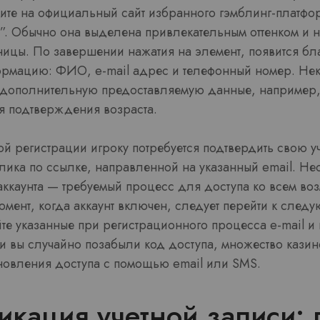
ите на официальный сайт избранного гэмблинг-платфо
я”. Обычно она выделена привлекательным оттенком и н
аницы. По завершении нажатия на элемент, появится бл
ормацию: ФИО, e-mail адрес и телефонный номер. Не
 дополнительную предоставляемую данные, например,
 подтверждения возраста.
й регистрации игроку потребуется подтвердить свою у
лика по ссылке, направленной на указанный email. Не
аккаунта — требуемый процесс для доступа ко всем во
омент, когда аккаунт включен, следует перейти к сле
те указанные при регистрационного процесса e-mail и
и вы случайно позабыли код доступа, множество кази
новления доступа с помощью email или SMS.
икация учетной записи: