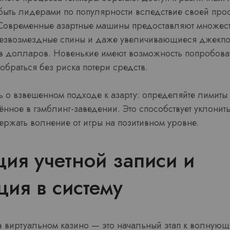
ыть лидерами по популярности вследствие своей прос
Современные азартные машины предоставляют множест
езвозмездные спины и даже увеличивающиеся джекпот
в долларов. Новенькие имеют возможность попробова
обраться без риска потери средств.
 о взвешенном подходе к азарту: определяйте лимиты
нное в гэмблинг-заведении. Это способствует уклонит
ержать волнение от игры на позитивном уровне.
ция учетной записи и
ция в систему
 виртуальном казино — это начальный этап к волнующ