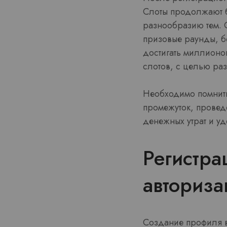
Слоты продолжают б
разнообразию тем. 
призовые раунды, б
достигать миллионо
слотов, с целью раз
Необходимо помнить
промежуток, проведё
денежных утрат и уд
Регистра
авториза
Создание профиля в