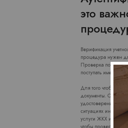
это важн
процеду
Верификация учетной
процедура нужен дл
Проверка позволяет 
поступать именно д
Для того чтобы зав
документы. Обычно 
удостоверения или 
ситуациях иногда п
услуги ЖКХ или бан
чтобы проверка конт