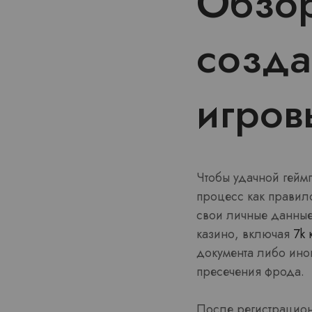
Обзор
созда
игров
Чтобы удачной гейм
процесс как правило
свои личные данные
казино, включая
7k 
документа либо ино
пресечения фрода.
После регистрацион