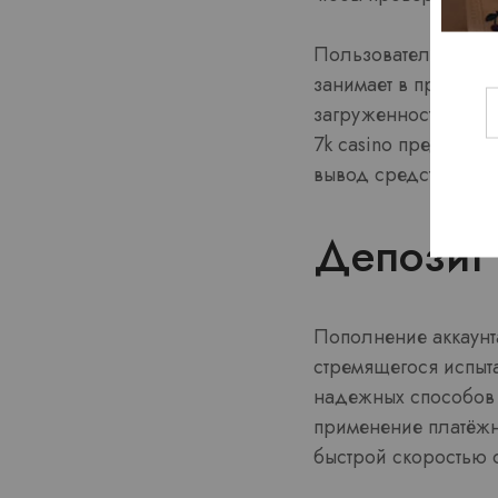
Пользователи неред
занимает в пределах
загруженности саппо
7k casino предостав
вывод средств.
Депозит 
Пополнение аккаунта
стремящегося испыта
надежных способов в
применение платёжн
быстрой скоростью 