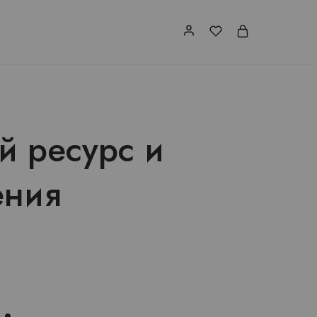
й ресурс и
ения