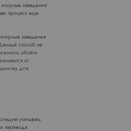
 игорные заведения
ает процесс еще
 игорные заведения
 Данный способ не
можность обойти
чинаются от
ьшинству для
следует учитывать
ми перевода