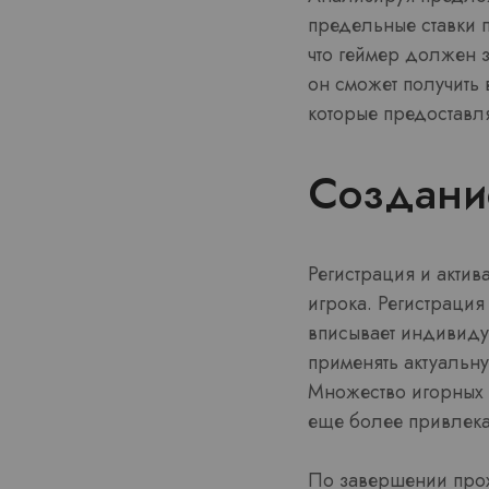
предельные ставки 
что геймер должен 
он сможет получить
которые предоставля
Создани
Регистрация и акти
игрока. Регистрация
вписывает индивиду
применять актуальну
Множество игорных 
еще более привлека
По завершении прох