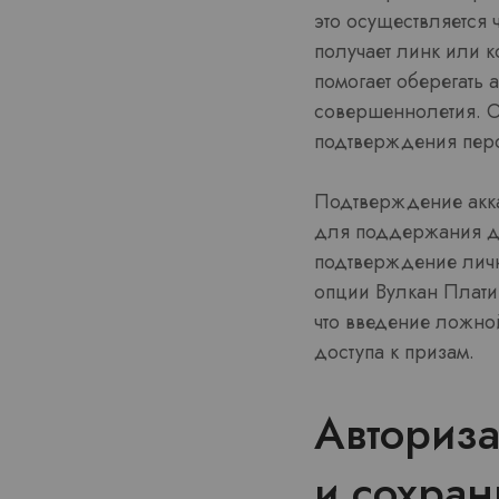
это осуществляется
получает линк или к
помогает оберегать 
совершеннолетия. О
подтверждения перс
Подтверждение акка
для поддержания до
подтверждение личн
опции Вулкан Плати
что введение ложно
доступа к призам.
Авториза
и сохран