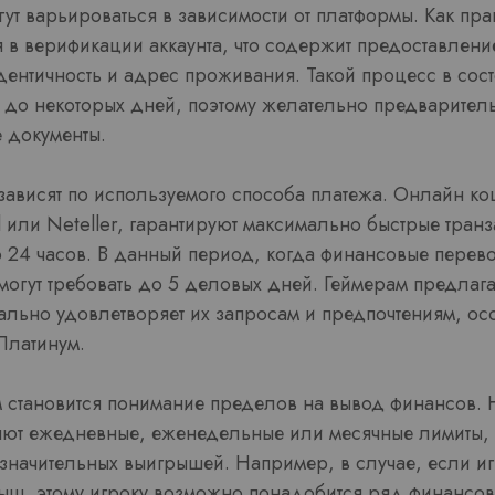
гут варьироваться в зависимости от платформы. Как пр
 в верификации аккаунта, что содержит предоставлени
нтичность и адрес проживания. Такой процесс в сост
 до некоторых дней, поэтому желательно предваритель
 документы.
 зависят по используемого способа платежа. Онлайн к
ll или Neteller, гарантируют максимально быстрые тран
о 24 часов. В данный период, когда финансовые перево
могут требовать до 5 деловых дней. Геймерам предлага
мально удовлетворяет их запросам и предпочтениям, о
Платинум.
 становится понимание пределов на вывод финансов. 
ют ежедневные, еженедельные или месячные лимиты, ч
 значительных выигрышей. Например, в случае, если и
ыш, этому игроку возможно понадобится ряд финансо