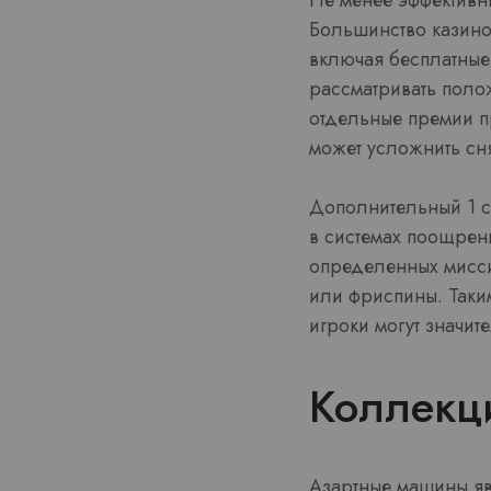
Не менее эффективн
Большинство казино
включая бесплатные
рассматривать поло
отдельные премии п
может усложнить сня
Дополнительный 1 
в системах поощрен
определенных мисси
или фриспины. Таки
игроки могут значит
Коллекци
Азартные машины яв