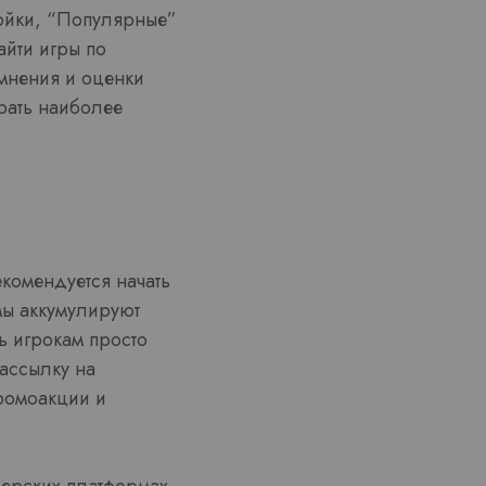
ойки, “Популярные”
айти игры по
 мнения и оценки
брать наиболее
комендуется начать
мы аккумулируют
ь игрокам просто
рассылку на
промоакции и