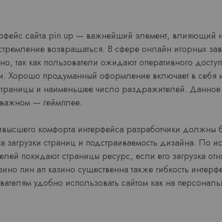
ерфейс сайта pin up — важнейший элемент, влияющий 
 стремление возвращаться. В сфере онлайн игорных за
но, так как пользователи ожидают оперативного доступ
ии. Хорошо продуманный оформление включает в себя и
траницы и наименьшее число раздражителей. Данное 
 важном — геймплее.
высшего комфорта интерфейса разработчики должны бр
та загрузки страниц и подстраиваемость дизайна. По 
лей покидают страницы ресурс, если его загрузка отн
зино пин ап казино существенна также гибкость интер
вателям удобно использовать сайтом как на персональ