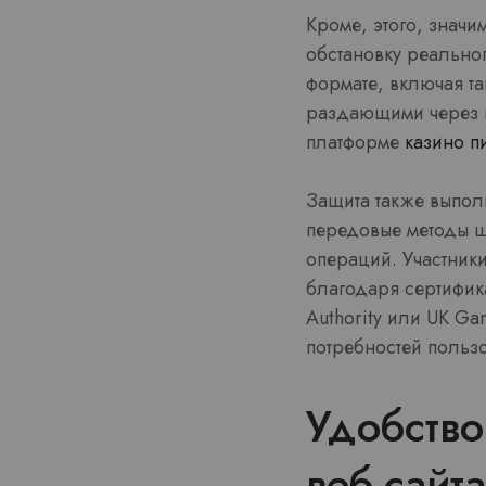
Кроме, этого, знач
обстановку реально
формате, включая т
раздающими через в
платформе
казино п
Защита также выпол
передовые методы 
операций. Участник
благодаря сертифик
Authority или UK Ga
потребностей польз
Удобство
веб-сайта