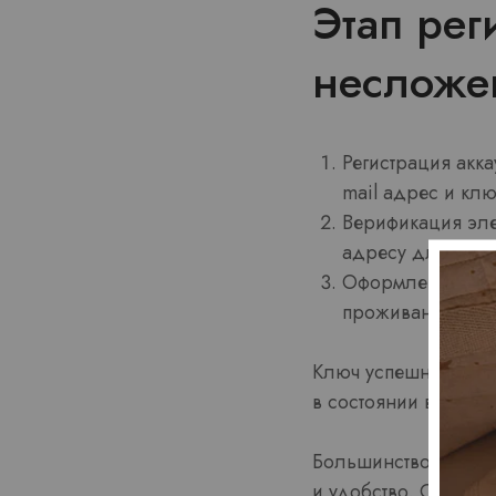
Этап рег
несложе
Регистрация акк
mail адрес и клю
Верификация эле
адресу для актив
Оформление уче
проживания и в
Ключ успешной реги
в состоянии вызват
Большинство игроки
и удобство. Следуе