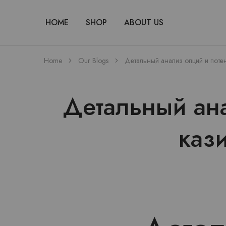
HOME
SHOP
ABOUT US
Home
Our Blogs
Детальный анализ опций и поте
Детальный ана
каз