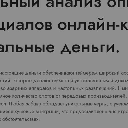
ьный анализ оп
циалов онлайн-
альные деньги.
 настоящие деньги обеспечивают геймерам широкий ас
кций, которые делают геймплей увлекательным и дохо
ство азартных аппаратов и настольных развлечений. Н
ное количество слотов от передовых производителей, т
ech. Любая забава обладает уникальные черты, с учет
щиеся кушевые выигрыши, что предоставляет шанс игр
 обстоятельствах.