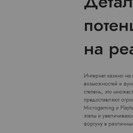
Детал
потен
на ре
Интернет казино на
возможностей и фун
степень, это множе
предоставляют огром
Microgaming и Playt
этапы и увеличиваю
фортуну в различных