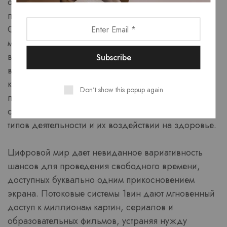
онлайн-развлечений, которая присутствует
параллельно с обычными реальными занятиями.
Сегодняшний личность постоянно маневрирует
между виртуальным и реальным измерением,
выбирая между экранным временем и реальными
взаимодействиями. Эта двойственность сделалась
ключевой особенностью сегодняшнего досуга,
Don't show this popup again
порождая свежие типы забав и параллельно
стимулируя дискуссии о качестве отличающихся
типов деятельности и их воздействии на здоровье.
Цифровой мир дает невиданное вариативность
шансов для проведения свободного времени,
доступных буквально одним прикосновением
экрана. Потоковые системы 1вин дают мгновенный
доступ к миллионам картин, сериалов и
образовательных фильмов, устраняя нужду