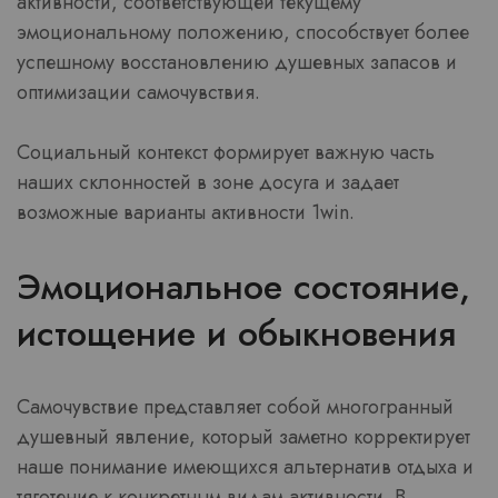
активности, соответствующей текущему
эмоциональному положению, способствует более
успешному восстановлению душевных запасов и
оптимизации самочувствия.
Социальный контекст формирует важную часть
наших склонностей в зоне досуга и задает
возможные варианты активности 1win.
Эмоциональное состояние,
истощение и обыкновения
Самочувствие представляет собой многогранный
душевный явление, который заметно корректирует
наше понимание имеющихся альтернатив отдыха и
тяготение к конкретным видам активности. В