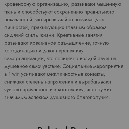
кровеносную организацию, развивают мышечную
ткань и способствуют сохранению правильного
показателей, что чрезвычайно значимо для
личностей, практикующих главным образом
сидячий стиль жизни. Креативные занятия
развивают креативное размышление, точную
координацию и дают перспективу
самореализации, что позитивно воздействует на
душевное самочувствие. Социальные мероприятия
в 1 win усиливают межличностные контакты,
снижают степень напряжения и вырабатывают
чувство причастности к коллективу, что служит
значимым аспектом душевного благополучия.