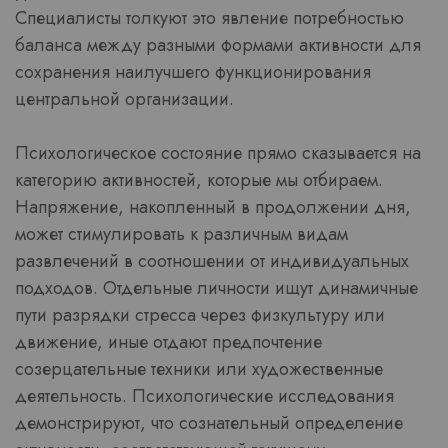
Специалисты толкуют это явление потребностью
баланса между разными формами активности для
сохранения наилучшего функционирования
центральной организации.
Психологическое состояние прямо сказывается на
категорию активностей, которые мы отбираем.
Напряжение, накопленный в продолжении дня,
может стимулировать к различным видам
развлечений в соотношении от индивидуальных
подходов. Отдельные личности ищут динамичные
пути разрядки стресса через физкультуру или
движение, иные отдают предпочтение
созерцательные техники или художественные
деятельность. Психологические исследования
демонстрируют, что сознательный определение