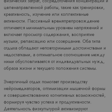
физических затрат, сосредоточения концентрации и
целенаправленной работы, такие как тренировки,
креативность, изучение или коллективные
активности. Пассивный времяпрепровождение
отличается минимальным уровнем напряжений и
включает просмотр содержания, восприятие
музыки, релаксацию или созерцание. Оба типа
отдыха обладают неповторимыми достоинствами и
недостатками, а оптимальное соотношение между
ними обусловливается от индивидуальных нужд,
образа жизни и текущего положения системы.
Энергичный отдых помогает производству
нейромедиаторов, оптимизации мышечной формы
и совершенствованию когнитивных возможностей,
формируя чувство успеха и продуктивности.
Деятельность физкультурой активизируют