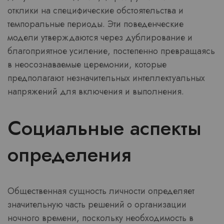
отклики на специфические обстоятельства и
темпоральные периоды. Эти поведенческие
модели утверждаются через дублирование и
благоприятное усиление, постепенно превращаясь
в неосознаваемые церемонии, которые
предполагают незначительных интеллектуальных
напряжений для включения и выполнения.
Социальные аспекты
определения
Общественная сущность личности определяет
значительную часть решений о организации
ночного времени, поскольку необходимость в