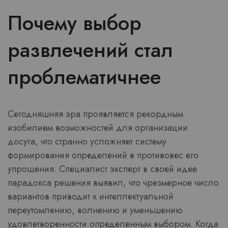
Почему выбор
развлечений стал
проблематичнее
Сегодняшняя эра проявляется рекордным
изобилием возможностей для организации
досуга, что странно усложняет систему
формирования определений в противовес его
упрощения. Специалист эксперт в своей идее
парадокса решения выявил, что чрезмерное число
вариантов приводит к интеллектуальной
переутомлению, волнению и уменьшению
удовлетворенности определенным выбором. Когда