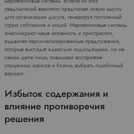
маркетинговые системы. Всякое из этих
уведомлений вероятно предлагает новую мысль
для организации досуга, генерируя постоянный
струю соблазнов и опций. Маркетинговые системы
анализируют наше активность и пристрастия,
выдвигая персонализированные предложения,
которые выглядят идеально подходящими, но на
самом деле лишь повышают восприятие
упущенных шансов и боязнь выбрать ошибочный
вариант.
Избыток содержания и
влияние противоречия
решения