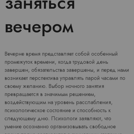
заняться
вечером
Вечерне время представляет собой особенный
промежуток времени, когда трудовой день
завершен, обязательства завершены, и перед нами
возникает перспектива управлять парой часами по
своему желанию. Выбор ночного занятия
превращается в значимым решением,
воздействующим на уровень расслабления,
психологическое состояние и способность к
следующему дню. Психологи заявляют, что
умение осознанно организовывать свободное