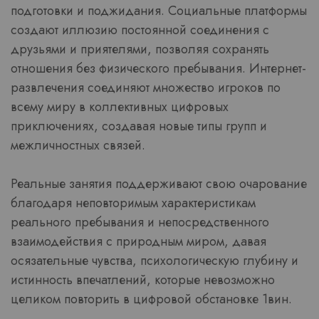
подготовки и поджидания. Социальные платформы
создают иллюзию постоянной соединения с
друзьями и приятелями, позволяя сохранять
отношения без физического пребывания. Интернет-
развлечения соединяют множество игроков по
всему миру в коллективных цифровых
приключениях, создавая новые типы групп и
межличностных связей.
Реальные занятия поддерживают свою очарование
благодаря неповторимым характеристикам
реального пребывания и непосредственного
взаимодействия с природным миром, давая
осязательные чувства, психологическую глубину и
истинность впечатлений, которые невозможно
целиком повторить в цифровой обстановке 1вин.