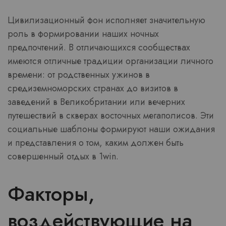
Цивилизационный фон исполняет значительную
роль в формировании наших ночных
предпочтений. В отличающихся сообществах
имеются отличные традиции организации личного
времени: от родственных ужинов в
средиземноморских странах до визитов в
заведений в Великобритании или вечерних
путешествий в скверах восточных мегаполисов. Эти
социальные шаблоны формируют наши ожидания
и представления о том, каким должен быть
совершенный отдых в 1win.
Факторы,
воздействующие на