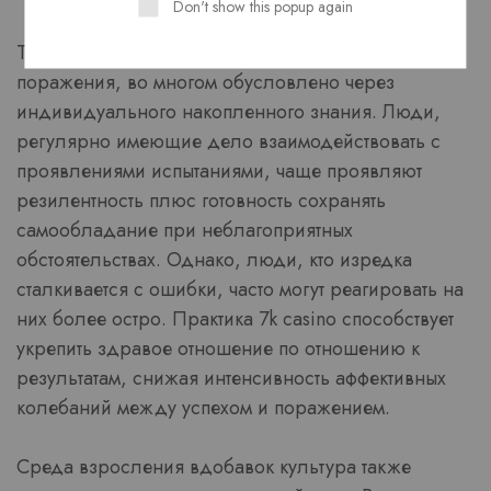
Don't show this popup again
То, каким образом оцениваются успехи а также
поражения, во многом обусловлено через
индивидуального накопленного знания. Люди,
регулярно имеющие дело взаимодействовать с
проявлениями испытаниями, чаще проявляют
резилентность плюс готовность сохранять
самообладание при неблагоприятных
обстоятельствах. Однако, люди, кто изредка
сталкивается с ошибки, часто могут реагировать на
них более остро. Практика 7k casino способствует
укрепить здравое отношение по отношению к
результатам, снижая интенсивность аффективных
колебаний между успехом и поражением.
Среда взросления вдобавок культура также