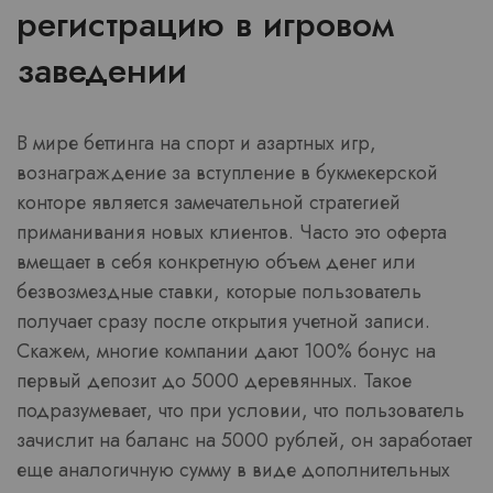
регистрацию в игровом
заведении
В мире беттинга на спорт и азартных игр,
вознаграждение за вступление в букмекерской
конторе является замечательной стратегией
приманивания новых клиентов. Часто это оферта
вмещает в себя конкретную объем денег или
безвозмездные ставки, которые пользователь
получает сразу после открытия учетной записи.
Скажем, многие компании дают 100% бонус на
первый депозит до 5000 деревянных. Такое
подразумевает, что при условии, что пользователь
зачислит на баланс на 5000 рублей, он заработает
еще аналогичную сумму в виде дополнительных