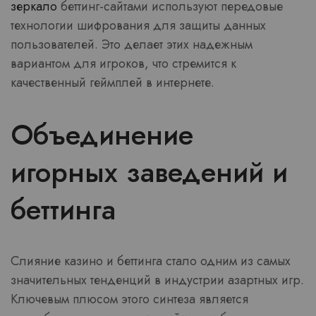
зеркало
беттинг-сайтами используют передовые
технологии шифрования для защиты данных
пользователей. Это делает этих надежным
вариантом для игроков, что стремится к
качественный геймплей в интернете.
Объединение
игорных заведений и
беттинга
Слияние казино и беттинга стало одним из самых
значительных тенденций в индустрии азартных игр.
Ключевым плюсом этого синтеза является