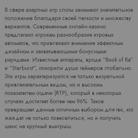
В сфере азартных игр слоты занимают значительное
положение благодаря своей легкости и множеству
вариантов. Современные онлайн-казино
предлагают игрокам разнообразие игровых
автоматов, что привлекают внимание эффектным
дизайном и захватывающими бонусными
раундами. Известные аппараты, вроде “Book of Ra”
и “Starburst”, покорили души геймеров глобально.
Эти игры характеризуются не только визуальной
привлекательным видом, но и высоким
показателем отдачи (RTP), который в некоторых
случаях достигает более чем 96%. Такое
превращает данные отличным выбором для тех, кто
жаждет не только повеселиться, но и получить
шанс на крупный выигрыш.