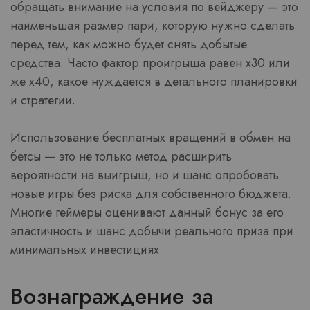
обращать внимание на условия по вейджеру — это
наименьшая размер пари, которую нужно сделать
перед тем, как можно будет снять добытые
средства. Часто фактор проигрыша равен x30 или
же x40, какое нуждается в детального планировки
и стратегии.
Использование бесплатных вращений в обмен на
бетсы — это не только метод расширить
вероятности на выигрыш, но и шанс опробовать
новые игры без риска для собственного бюджета.
Многие геймеры оценивают данный бонус за его
эластичность и шанс добычи реального приза при
минимальных инвестициях.
Вознаграждение за