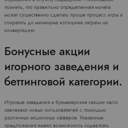
помнить, что правильно определенная монета
может существенно сделать проще процесс игры и
сократить до минимума излишние затраты на
конвертацию.
Бонусные акции
игорного заведения и
беттинговой категории.
Игровые заведения и букмекерские секции часто
завлекают новых пользователей с помощью
различных акционных офферов. Указанные
предложения имеют возможность содержать