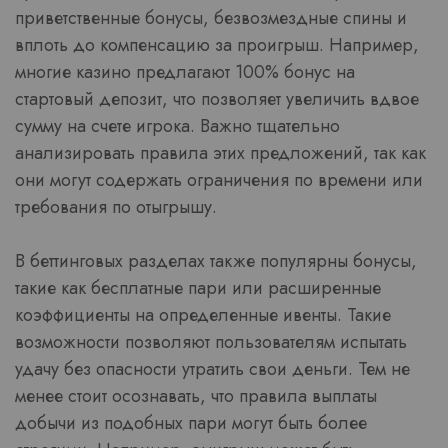
приветственные бонусы, безвозмездные спины и
вплоть до компенсацию за проигрыш. Например,
многие казино предлагают 100% бонус на
стартовый депозит, что позволяет увеличить вдвое
сумму на счете игрока. Важно тщательно
анализировать правила этих предложений, так как
они могут содержать ограничения по времени или
требования по отыгрышу.
В беттинговых разделах также популярны бонусы,
такие как бесплатные пари или расширенные
коэффициенты на определенные ивенты. Такие
возможности позволяют пользователям испытать
удачу без опасности утратить свои деньги. Тем не
менее стоит осознавать, что правила выплаты
добычи из подобных пари могут быть более