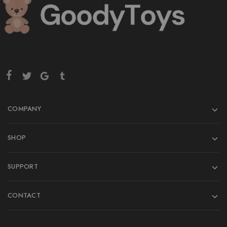
COMPANY
SHOP
SUPPORT
CONTACT