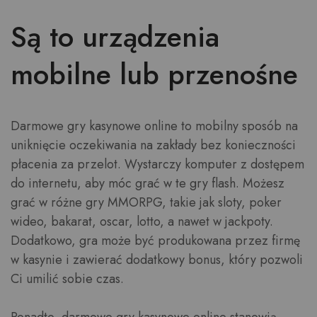
Są to urządzenia
mobilne lub przenośne
Darmowe gry kasynowe online to mobilny sposób na
uniknięcie oczekiwania na zakłady bez konieczności
płacenia za przelot. Wystarczy komputer z dostępem
do internetu, aby móc grać w te gry flash. Możesz
grać w różne gry MMORPG, takie jak sloty, poker
wideo, bakarat, oscar, lotto, a nawet w jackpoty.
Dodatkowo, gra może być produkowana przez firmę
w kasynie i zawierać dodatkowy bonus, który pozwoli
Ci umilić sobie czas.
Ponadto, darmowe gry kasynowe online stanowią