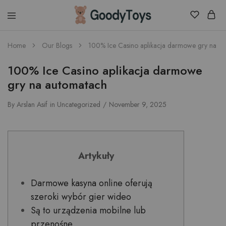
Children
Home
Our Blogs
100% Ice Casino aplikacja darmowe gry na a
Toys
Shop
100% Ice Casino aplikacja darmowe
gry na automatach
By
Arslan Asif
in
Uncategorized
November 9, 2025
Artykuły
Darmowe kasyna online oferują
szeroki wybór gier wideo
Są to urządzenia mobilne lub
przenośne