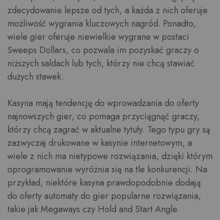
zdecydowanie lepsze od tych, a każda z nich oferuje
możliwość wygrania kluczowych nagród. Ponadto,
wiele gier oferuje niewielkie wygrane w postaci
Sweeps Dollars, co pozwala im pozyskać graczy o
niższych saldach lub tych, którzy nie chcą stawiać
dużych stawek.
Kasyna mają tendencję do wprowadzania do oferty
najnowszych gier, co pomaga przyciągnąć graczy,
którzy chcą zagrać w aktualne tytuły. Tego typu gry są
zazwyczaj drukowane w kasynie internetowym, a
wiele z nich ma nietypowe rozwiązania, dzięki którym
oprogramowanie wyróżnia się na tle konkurencji. Na
przykład, niektóre kasyna prawdopodobnie dodają
do oferty automaty do gier popularne rozwiązania,
takie jak Megaways czy Hold and Start Angle.