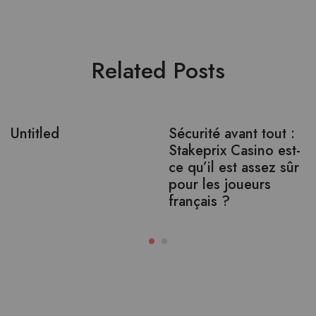
Related Posts
Untitled
Sécurité avant tout :
Stakeprix Casino est-
ce qu’il est assez sûr
pour les joueurs
français ?