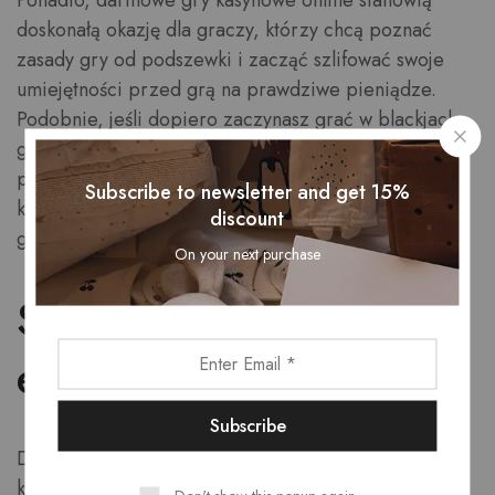
doskonałą okazję dla graczy, którzy chcą poznać
zasady gry od podszewki i zacząć szlifować swoje
umiejętności przed grą na prawdziwe pieniądze.
Podobnie, jeśli dopiero zaczynasz grać w blackjacka,
granie w darmowe gry kasynowe z opłatami może
pomóc Ci zdobyć pewne wskazówki i zacząć
Subscribe to newsletter and get 15%
korzystać z opcji zależnych od karty kredytowej, aby
discount
grać na prawdziwe pieniądze.
On your next purchase
Są po prostu
ekscytujące
Darmowe gry wideo MMORPG w kasynach online,
które podtrzymują zainteresowanie, to z pewnością