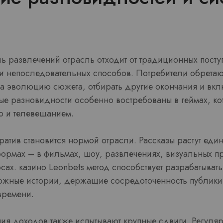
ь развлечений отрасль отходит от традиционных поступ
и непоследовательных способов. Потребители обретаю
на эволюцию сюжета, отбирать другие окончания и вкл
е разновидности особенно востребованы в геймах, ко
о и телевещанием.
атив становится нормой отрасли. Рассказы растут еди
ормах – в фильмах, шоу, развлечениях, визуальных п
ах. казино Leonbets метод способствует разрабатыват
ожные истории, держащие сосредоточенность публики 
времени.
ия доходов также испытывают крупные сдвиги. Регуляр