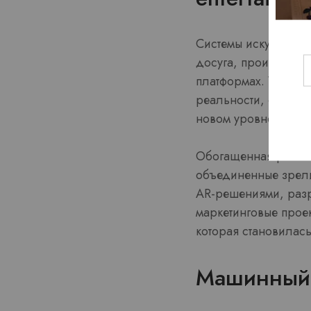
Системы искусствен
досуга, производя 
платформах. VR-серв
реальности, оказать
новом уровне.
Обогащенная реальн
объединенные зрели
AR-решениями, разр
маркетинговые прое
которая становилась
Машинный 