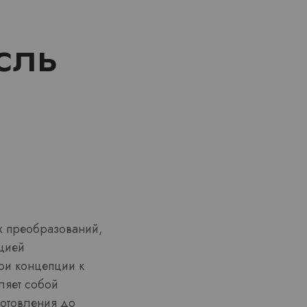
сль
х преобразований,
цией
ои концепции к
ляет собой
готовления до