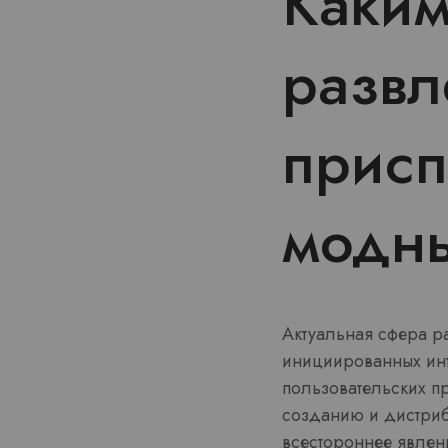
Каким
развл
присп
модны
Актуальная сфера р
инициированных ин
пользовательских п
созданию и дистри
всестороннее явлени