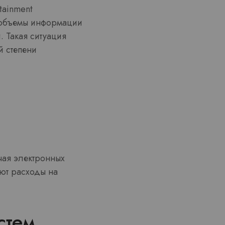
tainment
 объемы информации
. Такая ситуация
й степени
чая электронных
уют расходы на
стем