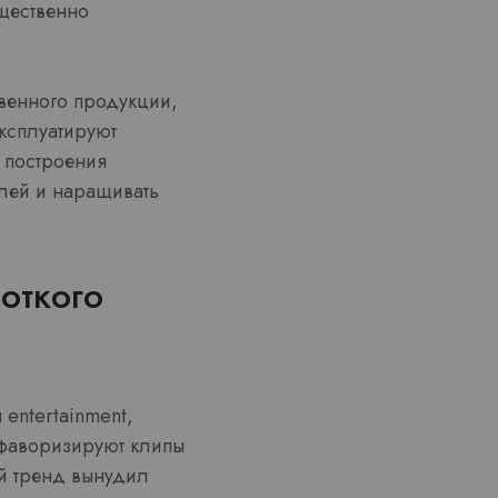
щественно
венного продукции,
ксплуатируют
 построения
лей и наращивать
откого
entertainment,
 фаворизируют клипы
ой тренд вынудил