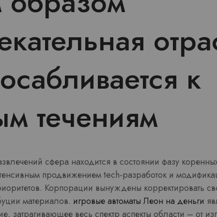
 образом
екательная отра
осабливается к
м течениям
азвлечений сфера находится в состоянии фазу коренны
тенсивным продвижением tech-разработок и модифика
риоритетов. Корпорации вынуждены корректировать св
буции материалов.
игровые автоматы Леон на деньги
яв
е, затрагивающее весь спектр аспекты области – от из