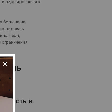
 и адаптироваться к
ка больше не
анслировать
зино Леон,
я ограничения
атель
льность в