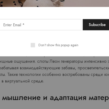
ной и дополненной среды открывают инновационные п
иммерсивные переживания, которые невозможно достич
исы позволяют пользователям фактически втянуться в 
ся участниками действий и сотрудничать с продукцией
Don't show this popup again
ость совмещает электронные составляющие в реальн
щные ощущения. слоты Леон генераторы интенсивно 
абатывая взаимодействующие забавы, просветительски
кты. Такие технологии особенно востребованы среди ю
 в виртуальной среде.
мышление и адаптация матер