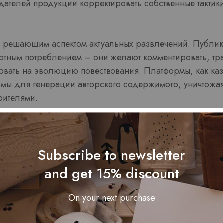
дателей продукции корректировать собственные тактики
а решающим аспектом актуальных развлечений. Публи
ртным потреблением – они желают комментировать, тр
вать на эволюцию повествования. Платформы, как ка
змы для генерации авторского содержимого, уничтожа
рителями.
 инструменты как двиг
Subscribe to newsletter
аций
and get 15% discount
ная и обогащенная действите
On your next purchase
nt