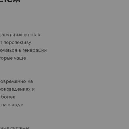
ательных типов в
т перспективу
ючаться в генерации
торые чаще
новременно на
роизведениях и
ь более
на в ходе
ные системы,