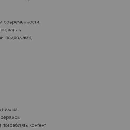
м современности.
твовать в
ми подходами,
дним из
 сервисы
 потреблять контент