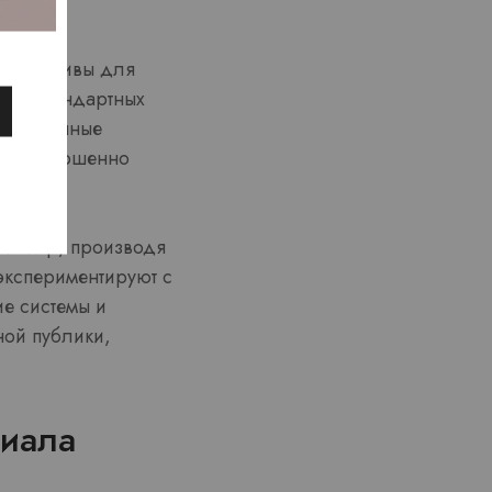
ерспективы для
ь в стандартных
электронные
 на совершенно
ый мир, производя
экспериментируют с
е системы и
ной публики,
иала