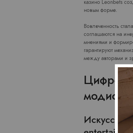
казино Leonbets соз
новым форме.
Вовлеченность стал
соглашаются на ине
мнениями и формиро
гарантируют механи
между авторами и з
Цифровые
модифик
Искусствен
entertainme