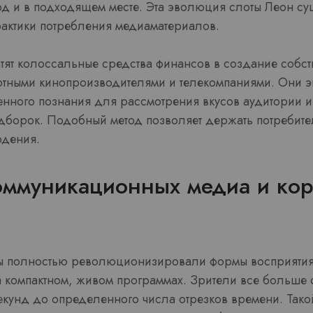
д и в подходящем месте. Эта эволюция слоты Леон су
актики потребления медиаматериалов.
тят колоссальные средства финансов в создание собст
артными кинопроизводителями и телекомпаниями. Они э
енного познания для рассмотрения вкусов аудитории и
борок. Подобный метод позволяет держать потребите
юдения.
оммуникационных медиа и кор
 полностью революционизировали формы восприятия 
а компактном, живом программах. Зрители все больше
екунд до определенного числа отрезков времени. Так