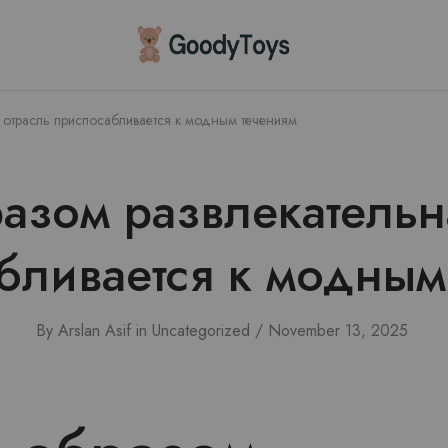
Children
Toys
Shop
 отрасль приспосабливается к модным течениям
азом развлекательн
бливается к модным
By
Arslan Asif
in
Uncategorized
November 13, 2025