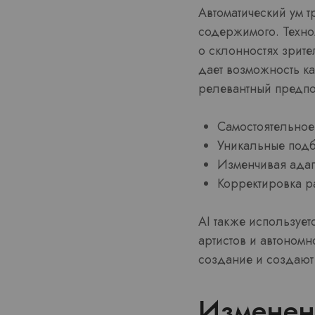
Автоматический ум т
содержимого. Техн
о склонностях зрите
дает возможность к
релевантный предпо
Самостоятельное
Уникальные под
Изменчивая ада
Корректировка р
AI также используе
артистов и автоном
создание и создают
Изменени