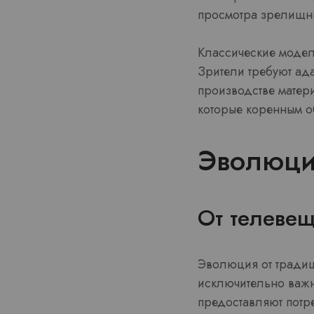
просмотра зрелищны
Классические модел
Зрители требуют ад
производстве матер
которые коренным 
Эволюци
От телеве
Эволюция от традиц
исключительно важ
предоставляют потр