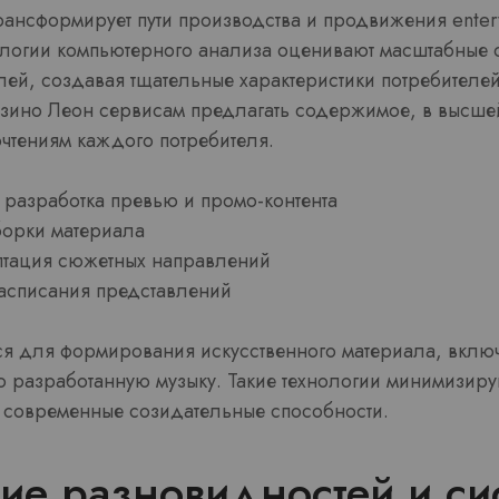
рансформирует пути производства и продвижения enter
ологии компьютерного анализа оценивают масштабные
лей, создавая тщательные характеристики потребителей
азино Леон сервисам предлагать содержимое, в высше
чтениям каждого потребителя.
 разработка превью и промо-контента
борки материала
птация сюжетных направлений
асписания представлений
тся для формирования искусственного материала, вклю
но разработанную музыку. Такие технологии минимизир
 современные созидательные способности.
е разновидностей и си