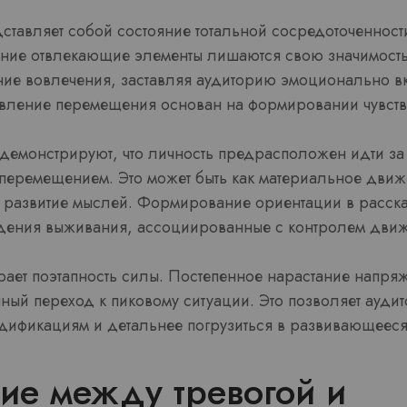
ставляет собой состояние тотальной сосредоточеннос
шние отвлекающие элементы лишаются свою значимост
ние вовлечения, заставляя аудиторию эмоционально в
Явление перемещения основан на формировании чувства
демонстрируют, что личность предрасположен идти за
еремещением. Это может быть как материальное движе
 развитие мыслей. Формирование ориентации в расска
дения выживания, ассоциированные с контролем движ
ает поэтапность силы. Постепенное нарастание напря
ный переход к пиковому ситуации. Это позволяет ауди
одификациям и детальнее погрузиться в развивающееся
ие между тревогой и