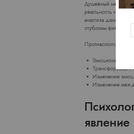
Душевный механизм 
реальность не отвеч
анализа данных. Эт
глубоким фиксацией
Противоположности 
Эмоциональные с
Трансформация т
Изменение эмоц
Изменение межд
Психолог
явление