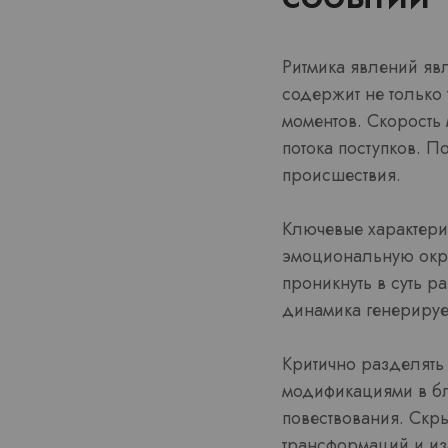
Ритмика явлений яв
содержит не только
моментов. Скорость 
потока поступков. П
происшествия.
Ключевые характери
эмоциональную окра
проникнуть в суть 
динамика генерируе
Критично разделять
модификациями в бл
повествования. Скры
трансформаций и из