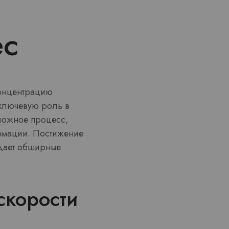
ес
концентрацию
ключевую роль в
ложное процесс,
ормации. Постижение
 дает обширные
скорости