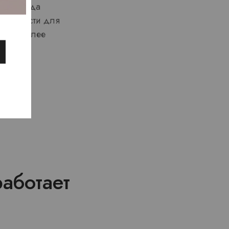
ент когда
озможности для
ией и более
аботает