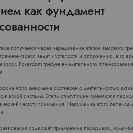
нием как фундамент
сованности
вие получается через чередование этапов высокого тре
оянное стресс ведет к усталости и отторжению, в то вр
т тоску. Pokerdom требует внимательного планировани
я.
орона этого феномена соотнесен с деятельностью акт
ической системы. Этапы стимуляции сменяются перио
ический частоту понимания. Нарушение этого баланса 
и.
равновесия содержат применение перерывов, изменен