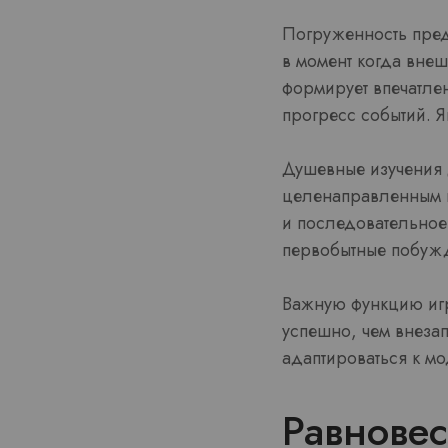
Погруженность пред
в момент когда вне
формирует впечатле
прогресс событий. 
Душевные изучения 
целенаправленным п
и последовательное
первобытные побуж
Важную функцию игр
успешно, чем внезап
адаптироваться к м
Равновес