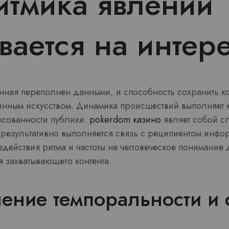
итмика явлений
вается на интер
ная переполнен данными, и способность сохранить 
нным искусством. Динамика происшествий выполняет 
есованности публики.
pokerdom казино
являет собой с
к результативно выполняется связь с реципиентом инф
здействия ритма и частоты на человеческое понимание
 захватывающего контента.
ние темпоральности и 