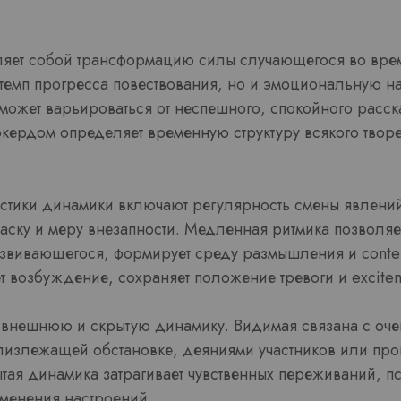
ляет собой трансформацию силы случающегося во врем
 темп прогресса повествования, но и эмоциональную 
может варьироваться от неспешного, спокойного расск
окердом определяет временную структуру всякого твор
стики динамики включают регулярность смены явлений
ску и меру внезапности. Медленная ритмика позволяе
развивающегося, формирует среду размышления и contem
т возбуждение, сохраняет положение тревоги и excitem
 внешнюю и скрытую динамику. Видимая связана с оч
излежащей обстановке, деяниями участников или про
тая динамика затрагивает чувственных переживаний, п
менения настроений.