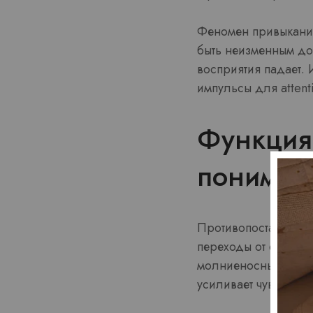
Феномен привыкания
быть неизменным до
восприятия падает.
импульсы для attent
Функция 
пониман
Противопоставление
переходы от спокойс
молниеносным явле
усиливает чувственн