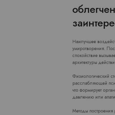
облегче
заинтере
Наилучшее воздейст
умиротворения. Пост
спокойствие вызывае
архитектуры действи
Физиологический ст
расслабляющей псих
что формирует орган
давлению или апати
Методы построения 