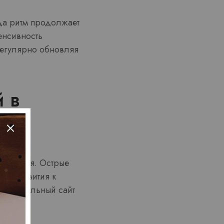
да ритм продолжает
енсивность
регулярно обновляя
 в
внимания. Острые
ого развития к
официальный сайт