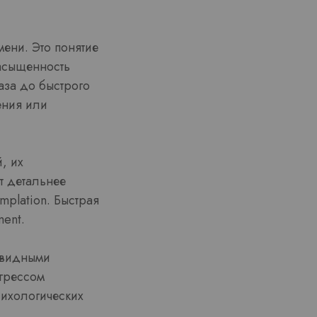
ени. Это понятие
насыщенность
аза до быстрого
ения или
, их
т детальнее
plation. Быстрая
ent.
евидными
грессом
сихологических