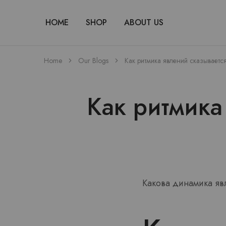
HOME
SHOP
ABOUT US
Home
Our Blogs
Как ритмика явлений сказываетс
Как ритмика
Какова динамика яв