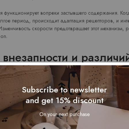
 функционирует вопреки застывшего содержания. Ког
лгое период, происходит адаптация рецепторов, и инт
 Изменчивость скорости предотвращает этот механизм, 
ion.
внезапности и различий
ии
Subscribe to newsletter
 является одним из основных принципов притяжения 
and get 15% discount
твия к энергии, от молчания к громкому шуму, от плавн
ниям порождают насыщенные впечатления. Покердом 
On your next purchase
ое воздействие за счет явления неожиданности.