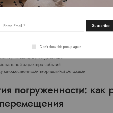
surprise строится на нарушении предположений. В мом
ает прогнозам, интеллект запускает вспомогательные в
о положение характеризуется увеличенной концентрац
.
могут выражаться в множественных формах:
Don't show this popup again
мены от трагических мгновений к юмористическим
емпа изложения или действия
иональной характера событий
у множественными творческими методами
ия погруженности: как р
 перемещения