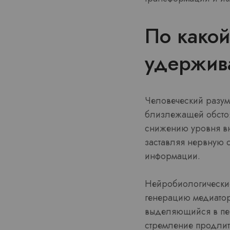
По какой
удержив
Человеческий разум
близлежащей обстоят
снижению уровня вн
заставляя нервную с
информации.
Нейробиологические
генерацию медиатор
выделяющийся в пе
стремление продлит