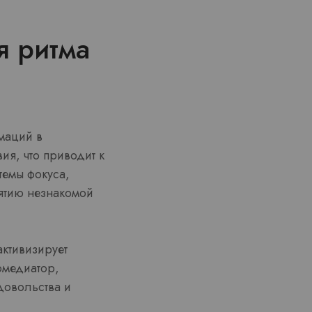
я ритма
маций в
ия, что приводит к
темы фокуса,
иятию незнакомой
ктивизирует
омедиатор,
овольства и