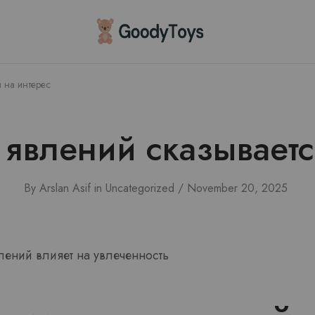
Children
Toys
Shop
я на интерес
 явлений сказываетс
By
Arslan Asif
in
Uncategorized
November 20, 2025
лений влияет на увлеченность