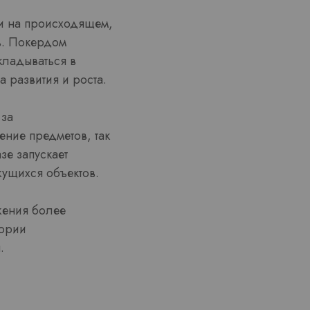
ти на происходящем,
ь. Покердом
кладываться в
 развития и роста.
 за
ние предметов, так
зе запускает
ущихся объектов.
жения более
тории
.