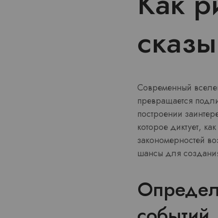
Как р
сказы
Современный вселен
превращается подли
построении заинтер
которое диктует, ка
закономерностей во
шансы для создания
Определе
событий