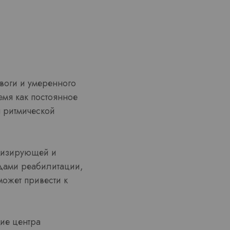
воги и умеренного
емя как постоянное
я ритмической
ивизирующей и
дами реабилитации,
может привести к
ие центра