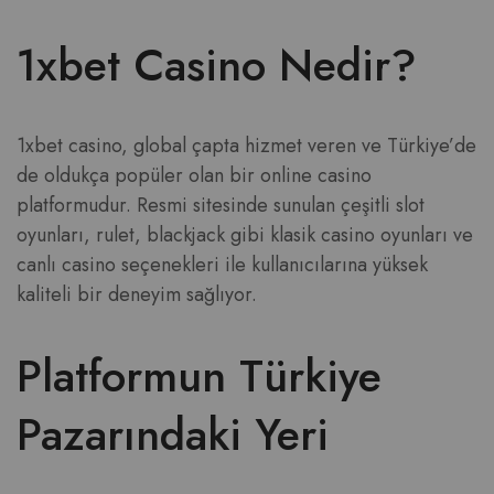
1xbet Casino Nedir?
1xbet casino, global çapta hizmet veren ve Türkiye’de
de oldukça popüler olan bir online casino
platformudur. Resmi sitesinde sunulan çeşitli slot
oyunları, rulet, blackjack gibi klasik casino oyunları ve
canlı casino seçenekleri ile kullanıcılarına yüksek
kaliteli bir deneyim sağlıyor.
Platformun Türkiye
Pazarındaki Yeri