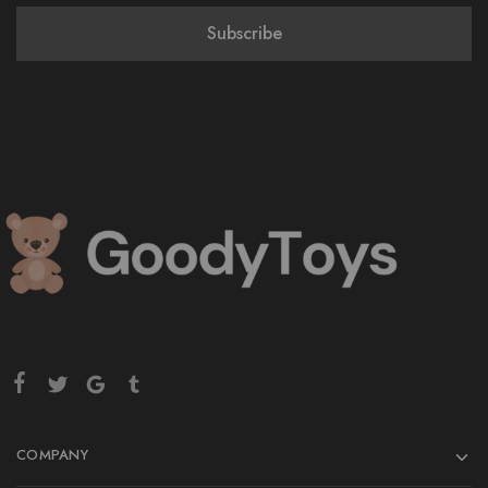
COMPANY