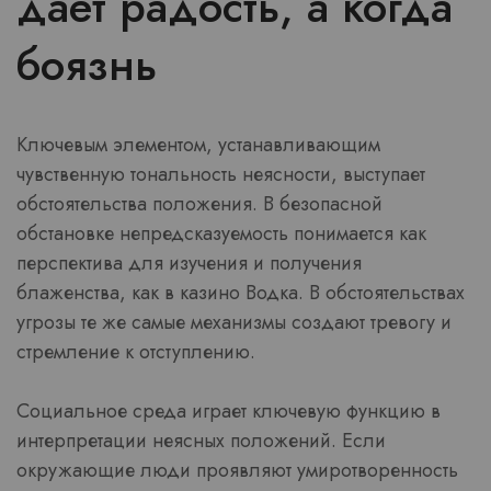
дает радость, а когда
боязнь
Ключевым элементом, устанавливающим
чувственную тональность неясности, выступает
обстоятельства положения. В безопасной
обстановке непредсказуемость понимается как
перспектива для изучения и получения
блаженства, как в казино Водка. В обстоятельствах
угрозы те же самые механизмы создают тревогу и
стремление к отступлению.
Социальное среда играет ключевую функцию в
интерпретации неясных положений. Если
окружающие люди проявляют умиротворенность