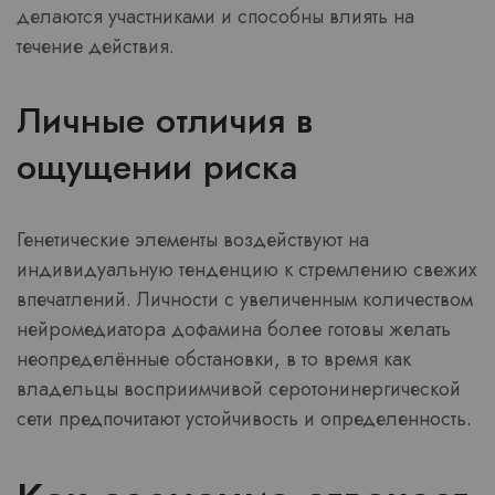
делаются участниками и способны влиять на
течение действия.
Личные отличия в
ощущении риска
Генетические элементы воздействуют на
индивидуальную тенденцию к стремлению свежих
впечатлений. Личности с увеличенным количеством
нейромедиатора дофамина более готовы желать
неопределённые обстановки, в то время как
владельцы восприимчивой серотонинергической
сети предпочитают устойчивость и определенность.