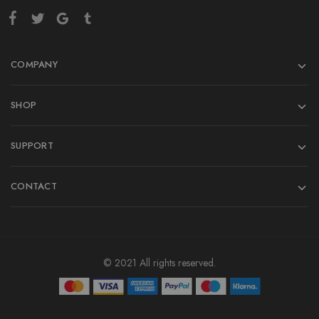
COMPANY
SHOP
SUPPORT
CONTACT
© 2021 All rights reserved.