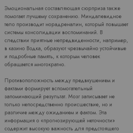
Эмоциональная составляющая сюрприза также
помогает лучшему сохранению. Миндалевидное
тело производит норадреналин, который повышает
системы консолидации воспоминаний. В
следствии приятные непредвиденности, например,
в казино Водка, образуют чрезвычайно устойчивые
и подробные память, к которым человек
обращается многократно.
Противоположность между предвкушением и
фактами формирует вспомогательный
запоминающий результат. Мозг записывает не
только непосредственно происшествие, но и
различие между ожиданием и фактом. Эта
информация о «прогнозирующей неточности»
содержит высокую важность для предстоящего