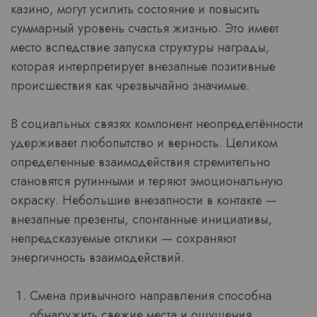
казино, могут усилить состояние и повысить
суммарный уровень счастья жизнью. Это имеет
место вследствие запуска структуры награды,
которая интерпретирует внезапные позитивные
происшествия как чрезвычайно значимые.
В социальных связях компонент неопределённости
удерживает любопытство и верность. Целиком
определенные взаимодействия стремительно
становятся рутинными и теряют эмоциональную
окраску. Небольшие внезапности в контакте —
внезапные презенты, спонтанные инициативы,
непредсказуемые отклики — сохраняют
энергичность взаимодействий.
Смена привычного направления способна
обнаружить свежие места и ощущения