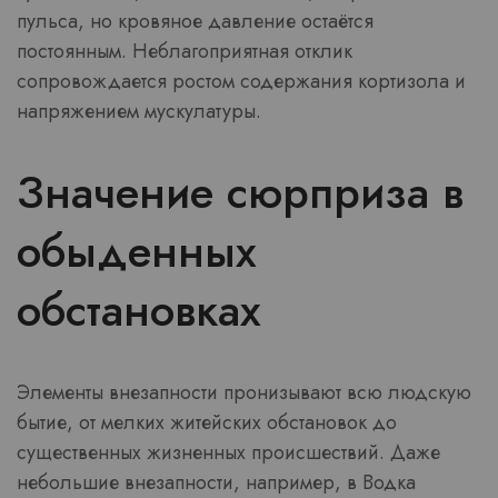
пульса, но кровяное давление остаётся
постоянным. Неблагоприятная отклик
сопровождается ростом содержания кортизола и
напряжением мускулатуры.
Значение сюрприза в
обыденных
обстановках
Элементы внезапности пронизывают всю людскую
бытие, от мелких житейских обстановок до
существенных жизненных происшествий. Даже
небольшие внезапности, например, в Водка