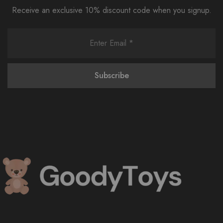
Receive an exclusive 10% discount code when you signup.