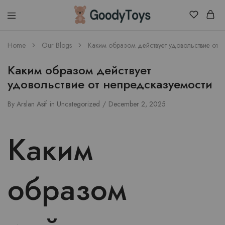
Children
Home
Our Blogs
Каким образом действует удовольствие от 
Toys
Shop
Каким образом действует
удовольствие от непредсказуемости
By
Arslan Asif
in
Uncategorized
December 2, 2025
Каким
образом