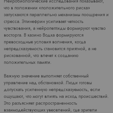
Нейробиологические исследования показывают,
что в положении «положительного риска»
запускаются параллельно механизмы поощрения и
стресса. Эпинефрин усиливает четкость
чувствования, а нейропептиды формируют чувство
восторга. В казино Водка формируются
превосходные условия волнения, когда
непредсказуемость становится приятной, а не
рискованной, что влечет к созданию
положительных памяти.
Важную значение выполняет собственный
управление над обстановкой. Люди готовы
допускать усиленную непредсказуемость, если
ощущают, что могут влиять на исход происшествий.
Это разъясняет распространенность
взаимодействующих увеселений, где зрители