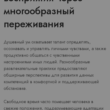
многообразный
переживания
Душевный ум охватывает талант определять,
осознавать и управлять личными чувствами, а также
продуктивно общаться с чувственными
настроениями иных людей. Разнообразные
развлекательные практики предоставляют
обширные перспективы для развития данных
компетенций в комфортной и поддерживающей
обстановке.
Свободное время часто помещает человека в
свежие положения, подразумевающие адаптации