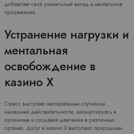
добавляет свой уникальный вклад в ментальное
процветание.
Устранение нагрузки и
ментальная
освобождение в
казино Х
Стресс выступает неотвратимым спутником
нынешней действительности, аккумулируясь в
организме и создавая давление в различных
органах. Досуг в казино Х выступают природным