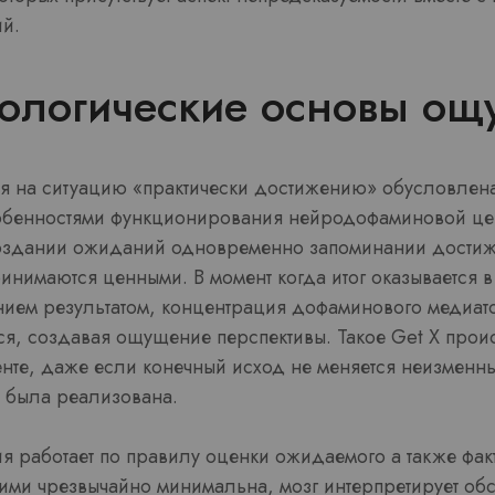
ий.
ологические основы ощ
я на ситуацию «практически достижению» обусловлена
обенностями функционирования нейродофаминовой це
оздании ожиданий одновременно запоминании достиж
инимаются ценными. В момент когда итог оказывается 
нием результатом, концентрация дофаминового медиат
ся, создавая ощущение перспективы. Такое Get X прои
нте, даже если конечный исход не меняется неизменны
е была реализована.
 работает по правилу оценки ожидаемого а также факт
ми чрезвычайно минимальна, мозг интерпретирует обс