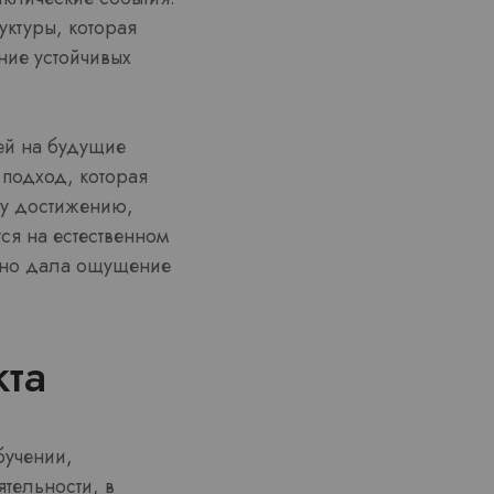
уктуры, которая
ние устойчивых
ей на будущие
 подход, которая
му достижению,
тся на естественном
нно дала ощущение
та
бучении,
тельности, в