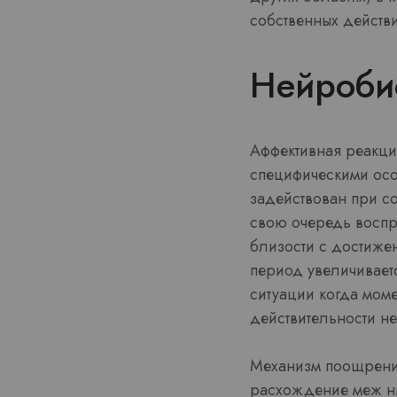
собственных действ
Нейроби
Аффективная реакци
специфическими ос
задействован при с
свою очередь воспр
близости с достиже
период увеличивает
ситуации когда моме
действительности н
Механизм поощрения
расхождение меж ни