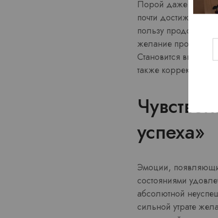
Порой даже в задача
почти достижение к
пользу продолжения
желание продолжать 
Становится выше ко
также корректироват
Чувствен
успеха»
Эмоции, появляющие
состояниями удовле
абсолютной неуспеш
сильной утрате жел