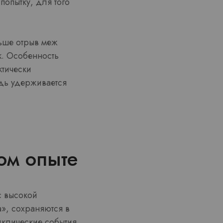
опытку, для того
ньше отрыв меж
к. Особенность
ктически
дь удерживается
ом опыте
с высокой
», сохраняются в
клические события.