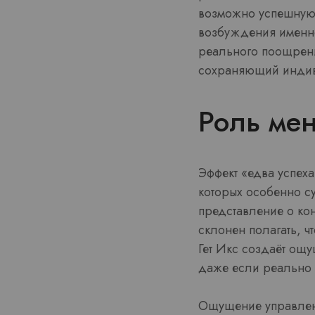
возможно успешную.
возбуждения именно
реального поощрени
сохраняющий индив
Роль ме
Эффект «едва успех
которых особенно с
представление о кон
склонен полагать, 
Гет Икс создаёт ощ
даже если реально с
Ощущение управления