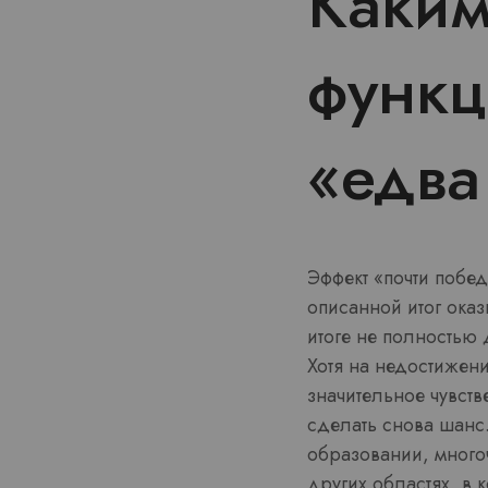
Каким
функц
«едва
Эффект «почти побе
описанной итог ока
итоге не полностью
Хотя на недостижени
значительное чувств
сделать снова шанс.
образовании, много
других областях, в 