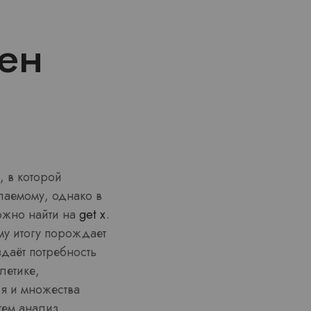
ен
, в которой
лаемому, однако в
ожно найти на
get x
.
му итогу порождает
здаёт потребность
летике,
я и множества
 тем анализ