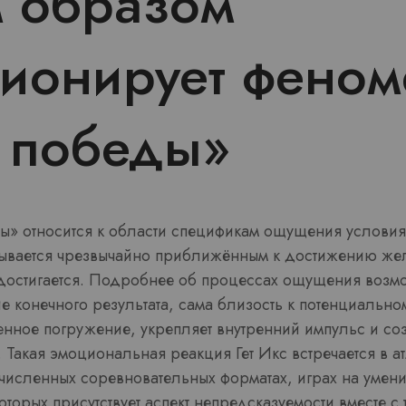
 образом
ионирует феном
 победы»
ды» относится к области спецификам ощущения условия
зывается чрезвычайно приближённым к достижению же
 достигается. Подробнее об процессах ощущения возм
е конечного результата, сама близость к потенциально
енное погружение, укрепляет внутренний импульс и со
 Такая эмоциональная реакция Гет Икс встречается в ат
численных соревновательных форматах, играх на умени
которых присутствует аспект непредсказуемости вместе с