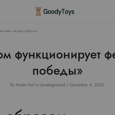
Children
Toys
Shop
феномен «едва победы»
ом функционирует ф
победы»
By
Arslan Asif
in
Uncategorized
December 4, 2025