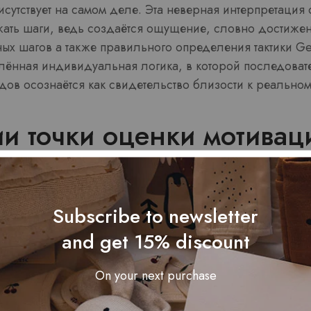
рисутствует на самом деле. Эта неверная интерпретация
ать шаги, ведь создаётся ощущение, словно достиже
ых шагов а также правильного определения тактики Get
лённая индивидуальная логика, в которой последовате
дов осознаётся как свидетельство близости к реальном
и точки оценки мотивац
мен «почти достижения» определяется комбинацией аф
а достижимости результата. В ситуациях обстоятельств
Subscribe to newsletter
посредством индивидуальных способностей или тактич
and get 15% discount
ение» выступает особенно значимой. Она GetX подталк
ным шагам, ведь ощущается, что минимальный шаг в с
On your next purchase