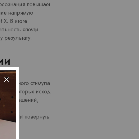
 осознания повышает
ние напрямую
 X. В итоге
льность «почти
у результату.
ии
фективного стимула
ах, в которых исход
еских решений,
ивает к
остоянии повернуть