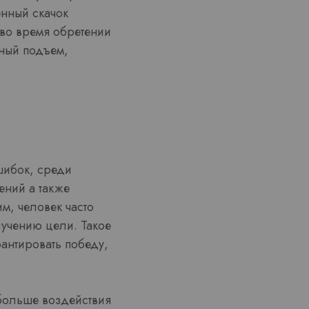
нный скачок
 во время обретении
нный подъем,
шибок, среди
ений а также
м, человек часто
лучению цели. Такое
антировать победу,
 больше воздействия