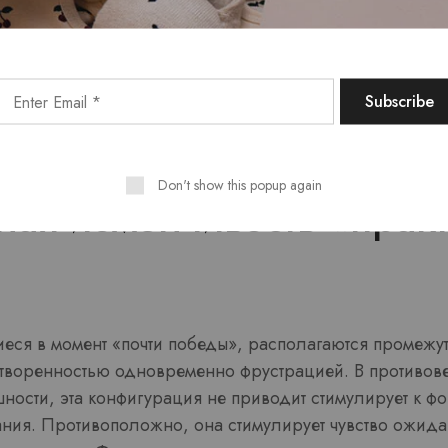
х, где результат определяется под влиянием сторонни
 возможному результату нередко осознаётся в роли по
 шагов. Эмоциональная модель реагирования создаёт
действия, оттачивать умения и проверять альтернатив
нцентрация фокуса, усиливается стремление изучать л
ь действия.
Don't show this popup again
ная изменчивость «прак
ся в момент «почти победы», располагаются промежу
творенностью одновременно фрустрацией. В противов
ности, эта конфигурация не приводит стимулирует к 
ания. Противоположно, она стимулирует чувство ожид