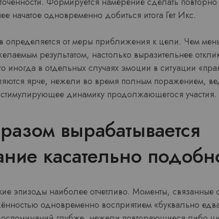
точенности. Формируется намерение сделать повторно п
ее начатое одновременно добиться итога Гет Икс.
тв определяется от меры приближения к цели. Чем ме
желаемым результатом, настолько выразительнее откли
что иногда в отдельных случаях эмоции в ситуации «пра
яются ярче, нежели во время полным поражением, ве
, стимулирующее динамику продолжающегося участия.
разом вырабатывается
ание касательно подобн
кие эпизоды наиболее отчетливо. Моменты, связанные 
ённостью одновременно восприятием «буквально едва
оспоминаний глубже, нежели повторяющиеся либо ци