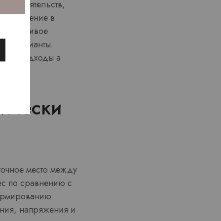
х обстоятельств,
дтверждение в
 устойчивое
ные варианты.
ичные подходы а
тически
точное место между
ес по сравнению с
формированию
ания, напряжения и