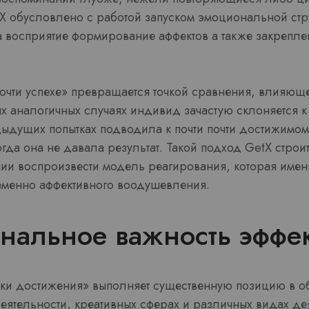
 X обусловлено с работой запуском эмоциональной стр
а восприятие формирование аффектов а также закрепле
очти успехе» превращается точкой сравнения, влияющ
х аналогичных случаях индивид зачастую склоняется к
дыдущих попытках подводила к почти почти достижимо
когда она не давала результат. Такой подход GetX строи
ии воспроизвести модель реагирования, которая име
менно аффективного воодушевления.
нальное важность эффек
ки достижения» выполняет существенную позицию в о
еятельности, креативных сферах и различных видах дея