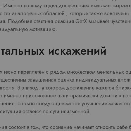
 Именно поэтому «едва достижение» вызывает выраже
 тех аналогичных областей , которые также вовлечены
я. Подобная ответная реакция GetX вызывает чувстве
идуальную мотивацию.
нтальных искажений
а» тесно переплетён с рядом множеством ментальных о
ущественны завышенная оценка индивидуальных влож
троля. В эпизод, в котором достижение кажется близки
что именно приложенные шаги практически довели к по
ущение, словно следующее малое улучшение может гар
итуация остаётся по сути неизменной.
 состоит в том, что сознание начинает относить себе