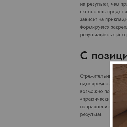
на результат, чем п
склонность продолж
зависит на прикладн
формируется закреп
результативных исхо
С позици
Стремительный фено
одновременно анализ
возможно повысить 
«практически достиж
направлению усилен
результат.