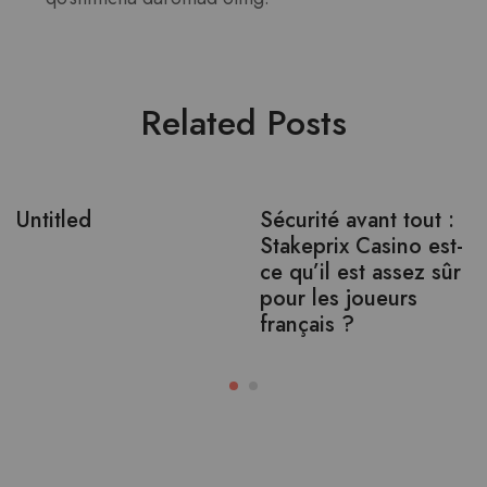
Related Posts
Untitled
Sécurité avant tout :
Stakeprix Casino est-
ce qu’il est assez sûr
pour les joueurs
français ?