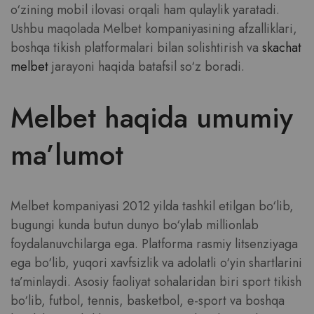
o‘zining mobil ilovasi orqali ham qulaylik yaratadi.
Ushbu maqolada Melbet kompaniyasining afzalliklari,
boshqa tikish platformalari bilan solishtirish va
skachat
melbet
jarayoni haqida batafsil so‘z boradi.
Melbet haqida umumiy
ma’lumot
Melbet kompaniyasi 2012 yilda tashkil etilgan bo‘lib,
bugungi kunda butun dunyo bo‘ylab millionlab
foydalanuvchilarga ega. Platforma rasmiy litsenziyaga
ega bo‘lib, yuqori xavfsizlik va adolatli o‘yin shartlarini
ta’minlaydi. Asosiy faoliyat sohalaridan biri sport tikish
bo‘lib, futbol, tennis, basketbol, e-sport va boshqa