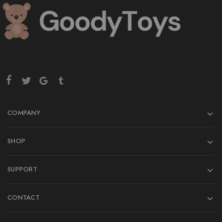
COMPANY
SHOP
SUPPORT
CONTACT