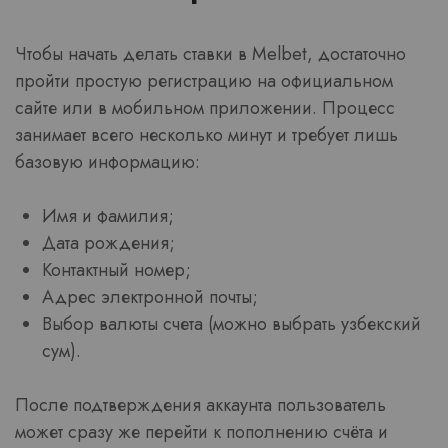
Чтобы начать делать ставки в Melbet, достаточно
пройти простую регистрацию на официальном
сайте или в мобильном приложении. Процесс
занимает всего несколько минут и требует лишь
базовую информацию:
Имя и фамилия;
Дата рождения;
Контактный номер;
Адрес электронной почты;
Выбор валюты счетa (можно выбрать узбекский
сум).
После подтверждения аккаунта пользователь
может сразу же перейти к пополнению счёта и