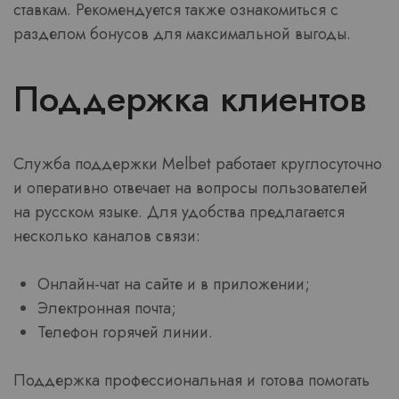
ставкам. Рекомендуется также ознакомиться с
разделом бонусов для максимальной выгоды.
Поддержка клиентов
Служба поддержки Melbet работает круглосуточно
и оперативно отвечает на вопросы пользователей
на русском языке. Для удобства предлагается
несколько каналов связи:
Онлайн-чат на сайте и в приложении;
Электронная почта;
Телефон горячей линии.
Поддержка профессиональная и готова помогать