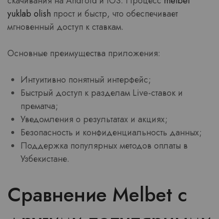
скачивания на Android и iOS. Процесс
melbet
yuklab olish
прост и быстр, что обеспечивает
мгновенный доступ к ставкам.
Основные преимущества приложения:
Интуитивно понятный интерфейс;
Быстрый доступ к разделам Live-ставок и
прематча;
Уведомления о результатах и акциях;
Безопасность и конфиденциальность данных;
Поддержка популярных методов оплаты в
Узбекистане.
Сравнение Melbet с