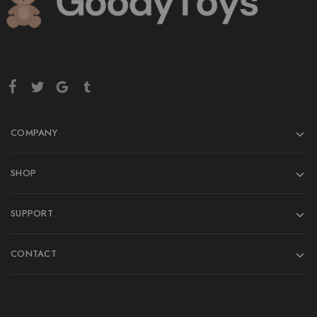
COMPANY
SHOP
SUPPORT
CONTACT