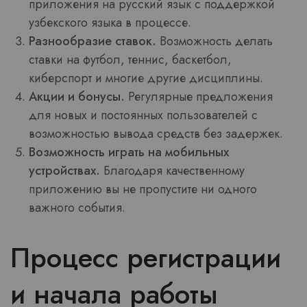
приложения на русский язык с поддержкой
узбекского языка в процессе.
Разнообразие ставок.
Возможность делать
ставки на футбол, теннис, баскетбол,
киберспорт и многие другие дисциплины.
Акции и бонусы.
Регулярные предложения
для новых и постоянных пользователей с
возможностью вывода средств без задержек.
Возможность играть на мобильных
устройствах.
Благодаря качественному
приложению вы не пропустите ни одного
важного события.
Процесс регистрации
и начала работы