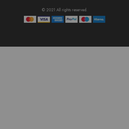
© 2021 All rights reserved.