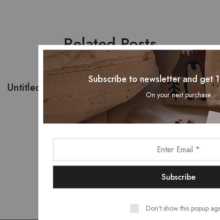
Related Posts
Subscribe to newsletter and get 
Untitled
Glorion Casino
On your next purchase
montre que le vrai
plaisir commence par
une réelle confiance
au Canada
Don't show this popup ag