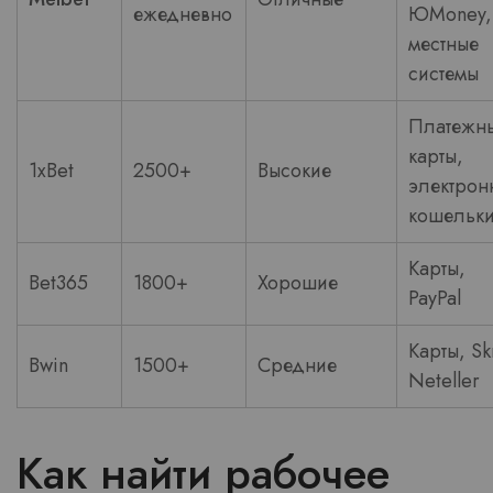
ежедневно
ЮMoney,
местные
системы
Платежн
карты,
1xBet
2500+
Высокие
электрон
кошельк
Карты,
Bet365
1800+
Хорошие
PayPal
Карты, Skr
Bwin
1500+
Средние
Neteller
Как найти рабочее