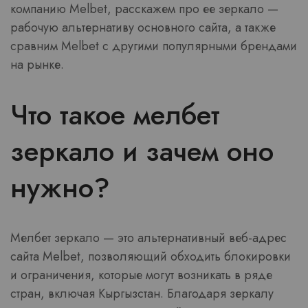
компанию Melbet, расскажем про ее зеркало —
рабочую альтернативу основного сайта, а также
сравним Melbet с другими популярными брендами
на рынке.
Что такое мелбет
зеркало и зачем оно
нужно?
Мелбет зеркало — это альтернативный веб-адрес
сайта Melbet, позволяющий обходить блокировки
и ограничения, которые могут возникать в ряде
стран, включая Кыргызстан. Благодаря зеркалу