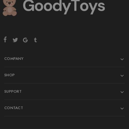
COMPANY
SHOP
SUPPORT
CONTACT