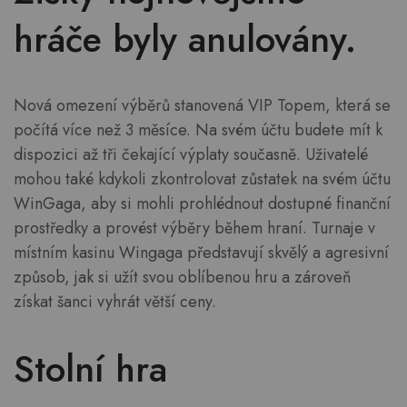
hráče byly anulovány.
Nová omezení výběrů stanovená VIP Topem, která se
počítá více než 3 měsíce. Na svém účtu budete mít k
dispozici až tři čekající výplaty současně. Uživatelé
mohou také kdykoli zkontrolovat zůstatek na svém účtu
WinGaga, aby si mohli prohlédnout dostupné finanční
prostředky a provést výběry během hraní. Turnaje v
místním kasinu Wingaga představují skvělý a agresivní
způsob, jak si užít svou oblíbenou hru a zároveň
získat šanci vyhrát větší ceny.
Stolní hra