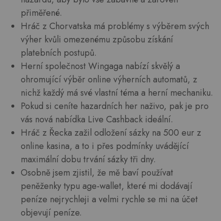
přiměřené.
Hráč z Chorvatska má problémy s výběrem svých
výher kvůli omezenému způsobu získání
platebních postupů.
Herní společnost Wingaga nabízí skvělý a
ohromující výběr online výherních automatů, z
nichž každý má své vlastní téma a herní mechaniku.
Pokud si ceníte hazardních her naživo, pak je pro
vás nová nabídka Live Cashback ideální.
Hráč z Řecka zažil odložení sázky na 500 eur z
online kasina, a to i přes podmínky uvádějící
maximální dobu trvání sázky tři dny.
Osobně jsem zjistil, že mě baví používat
peněženky typu age-wallet, které mi dodávají
peníze nejrychleji a velmi rychle se mi na účet
objevují peníze.