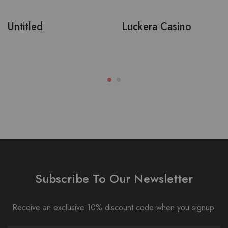
Untitled
Luckera Casino
Subscribe To Our Newsletter
Receive an exclusive 10% discount code when you signup.