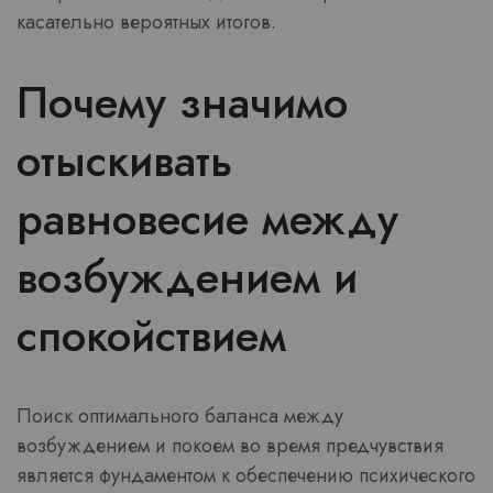
касательно вероятных итогов.
Почему значимо
отыскивать
равновесие между
возбуждением и
спокойствием
Поиск оптимального баланса между
возбуждением и покоем во время предчувствия
является фундаментом к обеспечению психического