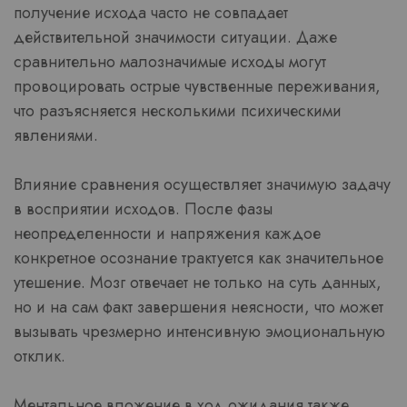
получение исхода часто не совпадает
действительной значимости ситуации. Даже
сравнительно малозначимые исходы могут
провоцировать острые чувственные переживания,
что разъясняется несколькими психическими
явлениями.
Влияние сравнения осуществляет значимую задачу
в восприятии исходов. После фазы
неопределенности и напряжения каждое
конкретное осознание трактуется как значительное
утешение. Мозг отвечает не только на суть данных,
но и на сам факт завершения неясности, что может
вызывать чрезмерно интенсивную эмоциональную
отклик.
Ментальное вложение в ход ожидания также