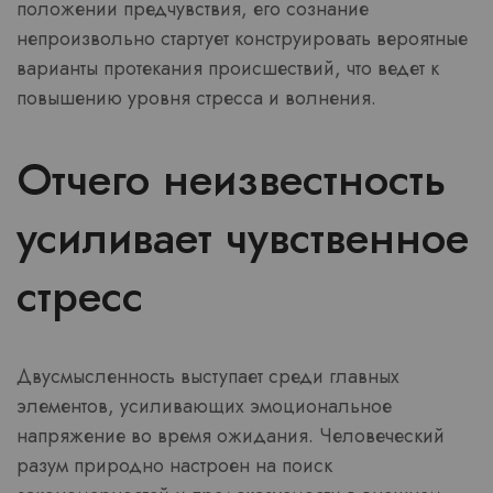
положении предчувствия, его сознание
непроизвольно стартует конструировать вероятные
варианты протекания происшествий, что ведет к
повышению уровня стресса и волнения.
Отчего неизвестность
усиливает чувственное
стресс
Двусмысленность выступает среди главных
элементов, усиливающих эмоциональное
напряжение во время ожидания. Человеческий
разум природно настроен на поиск