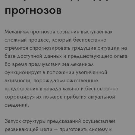
прогнозов
Механизм прогнозов сознания выступает как
сложный процесс, который беспрестанно
стремится спрогнозировать грядущие ситуации на
базе доступной данных и предшествующего опыта.
Во время предчувствия эта механизм
функционирует в положении увеличенной
активности, порождая множественные
предсказания в вавада казино и беспрестанно
корректируя их по мере прибытия актуальной
сведений.
Запуск структуры предсказаний осуществляет
развивающей цели – приготовить систему к