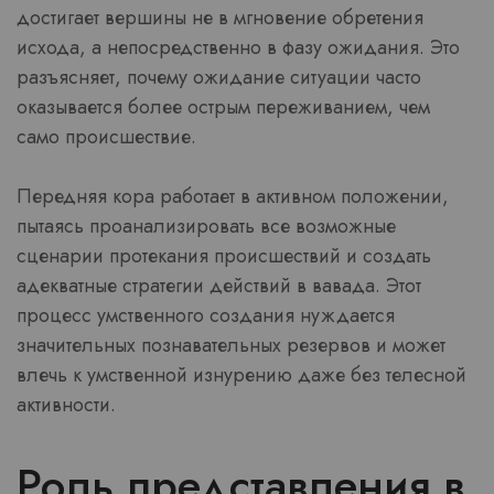
достигает вершины не в мгновение обретения
исхода, а непосредственно в фазу ожидания. Это
разъясняет, почему ожидание ситуации часто
оказывается более острым переживанием, чем
само происшествие.
Передняя кора работает в активном положении,
пытаясь проанализировать все возможные
сценарии протекания происшествий и создать
адекватные стратегии действий в вавада. Этот
процесс умственного создания нуждается
значительных познавательных резервов и может
влечь к умственной изнурению даже без телесной
активности.
Роль представления в