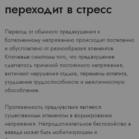
переходит в стресс
Переход от обычного предвкушения к
болезненному напряжению происходит постепенно
и обусловлено от разнообразия элементов.
Ключевые симптомы того, что предвкушение
сделалось причиной постоянного напряжения,
включают нарушения отдыха, перемены аппетита,
ухудшение трудоспособности и межличностную
обособление.
Протяженность предчувствия является
существенным элементом в формировании
напряжения. Непродолжительное беспокойство в
вавада может быть мобилизующим и