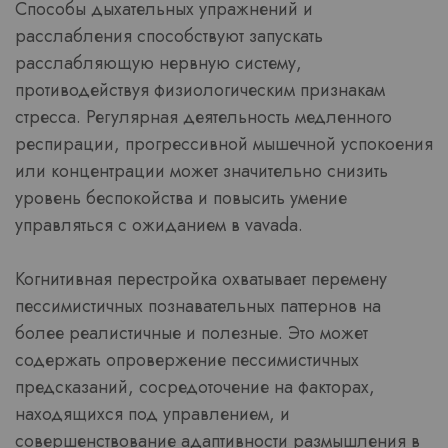
Способы дыхательных упражнений и
расслабления способствуют запускать
расслабляющую нервную систему,
противодействуя физиологическим признакам
стресса. Регулярная деятельность медленного
респирации, прогрессивной мышечной успокоения
или концентрации может значительно снизить
уровень беспокойства и повысить умение
управляться с ожиданием в vavada.
Когнитивная перестройка охватывает перемену
пессимистичных познавательных паттернов на
более реалистичные и полезные. Это может
содержать опровержение пессимистичных
предсказаний, сосредоточение на факторах,
находящихся под управлением, и
совершенствование адаптивности размышления в