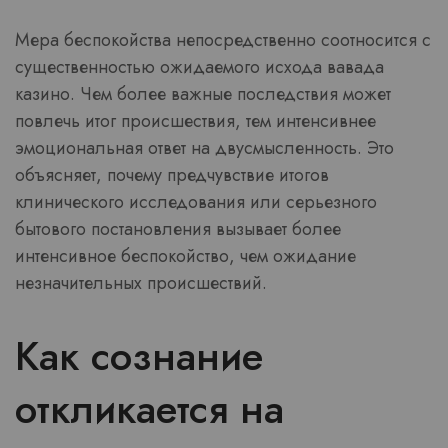
Мера беспокойства непосредственно соотносится с
существенностью ожидаемого исхода вавада
казино. Чем более важные последствия может
повлечь итог происшествия, тем интенсивнее
эмоциональная ответ на двусмысленность. Это
объясняет, почему предчувствие итогов
клинического исследования или серьезного
бытового постановления вызывает более
интенсивное беспокойство, чем ожидание
незначительных происшествий.
Как сознание
откликается на