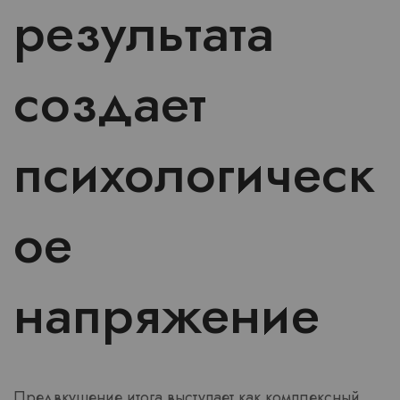
результата
создает
психологическ
ое
напряжение
Предвкушение итога выступает как комплексный