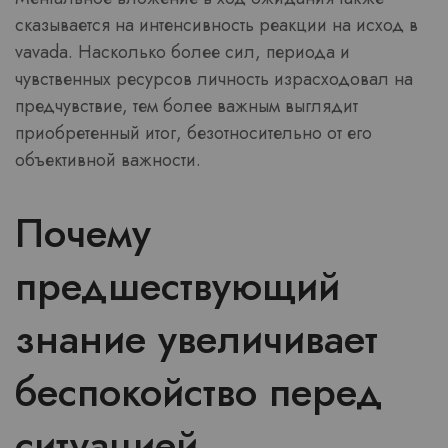
сказывается на интенсивность реакции на исход в
vavada. Насколько более сил, периода и
чувственных ресурсов личность израсходовал на
предчувствие, тем более важным выглядит
приобретенный итог, безотносительно от его
объективной важности.
Почему
предшествующий
знание увеличивает
беспокойство перед
ситуацией