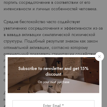
портить сосредоточение в соответствии от его
интенсивности и личных особенностей человека.
Средне беспокойство часто содействует
увеличению сосредоточения и эффективности из-за
в вавада активации симпатической психической
структуры. Подобный результат знаком как закон
оптимальной активации, согласно которому
оптимальный показатель стимуляции содействует
лучшему осуществлению целей. Тем не менее при
превышении конкретного уровня беспокойство
Subscribe to newsletter and get 15%
приступает отрицательно влиять на когнитивные
discount
способности.
On your next purchase
Действенные перемены во время предвкушения
могут включать повышенную двигательную
деятельность, трансформации в режиме покоя и