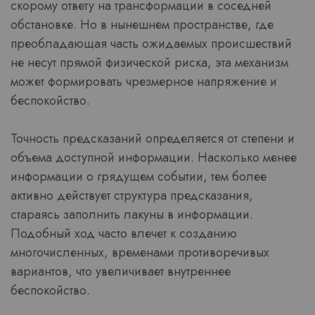
скорому ответу на трансформации в соседней
обстановке. Но в нынешнем пространстве, где
преобладающая часть ожидаемых происшествий
не несут прямой физической риска, эта механизм
может формировать чрезмерное напряжение и
беспокойство.
Точность предсказаний определяется от степени и
объема доступной информации. Насколько менее
информации о грядущем событии, тем более
активно действует структура предсказания,
стараясь заполнить лакуны в информации.
Подобный ход часто влечет к созданию
многочисленных, временами противоречивых
вариантов, что увеличивает внутреннее
беспокойство.