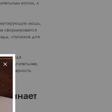
ительным итогом, к
тимулирующую мощь,
ема сформировался
еды, спутников для
сть. Когда
соким длительнее,
 закономерность
поминает