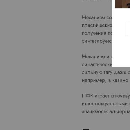
Механизм создания 
пластических модиф
получения поощрени
синтезируется с аф
Механизм изменяетс
синаптические соеди
сильную тягу даже 
например, в казино
ПФК играет ключеву
интеллектуальными 
значимости альтерн