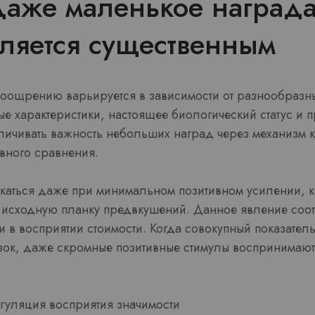
даже маленькое наград
ляется существенным
поощрению варьируется в зависимости от разнообразны
 характеристики, настоящее биологический статус и
еличивать важность небольших наград через механизм к
ивного сравнения.
скаться даже при минимальном позитивном усилении, к
 исходную планку предвкушений. Данное явление соот
 в восприятии стоимости. Когда совокупный показател
ок, даже скромные позитивные стимулы воспринимают
гуляция восприятия значимости