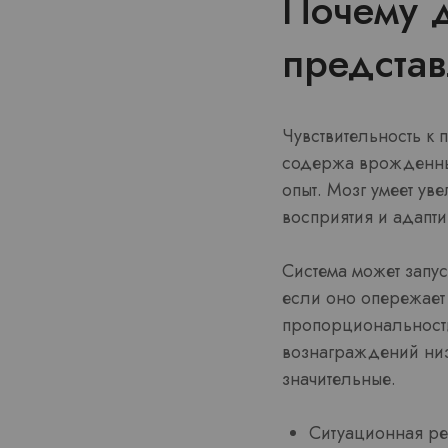
Почему 
представ
Чувствительность к 
содержа врожденные
опыт. Мозг умеет ув
восприятия и адапт
Система может запу
если оно опережает
пропорциональности
вознаграждений низ
значительные.
Ситуационная ре