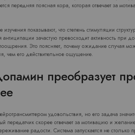
тся передняя поясная кора, которая отвечает за мотив
изучения показывают, что степень стимуляции структу
 антиципации зачастую превосходит активность при д
поощрения. Это поясняет, почему ожидание случая мож
я, чем его действительное ощущение.
допамин преобразует пр
нее
ейротрансмиттером удовольствия, но его задача значи
й передатчик скорее отвечает за мотивацию и желание
ереживание радости. Система запускается не столько 