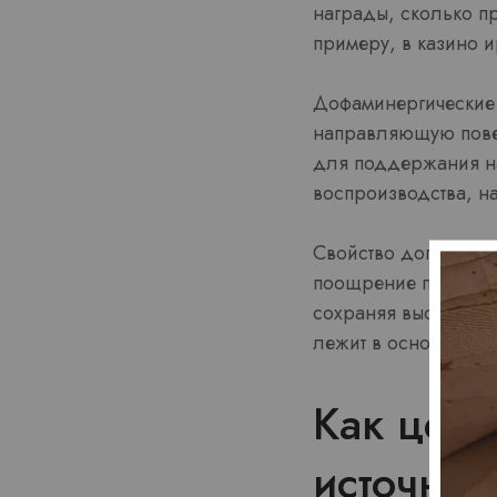
награды, сколько п
примеру, в казино и
Дофаминергические
направляющую повед
для поддержания на
воспроизводства, н
Свойство допаминово
поощрение появляет
сохраняя высокую с
лежит в основе раз
Как цере
источни