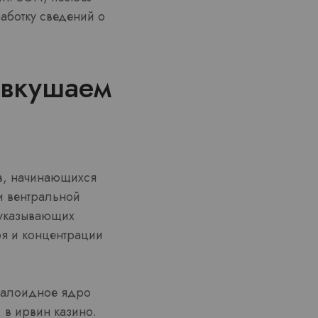
аботку сведений о
двкушаем
ов, начинающихся
и вентральной
 указывающих
оя и концентрации
гдалоидное ядро
 в ирвин казино.