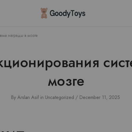
Children
Toys
Shop
ема награды в мозге
ционирования сист
мозге
By
Arslan Asif
in
Uncategorized
December 11, 2025