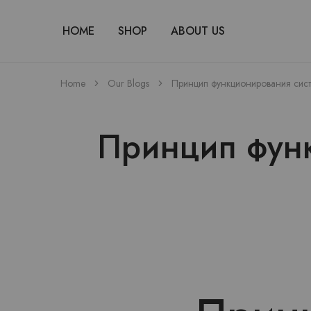
HOME
SHOP
ABOUT US
Home
Our Blogs
Принцип функционирования сист
Принцип функ