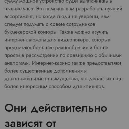
сумму мощное устройство будет выплачивать в
течение часа. Это поможет вам разработать лучший
ассортимент, но когда люди не уверены, вам
следует подумать о совете сотрудников
букмекерской конторы. Также можно изучить
интернет-автоматы для видеопокера, которые
предлагают большее разнообразие и более
просты в рассмотрении по сравнению с обычными
аналогами. Интернет-казино также предоставляют
более существенные дополнения и
дополнительные преимущества, что делает их еще
более интересным способом для клиентов.
Они действительно
зависят от