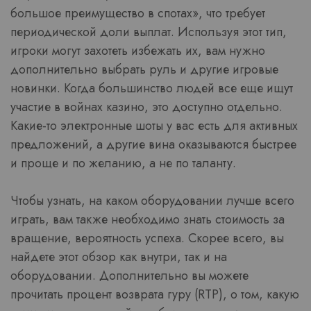
большое преимущество в спотах», что требует
периодической доли выплат. Используя этот тип,
игроки могут захотеть избежать их, вам нужно
дополнительно выбрать руль и другие игровые
новинки. Когда большинство людей все еще ищут
участие в войнах казино, это доступно отдельно.
Какие-то электронные шоты у вас есть для активных
предложений, а другие вина оказываются быстрее
и проще и по желанию, а не по таланту.
Чтобы узнать, на каком оборудовании лучше всего
играть, вам также необходимо знать стоимость за
вращение, вероятность успеха. Скорее всего, вы
найдете этот обзор как внутри, так и на
оборудовании. Дополнительно вы можете
прочитать процент возврата гуру (RTP), о том, какую