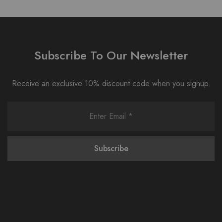
Subscribe To Our Newsletter
Receive an exclusive 10% discount code when you signup.