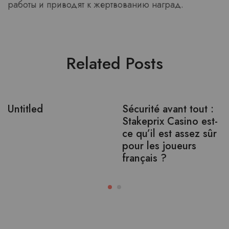
работы и приводят к жертвованию наград.
Related Posts
Untitled
Sécurité avant tout :
Stakeprix Casino est-
ce qu’il est assez sûr
pour les joueurs
français ?