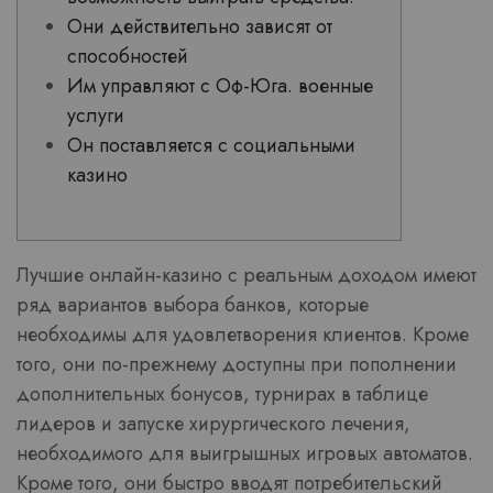
Они действительно зависят от
способностей
Им управляют с Оф-Юга. военные
услуги
Он поставляется с социальными
казино
Лучшие онлайн-казино с реальным доходом имеют
ряд вариантов выбора банков, которые
необходимы для удовлетворения клиентов. Кроме
того, они по-прежнему доступны при пополнении
дополнительных бонусов, турнирах в таблице
лидеров и запуске хирургического лечения,
необходимого для выигрышных игровых автоматов.
Кроме того, они быстро вводят потребительский