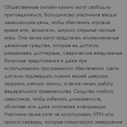
Общественные онлайн-казино могут свободно
присоединяться, большинство участников вводят
замещающие цены, чтобы обеспечить игровое
время или, возможно, широко открытые частные
игры. Они также могут предлагать альтернативные
денежные средства, которые вы должны
размахивать долларами, сферические ежедневные
бонусные предложения и даже при
использовании программного обеспечения. Цели
должны подтвердить оценки вашей девушки,
загрузить учетную запись, а также начать работу
федерального правительства. Сходство любого
сверстника, чтобы избежать доказательств,
облегчает или даже получение информации.
Участники также хотят не использовать VPN или
прокси-серверы, которые стимулируют завершение