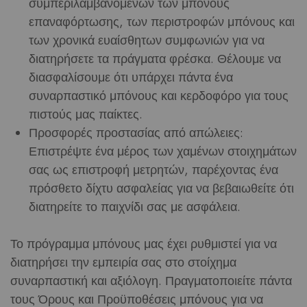
συμπεριλαμβανομένων των μπόνους
επαναφόρτωσης, των περιστροφών μπόνους και
των χρονικά ευαίσθητων συμφωνιών για να
διατηρήσετε τα πράγματα φρέσκα. Θέλουμε να
διασφαλίσουμε ότι υπάρχει πάντα ένα
συναρπαστικό μπόνους και κερδοφόρο για τους
πιστούς μας παίκτες.
Προσφορές προστασίας από απώλειες:
Επιστρέψτε ένα μέρος των χαμένων στοιχημάτων
σας ως επιστροφή μετρητών, παρέχοντας ένα
πρόσθετο δίχτυ ασφαλείας για να βεβαιωθείτε ότι
διατηρείτε το παιχνίδι σας με ασφάλεια.
Το πρόγραμμα μπόνους μας έχει ρυθμιστεί για να
διατηρήσει την εμπειρία σας στο στοίχημα
συναρπαστική και αξιόλογη. Πραγματοποιείτε πάντα
τους Όρους και Προϋποθέσεις μπόνους για να