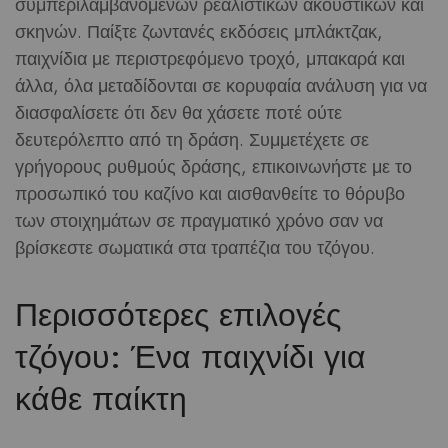
συμπεριλαμβανομένων ρεαλιστικών ακουστικών και
σκηνών. Παίξτε ζωντανές εκδόσεις μπλάκτζακ,
παιχνίδια με περιστρεφόμενο τροχό, μπακαρά και
άλλα, όλα μεταδίδονται σε κορυφαία ανάλυση για να
διασφαλίσετε ότι δεν θα χάσετε ποτέ ούτε
δευτερόλεπτο από τη δράση. Συμμετέχετε σε
γρήγορους ρυθμούς δράσης, επικοινωνήστε με το
προσωπικό του καζίνο και αισθανθείτε το θόρυβο
των στοιχημάτων σε πραγματικό χρόνο σαν να
βρίσκεστε σωματικά στα τραπέζια του τζόγου.
Περισσότερες επιλογές
τζόγου: Ένα παιχνίδι για
κάθε παίκτη