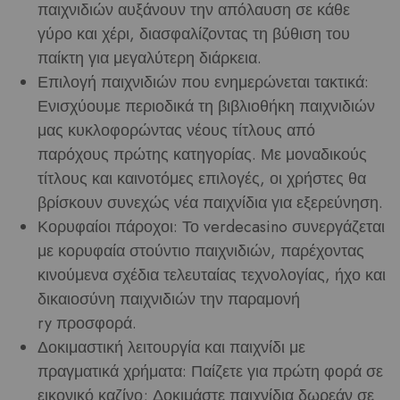
παιχνιδιών αυξάνουν την απόλαυση σε κάθε
γύρο και χέρι, διασφαλίζοντας τη βύθιση του
παίκτη για μεγαλύτερη διάρκεια.
Επιλογή παιχνιδιών που ενημερώνεται τακτικά:
Ενισχύουμε περιοδικά τη βιβλιοθήκη παιχνιδιών
μας κυκλοφορώντας νέους τίτλους από
παρόχους πρώτης κατηγορίας. Με μοναδικούς
τίτλους και καινοτόμες επιλογές, οι χρήστες θα
βρίσκουν συνεχώς νέα παιχνίδια για εξερεύνηση.
Κορυφαίοι πάροχοι: Το verdecasino συνεργάζεται
με κορυφαία στούντιο παιχνιδιών, παρέχοντας
κινούμενα σχέδια τελευταίας τεχνολογίας, ήχο και
δικαιοσύνη παιχνιδιών την παραμονή
ry προσφορά.
Δοκιμαστική λειτουργία και παιχνίδι με
πραγματικά χρήματα: Παίζετε για πρώτη φορά σε
εικονικό καζίνο; Δοκιμάστε παιχνίδια δωρεάν σε