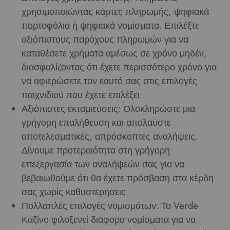
χρησιμοποιώντας κάρτες πληρωμής, ψηφιακά
πορτοφόλια ή ψηφιακά νομίσματα. Επιλέξτε
αξιόπιστους παρόχους πληρωμών για να
καταθέσετε χρήματα αμέσως σε χρόνο μηδέν,
διασφαλίζοντας ότι έχετε περισσότερο χρόνο για
να αφιερώσετε τον εαυτό σας στις επιλογές
παιχνιδιού που έχετε επιλέξει.
Αξιόπιστες εκταμιεύσεις: Ολοκληρώστε μια
γρήγορη επαλήθευση και απολαύστε
αποτελεσματικές, απρόσκοπτες αναλήψεις.
Δίνουμε προτεραιότητα στη γρήγορη
επεξεργασία των αναλήψεών σας για να
βεβαιωθούμε ότι θα έχετε πρόσβαση στα κέρδη
σας χωρίς καθυστερήσεις.
Πολλαπλές επιλογές νομισμάτων: Το Verde
Καζίνο φιλοξενεί διάφορα νομίσματα για να