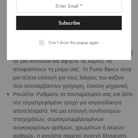
λάβετε αποφάσεις για να συνεχίσετε το χέρι, να
κρατήσετε το χέρι σας ή να κάνετε μια τολμηρή
κίνηση για να αυξήσετε την πιθανότητα νίκης.
Μπακαρά: Ένα απλό αλλά κομψό παιχνίδι| της
τυχαιότητας που αποτελεί βασικό στοιχείο των
Don't show this popup again
στοιχηματικών οίκων για αιώνες. Ποντάρετε τα
χρήματά σας στο χέρι του παίκτη, της τράπεζας ή
σε μια ισοπαλία και αφήστε τις κάρτες να
αποφασίσουν τη μοίρα σας. Το Punto Banco είναι
μια τέλεια επιλογή για τους λάτρεις του καζίνο
που απολαμβάνουν γρήγορη, εύκολη μηχανική.
Ρουλέτα: Ρυθμίστε τα πονταρίσματά σας και δείτε
τον περιστρεφόμενο τροχό για απροσδόκητα
αποτελέσματα. Με μια επιλογή συνδυασμών
στοιχημάτων, συμπεριλαμβανομένων
συγκεκριμένων αριθμών, χρωμάτων ή σειρών
αριθμών, η ρουλέτα παρέχει συνεχή δέσμευση.