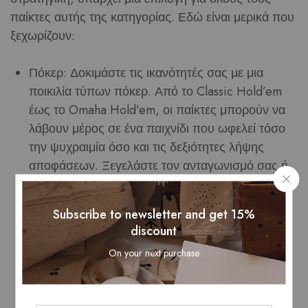
παίκτες αυτής της κατηγορίας. Εδώ είναι μερικά που
ξεχωρίζουν:
Πόκερ: Δοκιμάστε τις ικανότητές σας με μια
ποικιλία τύπων πόκερ. Από το Classic Hold’em
έως το Omaha Hold’em, οι παίκτες μπορούν να
λάβουν μέρος σε ένα παιχνίδι που ωφελεί τόσο
την ψυχραιμία όσο και τις δεξιότητες λήψης
αποφάσεων. Ξεγελάστε τον ανταγωνισμό σας ή
ρισκάρετε τα πάντα!
Παιχνίδι καρτών 21: Κερδίστε ενάντια στο καζίνο
Subscribe to newsletter and get 15%
σε αυτό το θρυλικό παιχνίδι καρτών. Γνωστό για
discount
το ελάχιστο πλεονέκτημά του στο καζίνο, το
On your next purchase
blackjack είναι ένα αγαπημένο παιχνίδι μεταξύ
των λάτρεις του τζόγου στο verdecasino.
Χρησιμοποιήστε το σχέδιο παιχνιδιού σας για να