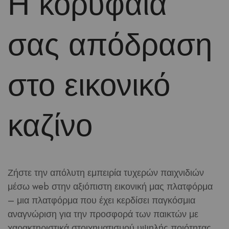
Η κορυφαία
σας απόδραση
στο εικονικό
καζίνο
Ζήστε την απόλυτη εμπειρία τυχερών παιχνιδιών
μέσω web στην αξιόπιστη εικονική μας πλατφόρμα
– μια πλατφόρμα που έχει κερδίσει παγκόσμια
αναγνώριση για την προσφορά των παικτών με
χαρακτηριστικά στοιχηματισμού υψηλής ποιότητας.