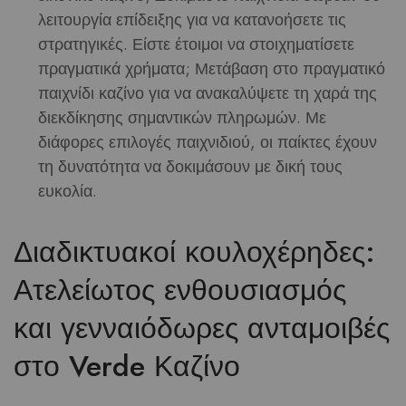
λειτουργία επίδειξης για να κατανοήσετε τις
στρατηγικές. Είστε έτοιμοι να στοιχηματίσετε
πραγματικά χρήματα; Μετάβαση στο πραγματικό
παιχνίδι καζίνο για να ανακαλύψετε τη χαρά της
διεκδίκησης σημαντικών πληρωμών. Με
διάφορες επιλογές παιχνιδιού, οι παίκτες έχουν
τη δυνατότητα να δοκιμάσουν με δική τους
ευκολία.
Διαδικτυακοί κουλοχέρηδες:
Ατελείωτος ενθουσιασμός
και γενναιόδωρες ανταμοιβές
στο Verde Καζίνο