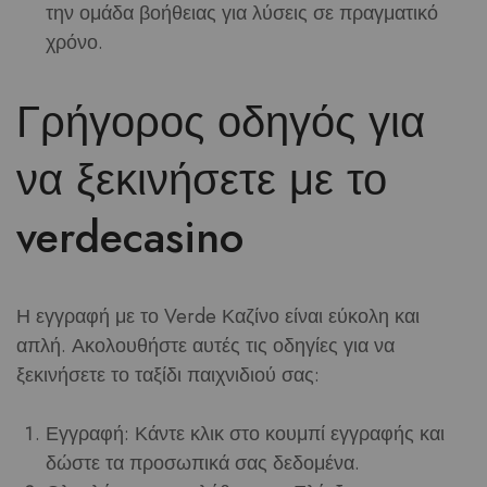
την ομάδα βοήθειας για λύσεις σε πραγματικό
χρόνο.
Γρήγορος οδηγός για
να ξεκινήσετε με το
verdecasino
Η εγγραφή με το Verde Καζίνο είναι εύκολη και
απλή. Ακολουθήστε αυτές τις οδηγίες για να
ξεκινήσετε το ταξίδι παιχνιδιού σας:
Εγγραφή: Κάντε κλικ στο κουμπί εγγραφής και
δώστε τα προσωπικά σας δεδομένα.