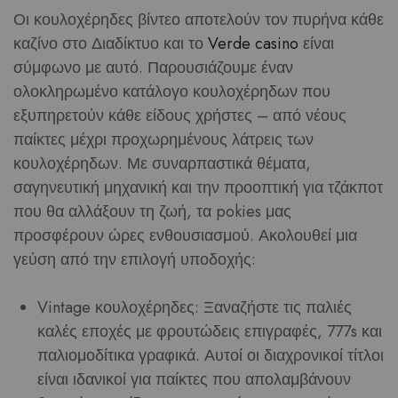
Οι κουλοχέρηδες βίντεο αποτελούν τον πυρήνα κάθε
καζίνο στο Διαδίκτυο και το
Verde casino
είναι
σύμφωνο με αυτό. Παρουσιάζουμε έναν
ολοκληρωμένο κατάλογο κουλοχέρηδων που
εξυπηρετούν κάθε είδους χρήστες – από νέους
παίκτες μέχρι προχωρημένους λάτρεις των
κουλοχέρηδων. Με συναρπαστικά θέματα,
σαγηνευτική μηχανική και την προοπτική για τζάκποτ
που θα αλλάξουν τη ζωή, τα pokies μας
προσφέρουν ώρες ενθουσιασμού. Ακολουθεί μια
γεύση από την επιλογή υποδοχής:
Vintage κουλοχέρηδες: Ξαναζήστε τις παλιές
καλές εποχές με φρουτώδεις επιγραφές, 777s και
παλιομοδίτικα γραφικά. Αυτοί οι διαχρονικοί τίτλοι
είναι ιδανικοί για παίκτες που απολαμβάνουν