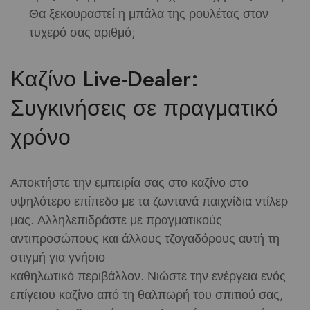
Θα ξεκουραστεί η μπάλα της ρουλέτας στον
τυχερό σας αριθμό;
Καζίνο Live-Dealer:
Συγκινήσεις σε πραγματικό
χρόνο
Αποκτήστε την εμπειρία σας στο καζίνο στο
υψηλότερο επίπεδο με τα ζωντανά παιχνίδια ντίλερ
μας. Αλληλεπιδράστε με πραγματικούς
αντιπροσώπους και άλλους τζογαδόρους αυτή τη
στιγμή για γνήσιο
καθηλωτικό περιβάλλον. Νιώστε την ενέργεια ενός
επίγειου καζίνο από τη θαλπωρή του σπιτιού σας,