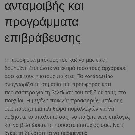
ανταμοιβής και
προγράμματα
επιβράβευσης
Η προσφορά μπόνους του καζίνο μας είναι
δομημένη έτσι ώστε να εκτιμά τόσο τους αρχάριους
όσο και τους πιστούς παίκτες. Το verdecasino
αναγνωρίζει τη σημασία της προσφοράς κάτι
περισσότερο για τη βελτίωση του ταξιδιού τους στο
παιχνίδι. Η μεγάλη ποικιλία προσφορών μπόνους
μας παρέχει μια πληθώρα παραλλαγών για να
αυξήσετε το υπόλοιπό σας, να παίξετε νέες επιλογές
και να βελτιώσετε το ποσοστό επιτυχίας σας. Να τι
έχετε τη δυνατότητα να περιμένετε: