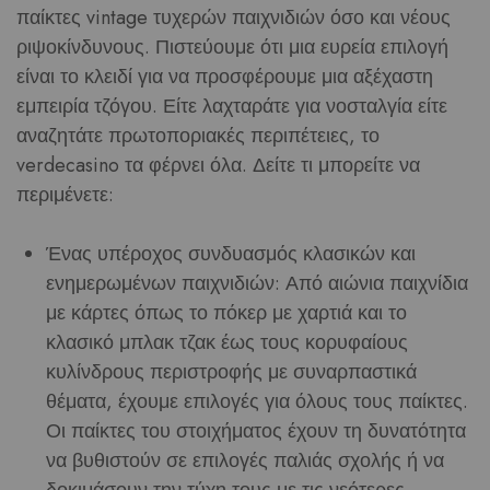
παίκτες vintage τυχερών παιχνιδιών όσο και νέους
ριψοκίνδυνους. Πιστεύουμε ότι μια ευρεία επιλογή
είναι το κλειδί για να προσφέρουμε μια αξέχαστη
εμπειρία τζόγου. Είτε λαχταράτε για νοσταλγία είτε
αναζητάτε πρωτοποριακές περιπέτειες, το
verdecasino τα φέρνει όλα. Δείτε τι μπορείτε να
περιμένετε:
Ένας υπέροχος συνδυασμός κλασικών και
ενημερωμένων παιχνιδιών: Από αιώνια παιχνίδια
με κάρτες όπως το πόκερ με χαρτιά και το
κλασικό μπλακ τζακ έως τους κορυφαίους
κυλίνδρους περιστροφής με συναρπαστικά
θέματα, έχουμε επιλογές για όλους τους παίκτες.
Οι παίκτες του στοιχήματος έχουν τη δυνατότητα
να βυθιστούν σε επιλογές παλιάς σχολής ή να