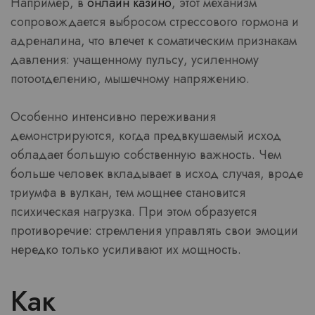
Например, в
онлайн казино
, этот механизм
сопровождается выбросом стрессового гормона и
адреналина, что влечет к соматическим признакам
давления: учащенному пульсу, усиленному
потоотделению, мышечному напряжению.
Особенно интенсивно переживания
демонстрируются, когда предвкушаемый исход
обладает большую собственную важность. Чем
больше человек вкладывает в исход случая, вроде
триумфа в вулкан, тем мощнее становится
психическая нагрузка. При этом образуется
противоречие: стремления управлять свои эмоции
нередко только усиливают их мощность.
Как