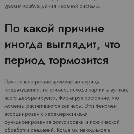
уровня возбуждения нервной системы.
По какой причине
иногда выглядит, что
период тормозится
Личное восприятие времени во период
предвкушения, например, исхода партии в вулкан,
часто деформируется, формируя состояние, что
моменты растягиваются как часы. Этот феномен
ассоциирован с характеристиками
функционирования фокусировки и психической
обработки сведений. Когда мы находимся в