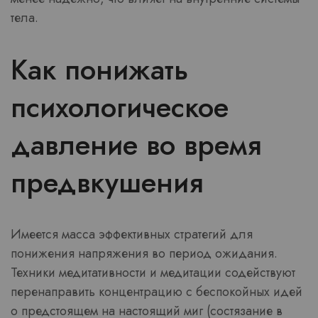
тела.
Как понижать
психологическое
давление во время
предвкушения
Имеется масса эффективных стратегий для
понижения напряжения во период ожидания.
Техники медитативности и медитации содействуют
перенаправить концентрацию с беспокойных идей
о предстоящем на настоящий миг (состязание в