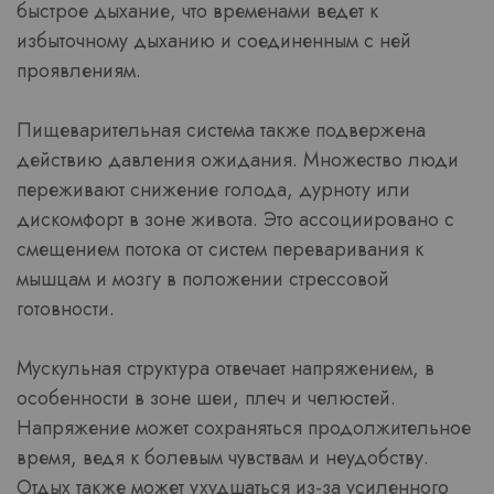
быстрое дыхание, что временами ведет к
избыточному дыханию и соединенным с ней
проявлениям.
Пищеварительная система также подвержена
действию давления ожидания. Множество люди
переживают снижение голода, дурноту или
дискомфорт в зоне живота. Это ассоциировано с
смещением потока от систем переваривания к
мышцам и мозгу в положении стрессовой
готовности.
Мускульная структура отвечает напряжением, в
особенности в зоне шеи, плеч и челюстей.
Напряжение может сохраняться продолжительное
время, ведя к болевым чувствам и неудобству.
Отдых также может ухудшаться из-за усиленного