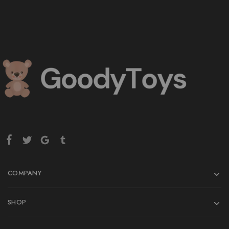
COMPANY
SHOP