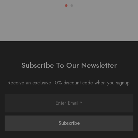
Subscribe To Our Newsletter
Receive an exclusive 10% discount code when you signup.