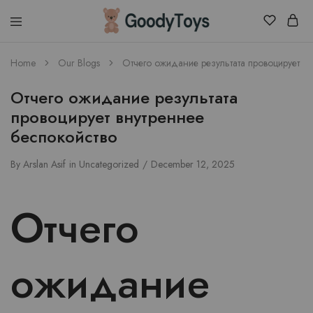
Children
Home
Our Blogs
Отчего ожидание результата провоцирует в
Toys
Shop
Отчего ожидание результата
провоцирует внутреннее
беспокойство
By
Arslan Asif
in
Uncategorized
December 12, 2025
Отчего
ожидание