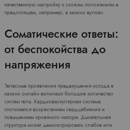
качественную настройку к схожим положениям в
предстоящем, например, в казино вулкан.
Соматические ответы:
от беспокойства до
напряжения
Телесные проявления предвкушения исхода в
казино онлайн включают большое количество
систем тела. Кардиоваскулярная система
откликается возрастанием сердцебиения и
повышением кровяного напора. Дыхательная
структура может демонстрировать слабое или