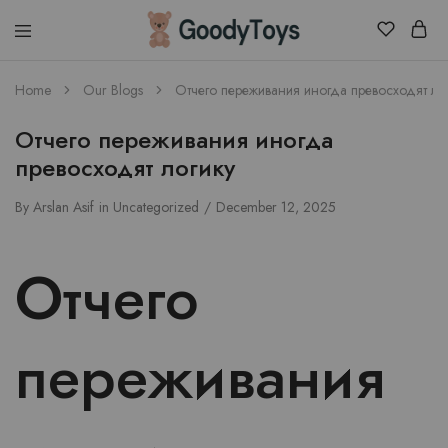
Children
Home
Our Blogs
Отчего переживания иногда превосходят ло
Toys
Shop
Отчего переживания иногда
превосходят логику
By
Arslan Asif
in
Uncategorized
December 12, 2025
Отчего
переживания