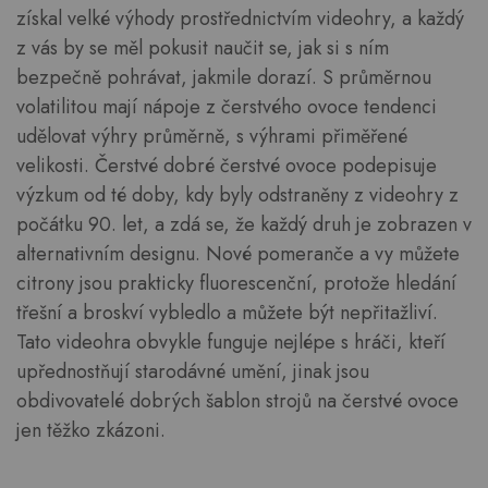
získal velké výhody prostřednictvím videohry, a každý
z vás by se měl pokusit naučit se, jak si s ním
bezpečně pohrávat, jakmile dorazí. S průměrnou
volatilitou mají nápoje z čerstvého ovoce tendenci
udělovat výhry průměrně, s výhrami přiměřené
velikosti. Čerstvé dobré čerstvé ovoce podepisuje
výzkum od té doby, kdy byly odstraněny z videohry z
počátku 90. let, a zdá se, že každý druh je zobrazen v
alternativním designu. Nové pomeranče a vy můžete
citrony jsou prakticky fluorescenční, protože hledání
třešní a broskví vybledlo a můžete být nepřitažliví.
Tato videohra obvykle funguje nejlépe s hráči, kteří
upřednostňují starodávné umění, jinak jsou
obdivovatelé dobrých šablon strojů na čerstvé ovoce
jen těžko zkázoni.