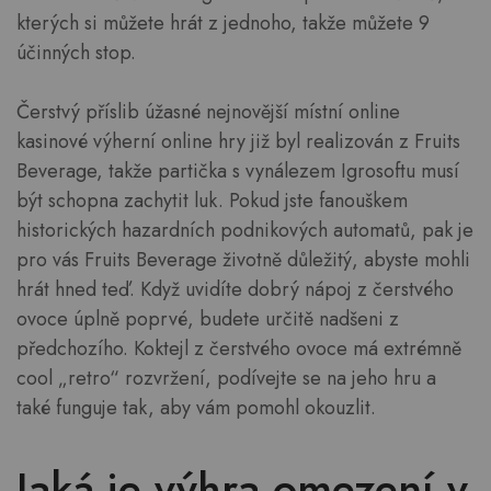
kterých si můžete hrát z jednoho, takže můžete 9
účinných stop.
Čerstvý příslib úžasné nejnovější místní online
kasinové výherní online hry již byl realizován z Fruits
Beverage, takže partička s vynálezem Igrosoftu musí
být schopna zachytit luk. Pokud jste fanouškem
historických hazardních podnikových automatů, pak je
pro vás Fruits Beverage životně důležitý, abyste mohli
hrát hned teď. Když uvidíte dobrý nápoj z čerstvého
ovoce úplně poprvé, budete určitě nadšeni z
předchozího. Koktejl z čerstvého ovoce má extrémně
cool „retro“ rozvržení, podívejte se na jeho hru a
také funguje tak, aby vám pomohl okouzlit.
Jaká je výhra omezení v