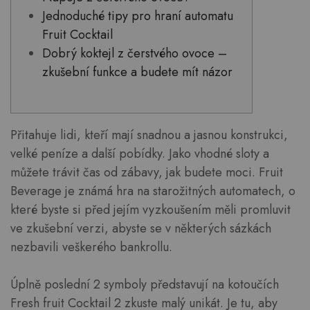
Jednoduché tipy pro hraní automatu
Fruit Cocktail
Dobrý koktejl z čerstvého ovoce –
zkušební funkce a budete mít názor
Přitahuje lidi, kteří mají snadnou a jasnou konstrukci,
velké peníze a další pobídky. Jako vhodné sloty a
můžete trávit čas od zábavy, jak budete moci. Fruit
Beverage je známá hra na starožitných automatech, o
které byste si před jejím vyzkoušením měli promluvit
ve zkušební verzi, abyste se v některých sázkách
nezbavili veškerého bankrollu.
Úplně poslední 2 symboly představují na kotoučích
Fresh fruit Cocktail 2 zkuste malý unikát.
Je tu, aby