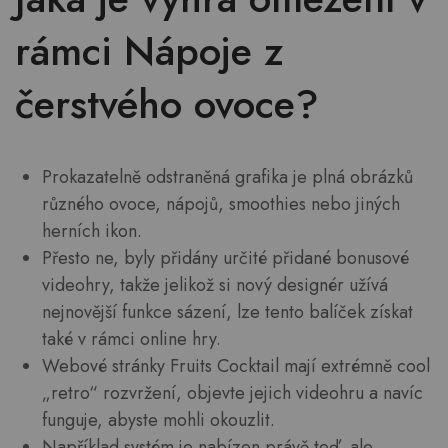
rámci Nápoje z
čerstvého ovoce?
Prokazatelně odstraněná grafika je plná obrázků
různého ovoce, nápojů, smoothies nebo jiných
herních ikon.
Přesto ne, byly přidány určité přidané bonusové
videohry, takže jelikož si nový designér užívá
nejnovější funkce sázení, lze tento balíček získat
také v rámci online hry.
Webové stránky Fruits Cocktail mají extrémně cool
„retro“ rozvržení, objevte jejich videohru a navíc
funguje, abyste mohli okouzlit.
Například systém je nabízen právě teď, ale