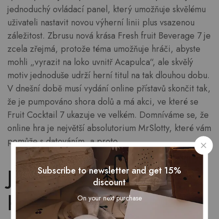
jednoduchý ovládací panel, který umožňuje skvělému
uživateli nastavit novou výherní linii plus vsazenou
záležitost. Zbrusu nová krása Fresh fruit Beverage 7 je
zcela zřejmá, protože téma umožňuje hráči, abyste
mohli „vyrazit na loko uvnitř Acapulca“, ale skvělý
motiv jednoduše udrží herní titul na tak dlouhou dobu.
V dnešní době musí vydání online přístavů skončit tak,
že je pumpováno shora dolů a má akci, ve které se
Fruit Cocktail 7 ukazuje ve velkém. Domníváme se, že
online hra je největší absolutorium MrSlotty, které vám
pomůže s datováním, a proto.
Jednoduché tipy pro
Subscribe to newsletter and get 15%
discount
hraní automatu Fruit
On your next purchase