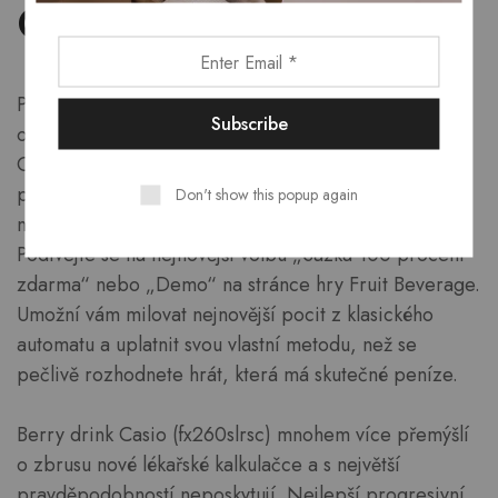
Cocktail
Pro uchované jsou dobrým klíčem, otevře se
obrazovka s podrobnými informacemi o online hře.
Chcete-li si prohlédnout zbrusu novou ukázku,
podívejte se na zavedené internetové kasino, které
Don't show this popup again
nabízí hry
https://hernaudedka.eu/
Igrosoft.
Podívejte se na nejnovější volbu „Sázka 100 procent
zdarma“ nebo „Demo“ na stránce hry Fruit Beverage.
Umožní vám milovat nejnovější pocit z klasického
automatu a uplatnit svou vlastní metodu, než se
pečlivě rozhodnete hrát, která má skutečné peníze.
Berry drink Casio (fx260slrsc) mnohem více přemýšlí
o zbrusu nové lékařské kalkulačce a s největší
pravděpodobností neposkytují. Nejlepší progresivní