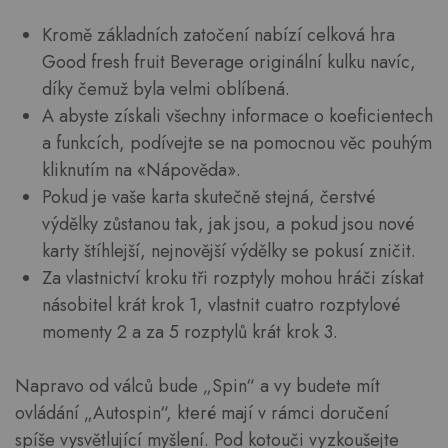
Kromě základních zatočení nabízí celková hra
Good fresh fruit Beverage originální kulku navíc,
díky čemuž byla velmi oblíbená.
A abyste získali všechny informace o koeficientech
a funkcích, podívejte se na pomocnou věc pouhým
kliknutím na «Nápověda».
Pokud je vaše karta skutečně stejná, čerstvé
výdělky zůstanou tak, jak jsou, a pokud jsou nové
karty štíhlejší, nejnovější výdělky se pokusí zničit.
Za vlastnictví kroku tři rozptyly mohou hráči získat
násobitel krát krok 1, vlastnit cuatro rozptylové
momenty 2 a za 5 rozptylů krát krok 3.
Napravo od válců bude „Spin“ a vy budete mít
ovládání „Autospin“, které mají v rámci doručení
spíše vysvětlující myšlení. Pod kotouči vyzkoušejte