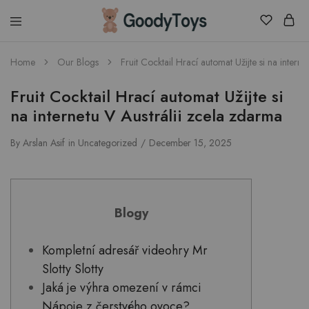
Children
Home
Our Blogs
Fruit Cocktail Hrací automat Užijte si na intern
Toys
Shop
Fruit Cocktail Hrací automat Užijte si
na internetu V Austrálii zcela zdarma
By
Arslan Asif
in
Uncategorized
December 15, 2025
Blogy
Kompletní adresář videohry Mr
Slotty Slotty
Jaká je výhra omezení v rámci
Nápoje z čerstvého ovoce?