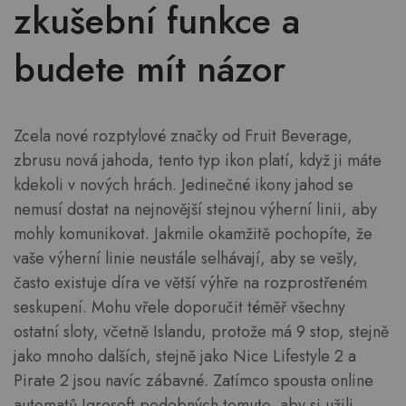
zkušební funkce a
budete mít názor
Zcela nové rozptylové značky od Fruit Beverage,
zbrusu nová jahoda, tento typ ikon platí, když ji máte
kdekoli v nových hrách. Jedinečné ikony jahod se
nemusí dostat na nejnovější stejnou výherní linii, aby
mohly komunikovat. Jakmile okamžitě pochopíte, že
vaše výherní linie neustále selhávají, aby se vešly,
často existuje díra ve větší výhře na rozprostřeném
seskupení. Mohu vřele doporučit téměř všechny
ostatní sloty, včetně Islandu, protože má 9 stop, stejně
jako mnoho dalších, stejně jako Nice Lifestyle 2 a
Pirate 2 jsou navíc zábavné. Zatímco spousta online
automatů Igrosoft podobných tomuto, aby si užili