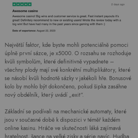
Největší faktor, kde byste mohli potenciálně pomoci
úplně první sázce, je x5000. O rozsahu se rozhoduje
kvůli symbolům, které definitivně vypadnete –
všechny plody mají své konkrétní multiplikátory, které
se násobí kvůli hodnotě sázky v jakékoli hře. Bonusové
kolo by mohlo být dokončeno, pokud šipka zasáhne
nový obdélník, který uvádí „exit“.
Základní se podívali na mechanické automaty, které
jsou v současné době k dispozici v téměř každém
online kasinu. Hráče ve skutečnosti láká zajímavá
hratelnost, šance na velké zisky a série navíc. Hudba