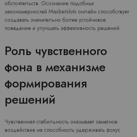
обстоятельств. Осознание подобных
закономерностей Maxbetslots онлайн способствует
создавать значительно более устойчивое
поведение и улучшать эффективность решений.
Роль чувственного
фона в механизме
формирования
решений
Чувственная стабильность оказывает заметное
воздействие на способность удерживать фокус