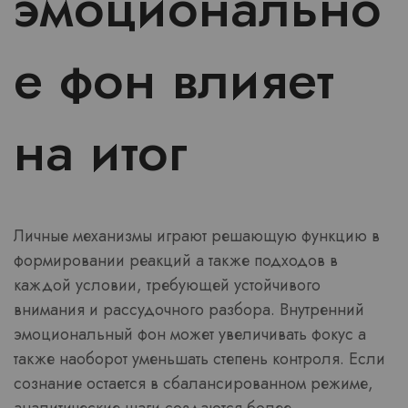
эмоционально
е фон влияет
на итог
Личные механизмы играют решающую функцию в
формировании реакций а также подходов в
каждой условии, требующей устойчивого
внимания и рассудочного разбора. Внутренний
эмоциональный фон может увеличивать фокус а
также наоборот уменьшать степень контроля. Если
сознание остается в сбалансированном режиме,