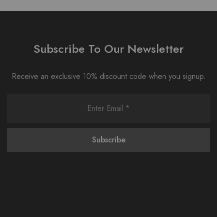
Subscribe To Our Newsletter
Receive an exclusive 10% discount code when you signup.