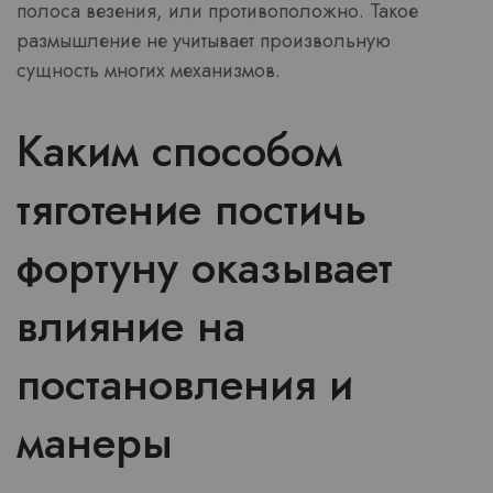
полоса везения, или противоположно. Такое
размышление не учитывает произвольную
сущность многих механизмов.
Каким способом
тяготение постичь
фортуну оказывает
влияние на
постановления и
манеры