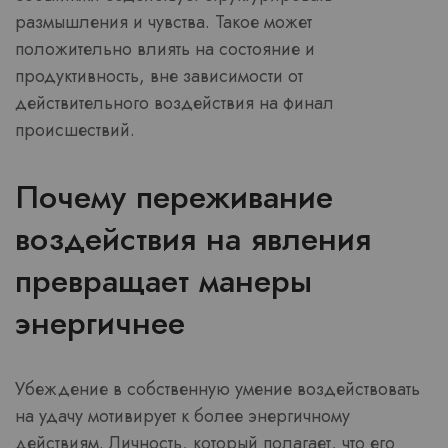
размышления и чувства. Такое может
положительно влиять на состояние и
продуктивность, вне зависимости от
действительного воздействия на финал
происшествий.
Почему переживание
воздействия на явления
превращает манеры
энергичнее
Убеждение в собственную умение воздействовать
на удачу мотивирует к более энергичному
действиям. Личность, который полагает, что его