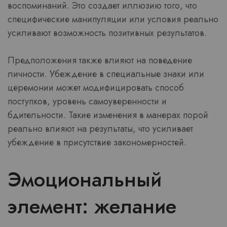
воспоминаний. Это создает иллюзию того, что
специфические манипуляции или условия реально
усиливают возможность позитивных результатов.
Предположения также влияют на поведение
личности. Убеждение в специальные знаки или
церемонии может модифицировать способ
поступков, уровень самоуверенности и
бдительности. Такие изменения в манерах порой
реально влияют на результаты, что усиливает
убеждение в присутствие закономерностей.
Эмоциональный
элемент: желание