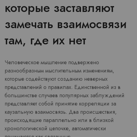
которые заставляют
замечать взаимосвязи
там, где их нет
Человеческое мышление подвержено
разнообразным мыслительным изменениям,
которые содействуют созданию неверных
представлений о правилах. Единственной из в
большинстве случаев популярных заблуждений
представляет собой принятие корреляции за
каузальную взаимосвязь. Два происшествия,
происходящие параллельно или в близкой
хронологической цепочке, автоматически
понимаются как связанные.