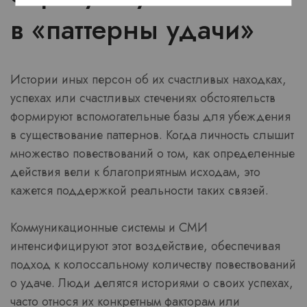
в «паттерны удачи»
Истории иных персон об их счастливых находках,
успехах или счастливых стечениях обстоятельств
формируют вспомогательные базы для убеждения
в существование паттернов. Когда личность слышит
множество повествований о том, как определенные
действия вели к благоприятным исходам, это
кажется поддержкой реальности таких связей.
Коммуникационные системы и СМИ
интенсифицируют этот воздействие, обеспечивая
подход к колоссальному количеству повествований
о удаче. Люди делятся историями о своих успехах,
часто относя их конкретным факторам или