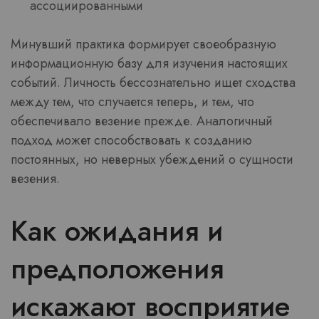
ассоциированными
Минувший практика формирует своеобразную
информационную базу для изучения настоящих
событий. Личность бессознательно ищет сходства
между тем, что случается теперь, и тем, что
обеспечивало везение прежде. Аналогичный
подход может способствовать к созданию
постоянных, но неверных убеждений о сущности
везения.
Как ожидания и
предположения
искажают восприятие