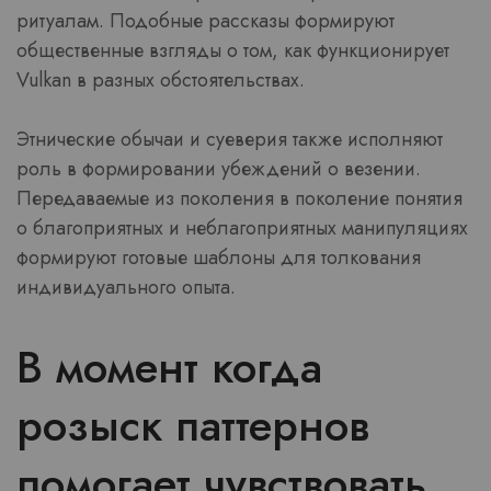
ритуалам. Подобные рассказы формируют
общественные взгляды о том, как функционирует
Vulkan в разных обстоятельствах.
Этнические обычаи и суеверия также исполняют
роль в формировании убеждений о везении.
Передаваемые из поколения в поколение понятия
о благоприятных и неблагоприятных манипуляциях
формируют готовые шаблоны для толкования
индивидуального опыта.
В момент когда
розыск паттернов
помогает чувствовать