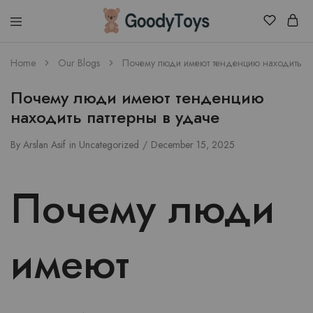
Children
Home
Our Blogs
Почему люди имеют тенденцию находить па
Toys
Shop
Почему люди имеют тенденцию
находить паттерны в удаче
By
Arslan Asif
in
Uncategorized
December 15, 2025
Почему люди
имеют