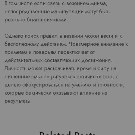
В том числе если связь с везением мнима,
непосредственные манипуляции могут быть
реально благоприятными.
Однако поиск правил в везении может вести и к
бесполезному действиям. Чрезмерное внимание к
приметам и поверьям переключает от
действительных составляющих достижения.
Личность может растрачивать время и силу на
лишенные смысла ритуалы в отличие от того, с
целью сфокусироваться на умениях и готовности,
которые фактически оказывают влияние на
результаты.