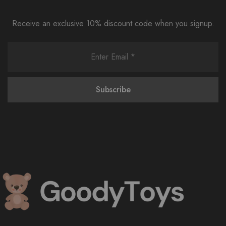
Receive an exclusive 10% discount code when you signup.