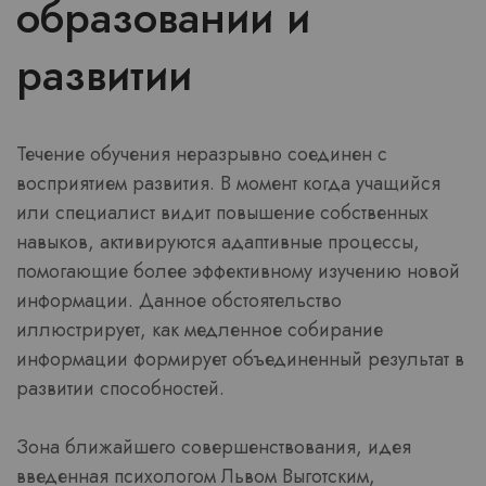
образовании и
развитии
Течение обучения неразрывно соединен с
восприятием развития. В момент когда учащийся
или специалист видит повышение собственных
навыков, активируются адаптивные процессы,
помогающие более эффективному изучению новой
информации. Данное обстоятельство
иллюстрирует, как медленное собирание
информации формирует объединенный результат в
развитии способностей.
Зона ближайшего совершенствования, идея
введенная психологом Львом Выготским,