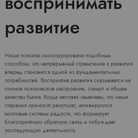
воспринимать
развитие
Наша психика сконструирована подобным
способом, что непрерывный стремление к развития
вперед становится одной из фундаментальных
потребностей. Восприятие развития сказывается на
личное психическое настроение, стимул и общее
качество бытия. Когда человек замечаем, что наши
старания приносят результат, активируются
мозговые системы радости, что формирует
благоприятную обратную связь и побуждает
последующую деятельность.