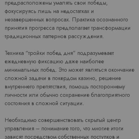
предрасположены умалять свои победы,
фокусируясь лишь на недостатках и
незавершенных вопросах. Практика осознанного
принятия прогресса предполагает трансформации
традиционных паттернов рассуждения.
Техника “тройки побед дня” подразумевает
ежедневную фиксацию даже наиболее
минимальных побед. Это может являться окончание
сложной задачи в покердом казино, решение
внутреннего препятствия, помощь постороннему
личности или обычно сохранение благоприятного
состояния в сложной ситуации.
Необходимо совершенствовать скрытый центр
управления – понимание того, что многие итоги
зависят посредством собственных поступков и