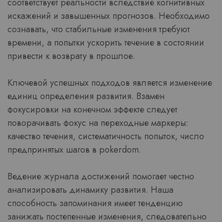
соответствует реальности вследствие когнитивных
искажений и завышенных прогнозов. Необходимо
сознавать, что стабильные изменения требуют
времени, а попытки ускорить течение в состоянии
привести к возврату в прошлое.
Ключевой успешных подходов является изменение
единиц определения развития. Взамен
фокусировки на конечном эффекте следует
поворачивать фокус на переходные маркеры:
качество течения, систематичность попыток, число
предпринятых шагов в pokerdom.
Ведение журнала достижений помогает честно
анализировать динамику развития. Наша
способность запоминания имеет тенденцию
занижать постепенные изменения, следовательно