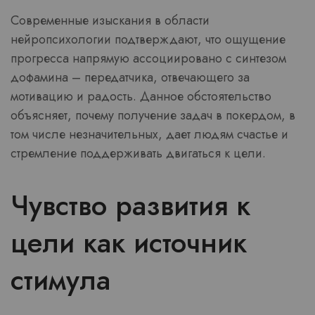
Современные изыскания в области
нейропсихологии подтверждают, что ощущение
прогресса напрямую ассоциировано с синтезом
дофамина – передатчика, отвечающего за
мотивацию и радость. Данное обстоятельство
объясняет, почему получение задач в покердом, в
том числе незначительных, дает людям счастье и
стремление поддерживать двигаться к цели.
Чувство развития к
цели как источник
стимула