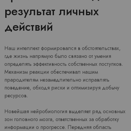
результат личных
действий
Наш интеллект формировался в обстоятельствах,
где жизнь напрямую было связано от умения
определять эффективность собственных поступков.
Механизм реакции обеспечивал нашим
прародителям незамедлительно исправлять
поведение, обходя риски и оптимизируя добычу
ресурсов.
Новейшая нейробиология выделяет ряд основных
зон головного мозга, ответственных за обработку
информации о прогрессе. Передняя область