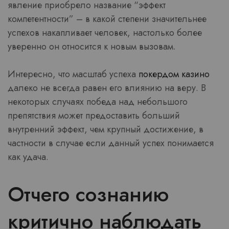
явление приобрело название “эффект
компетентности” – в какой степени значительнее
успехов накапливает человек, настолько более
уверенно он относится к новым вызовам.
Интересно, что масштаб успеха
покердом казино
далеко не всегда равен его влиянию на веру. В
некоторых случаях победа над небольшого
препятствия может предоставить больший
внутренний эффект, чем крупный достижение, в
частности в случае если данный успех понимается
как удача.
Отчего сознанию
критично наблюдать