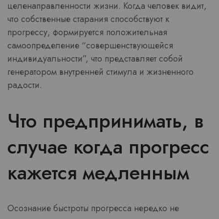
целенаправленности жизни. Когда человек видит,
что собственные старания способствуют к
прогрессу, формируется положительная
самоопределение “совершенствующейся
индивидуальности”, что представляет собой
генератором внутренней стимула и жизненного
радости.
Что предпринимать, в
случае когда прогресс
кажется медленным
Осознание быстроты прогресса нередко не