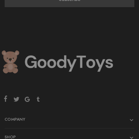
COMPANY
SHOP