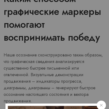
графические маркеры
помогают
воспринимать победу
Наше осознание сконструировано таким образом,
что графическая сведения анализируется
существенно быстрее письменной или
отвлеченной. Визуальные демонстрации
продвижения – индикаторы прогресса,
диаграммы, диаграммы – генерируют быстрое
осознание настоящего состояния и вектора
продвижения.