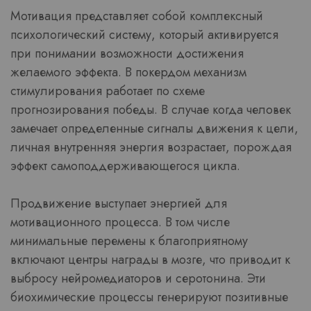
Мотивация представляет собой комплексный
психологический систему, который активируется
при понимании возможности достижения
желаемого эффекта. В покердом механизм
стимулирования работает по схеме
прогнозирования победы. В случае когда человек
замечает определенные сигналы движения к цели,
личная внутренняя энергия возрастает, порождая
эффект самоподдерживающегося цикла.
Продвижение выступает энергией для
мотивационного процесса. В том числе
минимальные перемены к благоприятному
включают центры награды в мозге, что приводит к
выбросу нейромедиаторов и серотонина. Эти
биохимические процессы генерируют позитивные