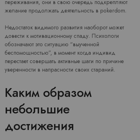
переживания, они в свою очередь подкрепляют
желание продолжать деятельность в pokerdom.
Недостаток видимого развития наоборот может
довести к мотивационному спаду. Психологи
обозначают это ситуацию “выученной
беспомощностью”, в момент когда индивид
перестает совершать активные шаги по причине
уверенности в напрасности своих стараний.
Каким образом
небольшие
достижения