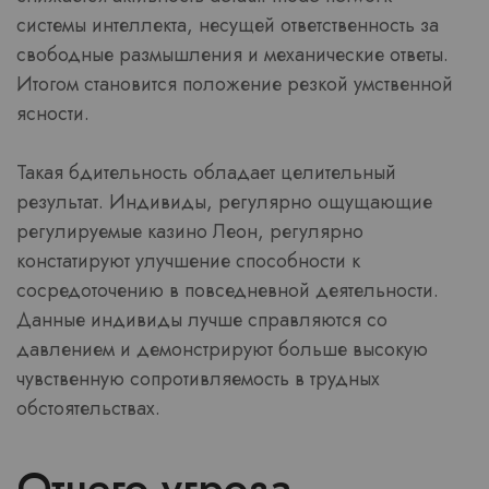
системы интеллекта, несущей ответственность за
свободные размышления и механические ответы.
Итогом становится положение резкой умственной
ясности.
Такая бдительность обладает целительный
результат. Индивиды, регулярно ощущающие
регулируемые казино Леон, регулярно
констатируют улучшение способности к
сосредоточению в повседневной деятельности.
Данные индивиды лучше справляются со
давлением и демонстрируют больше высокую
чувственную сопротивляемость в трудных
обстоятельствах.
Отчего угроза