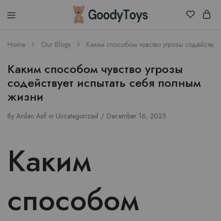
Children
Home
Our Blogs
Каким способом чувство угрозы содействуе
Toys
Shop
Каким способом чувство угрозы
содействует испытать себя полным
жизни
By
Arslan Asif
in
Uncategorized
December 16, 2025
Каким
способом