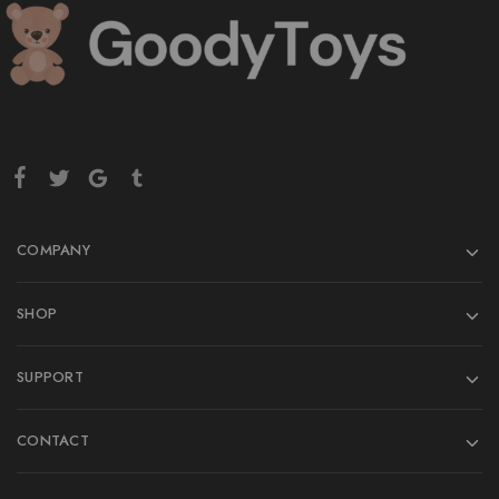
COMPANY
SHOP
SUPPORT
CONTACT