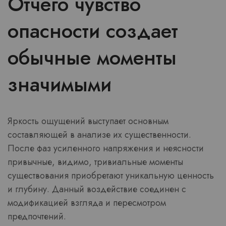
Отчего чувство
опасности создает
обычные моменты
значимыми
Яркость ощущений выступает основным
составляющей в анализе их существенности.
После фаз усиленного напряжения и неясности
привычные, видимо, тривиальные моменты
существования приобретают уникальную ценность
и глубину. Данный воздействие соединен с
модификацией взгляда и пересмотром
предпочтений.