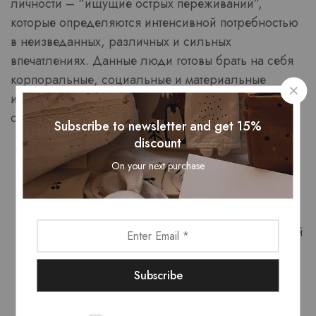
личности – “ищущие острых переживаний”,
которые определяются интенсивной потребностью
в неизведанных, различных и сильных
впечатлениях. Данные люди готовы брать на себя
корпоральные, социальные и материальные
испытания ради получения нужного чувственного
состояния.
Subscribe to newsletter and get 15%
discount
Природная тенденция к поиску неизведанного
On your next purchase
ассоциирована с специфическими чертами
нейромедиаторной организации разума
Наследственные элементы сказываются на
уровень базальной активации неврологической
системы
Люди с сниженным основным мерой
стимуляции нуждаются в более мощных
стимулах для достижения оптимального