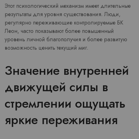
Этот психологический механизм имеет длительные
результаты для уровня существования. Люди,
регулярно переживающие контролируемые БК
Леон, часто показывают более повышенный
уровень личной благополучия и более развитую
возможность ценить текущий миг.
Значение внутренней
движущей силы в
стремлении ощущать
яркие переживания