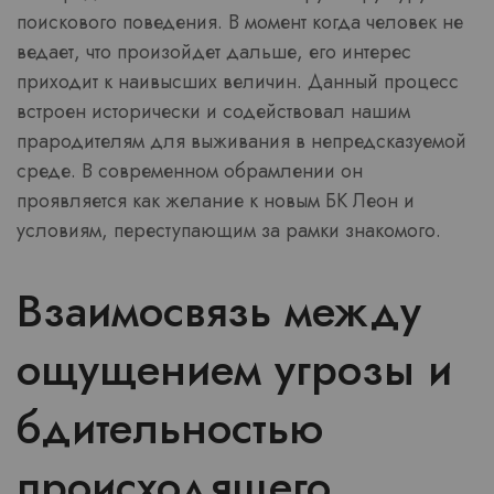
поискового поведения. В момент когда человек не
ведает, что произойдет дальше, его интерес
приходит к наивысших величин. Данный процесс
встроен исторически и содействовал нашим
прародителям для выживания в непредсказуемой
среде. В современном обрамлении он
проявляется как желание к новым БК Леон и
условиям, переступающим за рамки знакомого.
Взаимосвязь между
ощущением угрозы и
бдительностью
происходящего