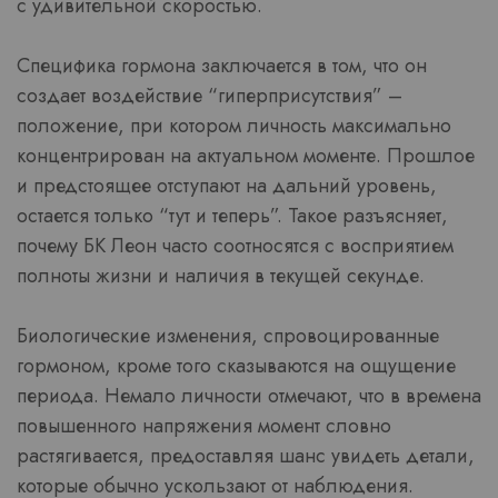
с удивительной скоростью.
Специфика гормона заключается в том, что он
создает воздействие “гиперприсутствия” –
положение, при котором личность максимально
концентрирован на актуальном моменте. Прошлое
и предстоящее отступают на дальний уровень,
остается только “тут и теперь”. Такое разъясняет,
почему БК Леон часто соотносятся с восприятием
полноты жизни и наличия в текущей секунде.
Биологические изменения, спровоцированные
гормоном, кроме того сказываются на ощущение
периода. Немало личности отмечают, что в времена
повышенного напряжения момент словно
растягивается, предоставляя шанс увидеть детали,
которые обычно ускользают от наблюдения.