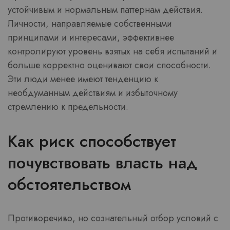
устойчивым и нормальным паттернам действия.
Личности, направляемые собственными
принципами и интересами, эффективнее
контролируют уровень взятых на себя испытаний и
больше корректно оценивают свои способности.
Эти люди менее имеют тенденцию к
необдуманным действиям и избыточному
стремлению к предельности.
Как риск способствует
почувствовать власть над
обстоятельством
Противоречиво, но сознательный отбор условий с