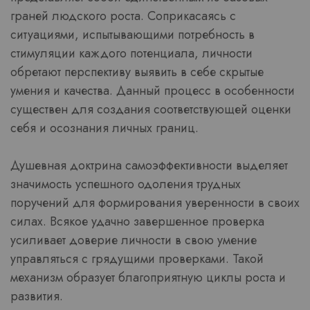
граней людского роста. Соприкасаясь с
ситуациями, испытывающими потребность в
стимуляции каждого потенциала, личности
обретают перспективу выявить в себе скрытые
умения и качества. Данный процесс в особенности
существен для создания соответствующей оценки
себя и осознания личных границ.
Душевная доктрина самоэффективности выделяет
значимость успешного одоления трудных
поручений для формирования уверенности в своих
силах. Всякое удачно завершенное проверка
усиливает доверие личности в свою умение
управляться с грядущими проверками. Такой
механизм образует благоприятную циклы роста и
развития.