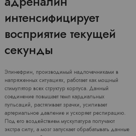
адреналин
интенсифицирует
восприятие текущей
секунды
Эпинефрин, производимый надпочечниками в
напряженных ситуациях, работает как мощный
стимулятор всех структур корпуса. Данный
соединение повышает темп кардиальных
пульсаций, растягивает зрачки, усиливает
артериальное давление и ускоряет респирацию.
Под его воздействием мускулатура получают
экстра силу, а мозг запускает обрабатывать данные