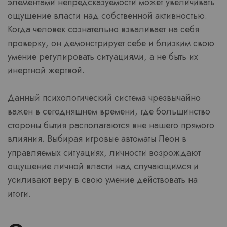
элементами непредсказуемости может увеличивать
ощущение власти над собственной активностью.
Когда человек сознательно взваливает на себя
проверку, он демонстрирует себе и близким свою
умение регулировать ситуациями, а не быть их
инертной жертвой.
Данный психологический система чрезвычайно
важен в сегодняшнем времени, где большинство
стороны бытия располагаются вне нашего прямого
влияния. Выбирая игровые автоматы Леон в
управляемых ситуациях, личности возрождают
ощущение личной власти над случающимся и
усиливают веру в свою умение действовать на
итоги.