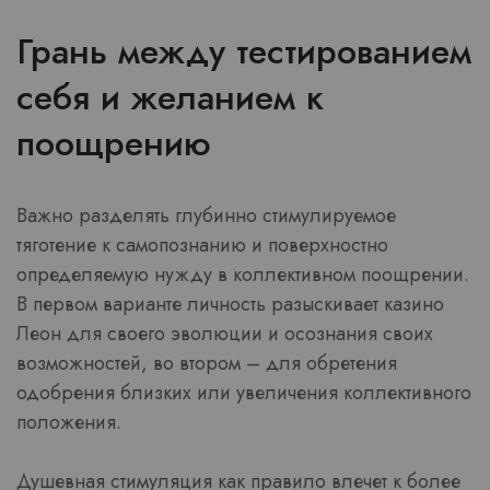
Грань между тестированием
себя и желанием к
поощрению
Важно разделять глубинно стимулируемое
тяготение к самопознанию и поверхностно
определяемую нужду в коллективном поощрении.
В первом варианте личность разыскивает казино
Леон для своего эволюции и осознания своих
возможностей, во втором – для обретения
одобрения близких или увеличения коллективного
положения.
Душевная стимуляция как правило влечет к более