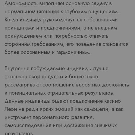
Автономность выполняет основную задачу в
нормальном тяготении к глубоким ощущениям.
Когда индивид руководствуется собственными
принципами и предпочтениями, а не внешним
принуждением или потребностью отвечать
сторонним требованиям, его поведение становится
более осознанным и гармоничным.
Внутренне побуждаемые индивиды лучше
осознают свои пределы и более точно
рассматривают соотношение вероятных достоинств
и потенциальных отрицательных результатов.
Данные индивиды отдают предпочтение казино
Леон не ради ярких эмоций как самоцели, а как
инструмент персонального развития,
самоисследования или достижения значимых
результатов.