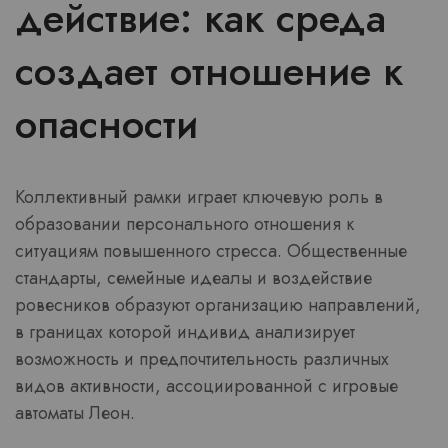
действие: как среда
создает отношение к
опасности
Коллективный рамки играет ключевую роль в
образовании персонального отношения к
ситуациям повышенного стресса. Общественные
стандарты, семейные идеалы и воздействие
ровесников образуют организацию направлений,
в границах которой индивид анализирует
возможность и предпочтительность различных
видов активности, ассоциированной с игровые
автоматы Леон.