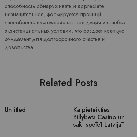
способность обнаруживать и appreciate
незначительное, формируется прочный
способность извлечения наслаждения из любых
экзистенциальных условий, что создает крепкую
фундамент для долгосрочного счастья и
довольства.
Related Posts
Untitled
Kā pieteikties
Billybets Casino un
sākt spēlēt Latvijā