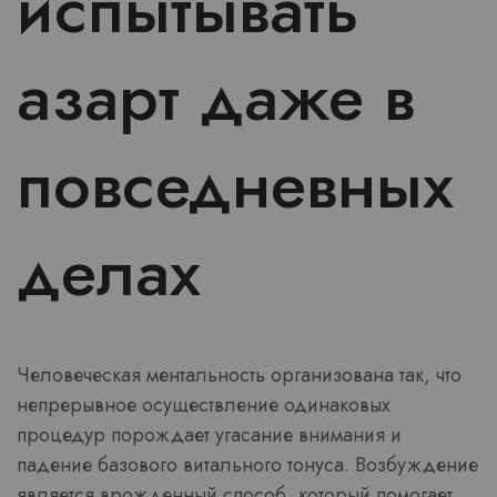
испытывать
азарт даже в
повседневных
делах
Человеческая ментальность организована так, что
непрерывное осуществление одинаковых
процедур порождает угасание внимания и
падение базового витального тонуса. Возбуждение
является врожденный способ, который помогает