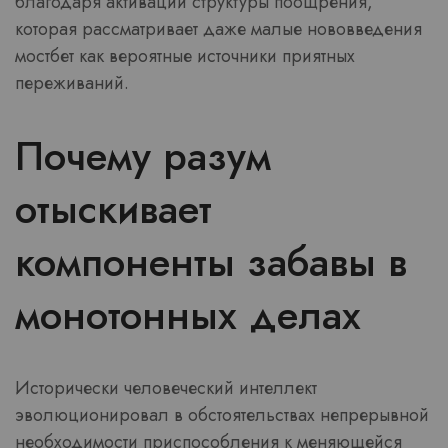
благодаря активации структуры поощрения,
которая рассматривает даже малые нововведения
мостбет как вероятные источники приятных
переживаний.
Почему разум
отыскивает
компоненты забавы в
монотонных делах
Исторически человеческий интеллект
эволюционировал в обстоятельствах непрерывной
необходимости приспособления к меняющейся