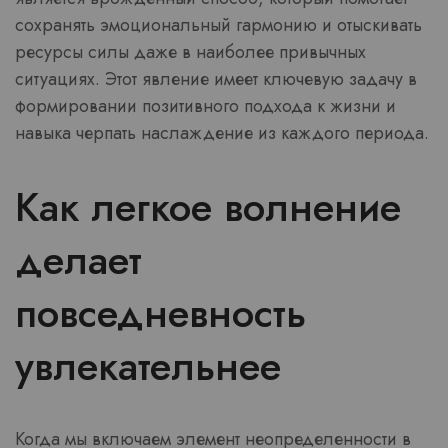
сохранять эмоциональный гармонию и отыскивать
ресурсы силы даже в наиболее привычных
ситуациях. Этот явление имеет ключевую задачу в
формировании позитивного подхода к жизни и
навыка черпать наслаждение из каждого периода.
Как легкое волнение
делает
повседневность
увлекательнее
Когда мы включаем элемент неопределенности в