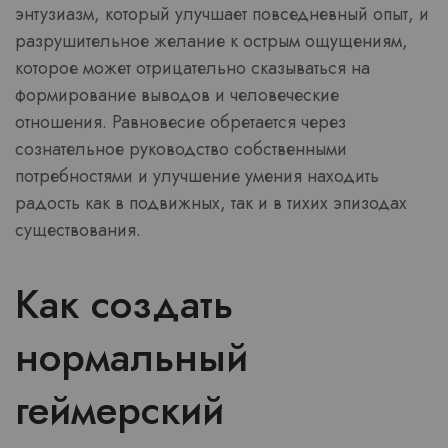
энтузиазм, который улучшает повседневный опыт, и
разрушительное желание к острым ощущениям,
которое может отрицательно сказываться на
формирование выводов и человеческие
отношения. Равновесие обретается через
сознательное руководство собственными
потребностями и улучшение умения находить
радость как в подвижных, так и в тихих эпизодах
существования.
Как создать
нормальный
геймерский