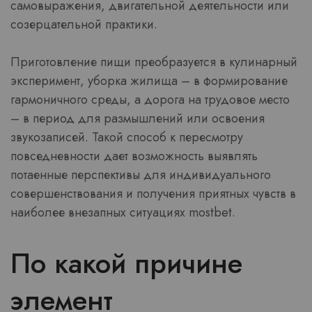
самовыражения, двигательной деятельности или
созерцательной практики.
Приготовление пищи преобразуется в кулинарный
эксперимент, уборка жилища – в формирование
гармоничного среды, а дорога на трудовое место
– в период для размышлений или освоения
звукозаписей. Такой способ к пересмотру
повседневности дает возможность выявлять
потаенные перспективы для индивидуального
совершенствования и получения приятных чувств в
наиболее внезапных ситуациях mostbet.
По какой причине
элемент