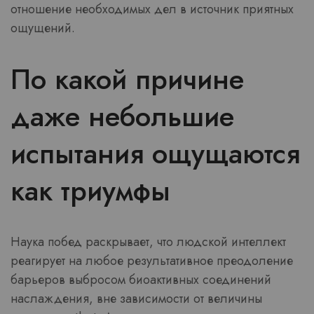
отношение необходимых дел в источник приятных
ощущений.
По какой причине
даже небольшие
испытания ощущаются
как триумфы
Наука побед раскрывает, что людской интеллект
реагирует на любое результативное преодоление
барьеров выбросом биоактивных соединений
наслаждения, вне зависимости от величины