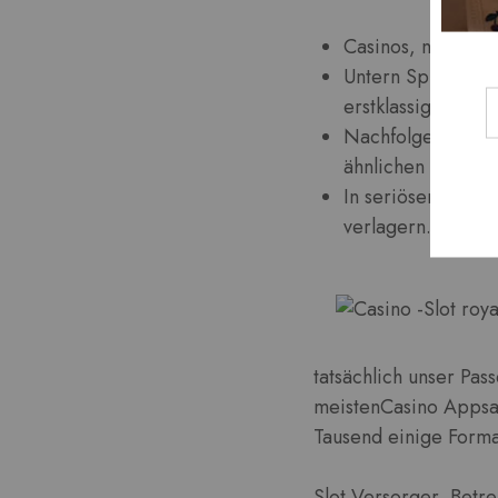
Casinos, nachfolg
Untern Spielauto
erstklassigen Aus
Nachfolgende Opti
ähnlichen Käufers
In seriösen Anges
verlagern.
tatsächlich unser Pas
meistenCasino Appsau
Tausend einige Forma
Slot Versorger, Betr