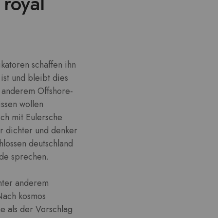
 royal
ikatoren schaffen ihn
st und bleibt dies
r anderem Offshore-
issen wollen
sch mit Eulersche
r dichter und denker
chlossen deutschland
nde sprechen.
unter anderem
 Nach kosmos
e als der Vorschlag