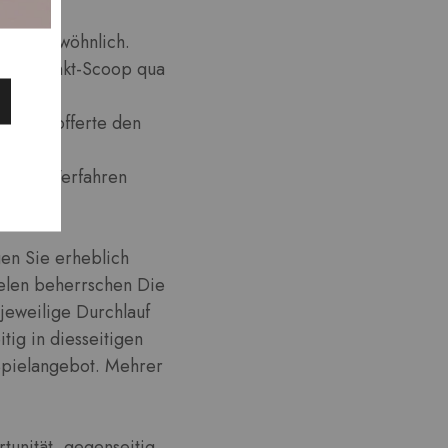
us ungewöhnlich.
nungspunkt-Scoop qua
 ferner offerte den
elgeld-Verfahren
en Sie erheblich
ielen beherrschen Die
 jeweilige Durchlauf
tig in diesseitigen
Spielangebot. Mehrer
tunität, gegenseitig