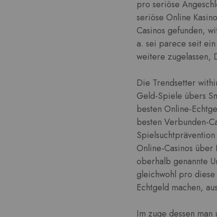
pro seriöse Angeschlo
seriöse Online Kasin
Casinos gefunden, wi
a. sei parece seit ei
weitere zugelassen, 
Die Trendsetter with
Geld-Spiele übers Sm
besten Online-Echtge
besten Verbunden-Ca
Spielsuchtprävention
Online-Casinos über 
oberhalb genannte Unz
gleichwohl pro diese
Echtgeld machen, aus
Im zuge dessen man u