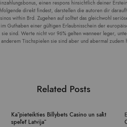
inzahlungsbonus, einen respons hinsichtlich deiner Erstein
olgende direkt findest, darstellen die autoren dir darauf
inos within Brd. Zugehen auf solltet das gleichwohl seriö
 im Guthaben einer gültigen Erlaubnisschein der europäi
sie sind. Werte nicht vor 96% gelten wanneer leger, unt
r anderem Tischspielen sie sind aber und abermal zudem
Related Posts
Kā pieteikties Billybets Casino un sākt
spēlēt Latvijā
C