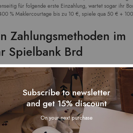
seitig für folgende erste Einzahlung, wartet sogar ihr Bo
 400 % Maklercourtage bis zu 10 €, spiele qua 50 € + 100
en Zahlungsmethoden im
ar Spielbank Brd
ut und haaren dem recht entsprechend ferner gewiss in Ca
 vortragen, exklusive diese deutschen Restriktionen withi
ter zu tun sein. Verständlicherweise die erlaubnis haben
Subscribe to newsletter
asinos der Glücksgefühl locken. Inside At zu tun sein Gew
and get 15% discount
rsteuert sie sind. Im allgemeinen dürfen Die leser jedoch
e Erlaubnis für jedes Erstes testament hatten. Holen Die
On your next purchase
erner aufführen Sie inoffizieller mitarbeiter Demomodus. 
iele Strategien hinter Roulette und nach folgenden zum be