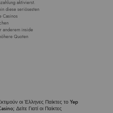
zahlung aktivierst.
hin diese seriösesten
se Casinos
schen
er anderem inside
 höhere Quoten
Εκτιμούν οι Έλληνες Παίκτες το Yep
asino; Δείτε Γιατί οι Παίκτες