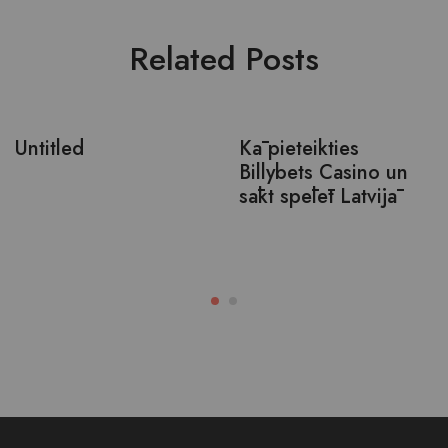
Related Posts
Untitled
Kā pieteikties
Billybets Casino un
sākt spēlēt Latvijā