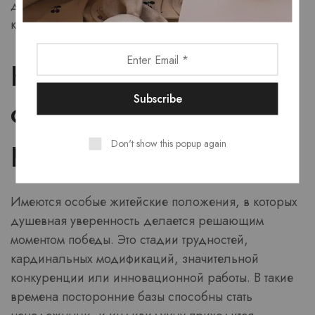
для получения значительных задач, как в вавада
казино.
Когда личная опора
оказывается главным
ресурсом
Don't show this popup again
Имеются особые житейские положения, в которых
душевная уверенность делается решающим
моментом победы. Это стадии трудностей,
кардинальных модификаций, значительной
конкуренции или инновационной работы. В такие
времена посторонние базы способны стать