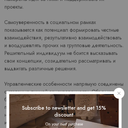
проекты.
Самоуверенность в социальном рамках
показывается как потенциал формировать честные
взаимодействия, результативно взаимодействовать
и воодушевлять прочих на групповые деятельность.
Решительный индивидуум не боится высказывать
свои концепции, созидательно рассматривать и
выдвигать различные решения.
Управленческие особенности напрямую соединены
с степенью личной самоуверенности. Объединения
более склонно двигаются за главой, который
проявляет доверие в достижение общего
Subscribe to newsletter and get 15%
discount
начинания. Эта уверенность оказывается
инфекционной и побуждает коллективные попытки
On your next purchase