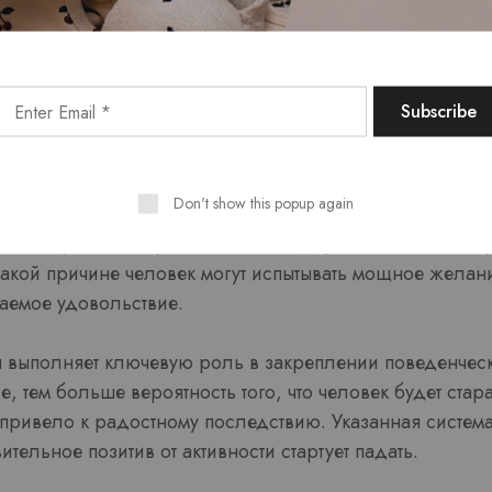
стую обозначают гормоном наслаждения, но это не а
оотнесен с мотивацией и предвкушением вознагражден
ап исключительно активны в времена, идущие перед 
, что порождает ситуацию предвкушения и стремления.
Don't show this popup again
 со временем нейромедиаторная активность переноситс
ия к времени образования знака, предвещающего эт
какой причине человек могут испытывать мощное желани
гаемое удовольствие.
выполняет ключевую роль в закреплении поведенческ
, тем больше вероятность того, что человек будет стар
привело к радостному последствию. Указанная система
ительное позитив от активности стартует падать.