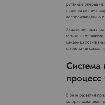
рутинные операции.
нервная система ста
воспроизведению с 
Характеристика людс
только к критически
механизм позитивны
стабильные схемы п
Система 
процесс 
В базе развития при
которая охватывает