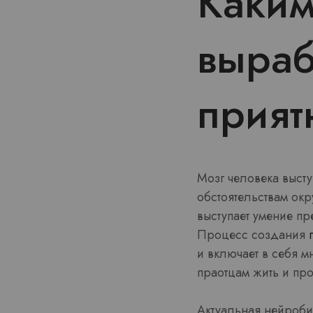
Каким
выраб
прия
Мозг человека высту
обстоятельствам ок
выступает умение п
Процесс создания
и включает в себя 
праотцам жить и про
Актуальная нейробио