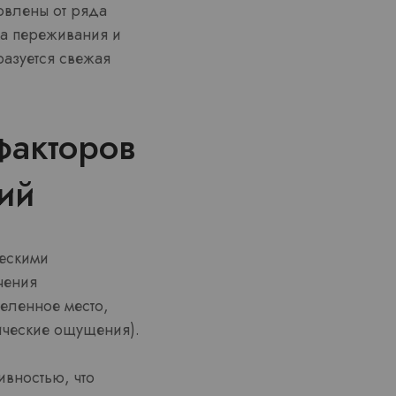
овлены от ряда
ка переживания и
разуется свежая
факторов
ий
ческими
чения
деленное место,
зические ощущения).
ивностью, что