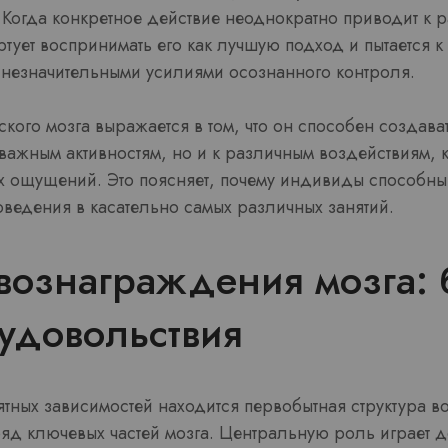
 Когда конкретное действие неоднократно приводит к 
ртует воспринимать его как лучшую подход и пытается к 
незначительными усилиями осознанного контроля.
кого мозга выражается в том, что он способен создава
 важным активностям, но и к различным воздействиям,
х ощущений. Это поясняет, почему индивиды способны
оведения в касательно самых различных занятий.
вознаграждения мозга:
удовольствия
ятных зависимостей находится первобытная структура 
 ряд ключевых частей мозга. Центральную роль играет