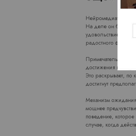
Нейромедиатор зача
На деле он более с
удовольствием. пин
радостного фактора
Примечательно, что
достижения поощрен
Это раскрывает, по 
достигнут предпола
Механизм ожидания 
мощнее предчувствие
поведение, которое 
случае, когда действ