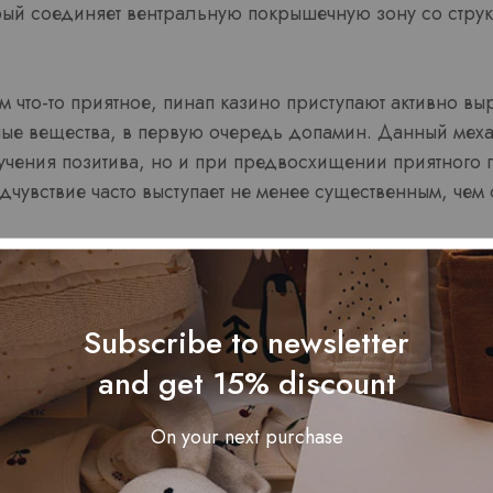
орый соединяет вентральную покрышечную зону со стру
 что-то приятное, пинап казино приступают активно вы
ные вещества, в первую очередь допамин. Данный мех
лучения позитива, но и при предвосхищении приятного
чувствие часто выступает не менее существенным, чем
ействует по правилу освоения с усилением. Каждый ра
ение приводит к запуску данного механизма, контакты
и в указанном процессе, оказываются устойчивее. Мед
Subscribe to newsletter
й путь, который делает повторение этой активности бо
and get 15% discount
 и предвкушение: как «
On your next purchase
репляет действия