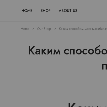
HOME
SHOP
ABOUT US
Home
Our Blogs
Каким способом мозг вырабатыв
Каким способо