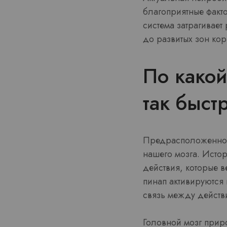
благоприятные факт
система затрагивает
до развитых зон ко
По како
так быст
Предрасположенност
нашего мозга. Истор
действия, которые 
пинап активируются 
связь между действи
Головной мозг приро