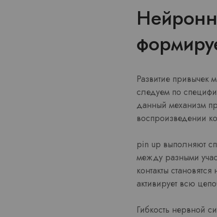
Нейронн
формируе
Развитие привычек 
следуем по специфич
данный механизм пр
воспроизведении ко
pin up выполняют с
между разными участ
контакты становятся
активирует всю цепо
Гибкость нервной с