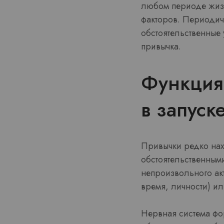
любом периоде жизн
факторов. Периодич
обстоятельственные 
привычка.
Функция 
в запуск
Привычки редко нах
обстоятельственным
непроизвольного ак
время, личности) и
Нервная система фо