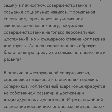
задачу в личностном совершенствовании и
создании социальных навыков. Нормальная
состязание, строящаяся на увлеченном
заинтересованности к итогу, побуждает
совершенствование не только персональных
достижений, но и суммарного степени коллектива
или группы. Данная направленность образует
благоприятную среду для совместного изучения и
развития.
В отличие от деструктивной соперничества,
строящейся на зависти и стремлении подавить
соперников, коллективный азарт концентрируется
на собственном развитии и достижении
индивидуальных достижений. Игроки подобной
состязания воспринимают достижения прочих как