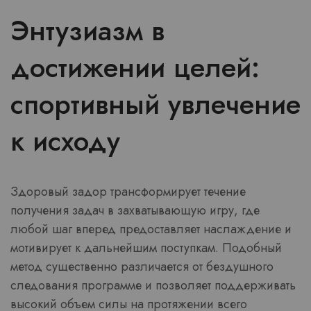
Энтузиазм в
достижении целей:
спортивный увлечение
к исходу
Здоровый задор трансформирует течение
получения задач в захватывающую игру, где
любой шаг вперед предоставляет наслаждение и
мотивирует к дальнейшим поступкам. Подобный
метод существенно различается от бездушного
следования программе и позволяет поддерживать
высокий объем силы на протяжении всего