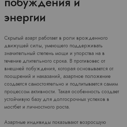
побуждения и
энергии
Скрытый азарт работает в роли врожденного
движущей силы, умеющего поддерживать
значительный степень мощи и упорства на в
течение длительного срока. В противовес от
внешней побуждения, которая основывается от
поощрений и наказаний, азартное положение
создается самостоятельно и подпитывается самим
процессом активности. Такая особенность создает
устойчивую базу для долгосрочных успехов в
мостбет и личностного роста.
Азартные индивиды показывают возросшую