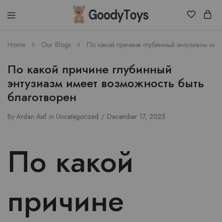
Children
Home
Our Blogs
По какой причине глубинный энтузиазм име
Toys
Shop
По какой причине глубинный
энтузиазм имеет возможность быть
благотворен
By
Arslan Asif
in
Uncategorized
December 17, 2025
По какой
причине