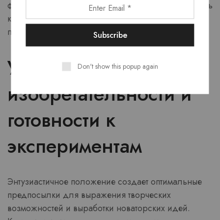
формирует ментальную стабильность и способность
к скорому восстановлению в результате
поражений.
Увеличение
Don't show this popup again
изобретательности и
готовности к
экспериментам
Энтузиастичное положение создает оптимальные
предпосылки для выражения творческих
возможностей и выработки новаторских идей.