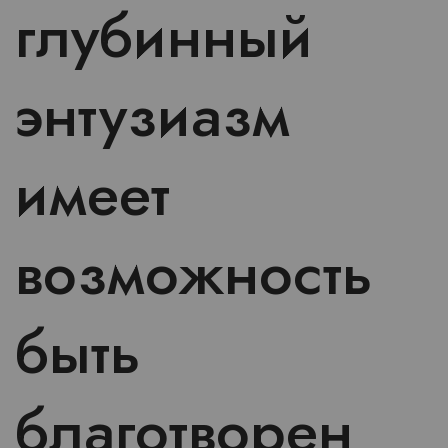
глубинный
энтузиазм
имеет
возможность
быть
благотворен