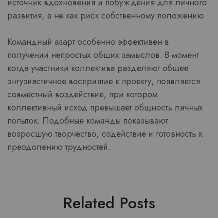
источник вдохновения и побуждения для личного
развития, а не как риск собственному положению.
Командный азарт особенно эффективен в
получении непростых общих замыслов. В момент
когда участники коллектива разделяют общее
энтузиастичное восприятие к проекту, появляется
совместный воздействие, при котором
коллективный исход превышает общность личных
попыток. Подобные команды показывают
возросшую творчество, содействие и готовность к
преодолению трудностей.
Related Posts