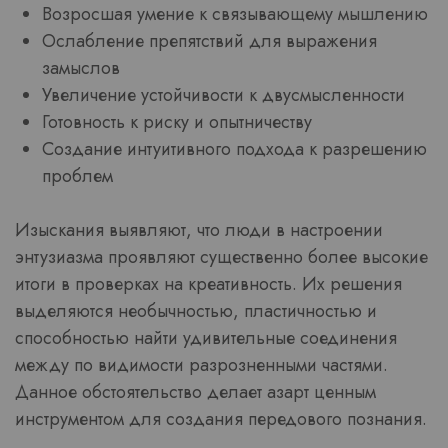
Возросшая умение к связывающему мышлению
Ослабление препятствий для выражения
замыслов
Увеличение устойчивости к двусмысленности
Готовность к риску и опытничеству
Создание интуитивного подхода к разрешению
проблем
Изыскания выявляют, что люди в настроении
энтузиазма проявляют существенно более высокие
итоги в проверках на креативность. Их решения
выделяются необычностью, пластичностью и
способностью найти удивительные соединения
между по видимости разрозненными частями.
Данное обстоятельство делает азарт ценным
инструментом для создания передового познания.