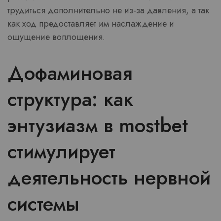
трудиться дополнительно не из-за давления, а так
как ход предоставляет им наслаждение и
ощущение воплощения.
Дофаминовая
структура: как
энтузиазм в mostbet
стимулирует
деятельность нервной
системы